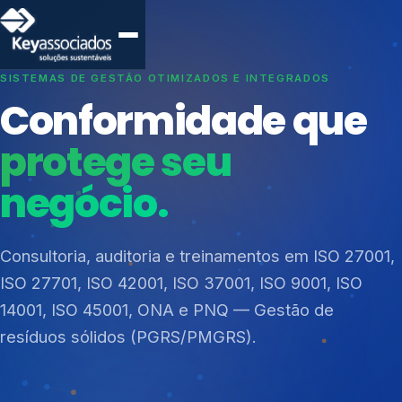
CREDIBILIDADE, SEGURANÇA E MATURIDADE INSTITUCIONAL
SISTEMAS DE GESTÃO OTIMIZADOS E INTEGRADOS
Mais de 20 anos de
Conformidade que
experiência em
protege seu
governança.
negócio.
Índices de Mercado
Mudanças Climáticas
Estruturação e Fortalecimento de Conselhos,
Consultoria, auditoria e treinamentos em ISO 27001,
Reputação e Cadeia
Governança Corporativa e Planejamento
ISO 27701, ISO 42001, ISO 37001, ISO 9001, ISO
Reporte Regulatório
Estratégico, Gestão de Riscos e Continuidade de
14001, ISO 45001, ONA e PNQ — Gestão de
Negócios (BCP), Governança ESG (Ambiental,
resíduos sólidos (PGRS/PMGRS).
Social e Governança).