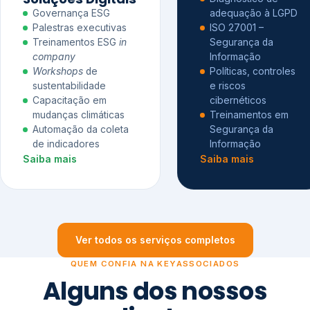
Governança ESG
adequação à LGPD
Palestras executivas
ISO 27001 –
Treinamentos ESG
in
Segurança da
company
Informação
Workshops
de
Políticas, controles
sustentabilidade
e riscos
Capacitação em
cibernéticos
mudanças climáticas
Treinamentos em
Automação da coleta
Segurança da
de indicadores
Informação
Saiba mais
Saiba mais
Ver todos os serviços completos
QUEM CONFIA NA KEYASSOCIADOS
Alguns dos nossos