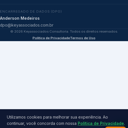
ENCARREGADO DE DADOS (DPO)
Anderson Medeiros
dpo@keyassociados.com.br
©
2026
Keyassociados Consultoria. Todos os direitos reservados.
Política de Privacidade
Termos de Uso
Utilizamos cookies para melhorar sua experiência. Ao
continuar, você concorda com nossa
Política de Privacidade
.