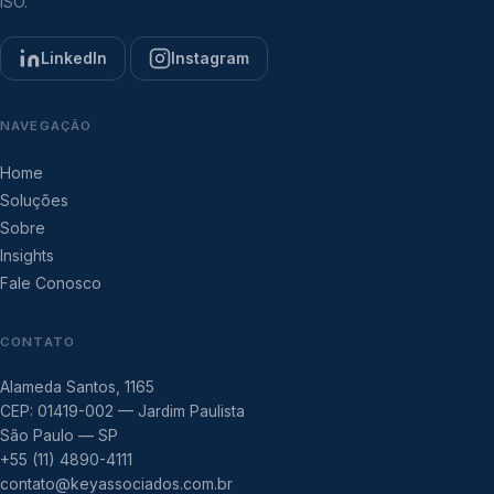
ISO.
LinkedIn
Instagram
NAVEGAÇÃO
Home
Soluções
Sobre
Insights
Fale Conosco
CONTATO
Alameda Santos, 1165
CEP: 01419-002 — Jardim Paulista
São Paulo — SP
+55 (11) 4890-4111
contato@keyassociados.com.br