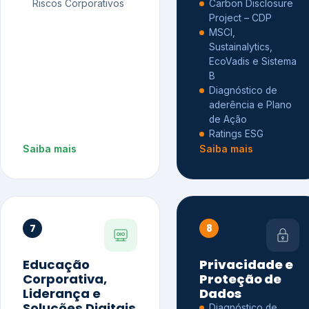
Riscos Corporativos
Carbon Disclosure
Project – CDP
MSCI,
Sustainalytics,
EcoVadis e Sistema
B
Diagnóstico de
aderência e Plano
de Ação
Ratings ESG
Saiba mais
Saiba mais
7
8
Educação
Privacidade e
Corporativa,
Proteção de
Liderança e
Dados
Soluções Digitais
Diagnóstico de