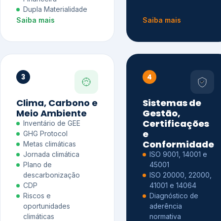
Dupla Materialidade
Saiba mais
Saiba mais
3
4
Clima, Carbono e
Sistemas de
Meio Ambiente
Gestão,
Certificações
Inventário de GEE
e
GHG Protocol
Conformidade
Metas climáticas
Jornada climática
ISO 9001, 14001 e
Plano de
45001
descarbonização
ISO 20000, 22000,
CDP
41001 e 14064
Riscos e
Diagnóstico de
oportunidades
aderência
climáticas
normativa