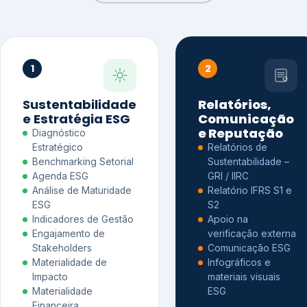
1
2
Sustentabilidade
Relatórios,
e Estratégia ESG
Comunicação
e Reputação
Diagnóstico
Estratégico
Relatórios de
Benchmarking Setorial
Sustentabilidade –
Agenda ESG
GRI / IIRC
Análise de Maturidade
Relatório IFRS S1 e
ESG
S2
Indicadores de Gestão
Apoio na
Engajamento de
verificação externa
Stakeholders
Comunicação ESG
Materialidade de
Infográficos e
Impacto
materiais visuais
Materialidade
ESG
Financeira