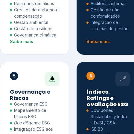
Relatórios climáticos
Auditorias internas
Créditos de carbono e
Gestão de não
compensação
conformidades
Gestão ambiental
Integração de
Gestão de resíduos
sistemas de gestão
Governança climática
Saiba mais
Saiba mais
5
6
Governança e
Índices,
Riscos
Ratings e
Avaliação ESG
Governança ESG
Mapeamento de
Dow Jones
Riscos ESG
Sustainability Index
Due diligence
ESG
– DJSI / CSA
Integração ESG aos
ISE B3