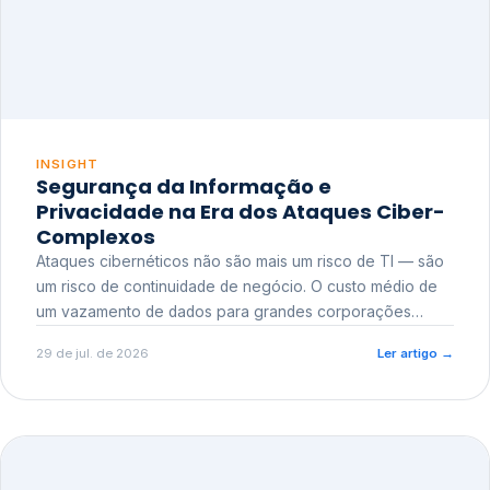
INSIGHT
Segurança da Informação e
Privacidade na Era dos Ataques Ciber-
Complexos
Ataques cibernéticos não são mais um risco de TI — são
um risco de continuidade de negócio. O custo médio de
um vazamento de dados para grandes corporações
ultrapassa a casa dos milhões, sem contar o dano
29 de jul. de 2026
Ler artigo
→
reputacional e o risco regulatório junto a órgãos como a
ANPD.