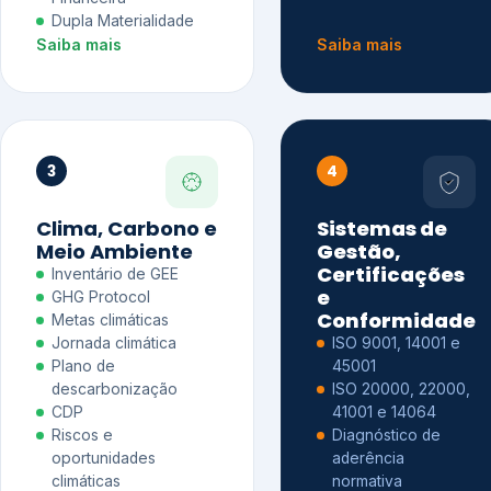
Dupla Materialidade
Saiba mais
Saiba mais
3
4
Clima, Carbono e
Sistemas de
Meio Ambiente
Gestão,
Certificações
Inventário de GEE
e
GHG Protocol
Conformidade
Metas climáticas
Jornada climática
ISO 9001, 14001 e
Plano de
45001
descarbonização
ISO 20000, 22000,
CDP
41001 e 14064
Riscos e
Diagnóstico de
oportunidades
aderência
climáticas
normativa