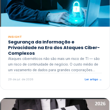
INSIGHT
Segurança da Informação e
Privacidade na Era dos Ataques Ciber-
Complexos
Ataques cibernéticos não são mais um risco de TI — são
um risco de continuidade de negócio. O custo médio de
um vazamento de dados para grandes corporações
ultrapassa a casa dos milhões, sem contar o dano
29 de jul. de 2026
Ler artigo
→
reputacional e o risco regulatório junto a órgãos como a
ANPD.