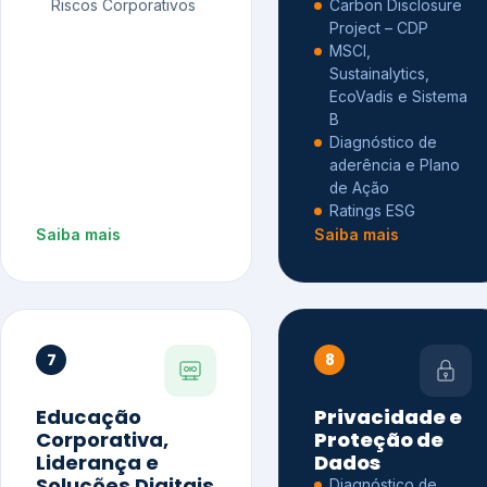
Riscos Corporativos
Carbon Disclosure
Project – CDP
MSCI,
Sustainalytics,
EcoVadis e Sistema
B
Diagnóstico de
aderência e Plano
de Ação
Ratings ESG
Saiba mais
Saiba mais
7
8
Educação
Privacidade e
Corporativa,
Proteção de
Liderança e
Dados
Soluções Digitais
Diagnóstico de