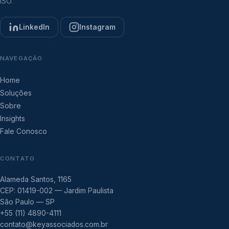
ISO.
LinkedIn
Instagram
NAVEGAÇÃO
Home
Soluções
Sobre
Insights
Fale Conosco
CONTATO
Alameda Santos, 1165
CEP: 01419-002 — Jardim Paulista
São Paulo — SP
+55 (11) 4890-4111
contato@keyassociados.com.br