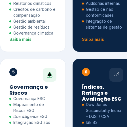
Relatórios climáticos
Auditorias internas
Créditos de carbono e
Gestão de não
compensação
conformidades
Gestão ambiental
Integração de
Gestão de resíduos
sistemas de gestão
Governança climática
Saiba mais
Saiba mais
5
6
Governança e
Índices,
Riscos
Ratings e
Avaliação ESG
Governança ESG
Mapeamento de
Dow Jones
Riscos ESG
Sustainability Index
Due diligence
ESG
– DJSI / CSA
Integração ESG aos
ISE B3