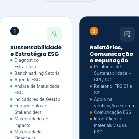
1
2
Sustentabilidade
Relatórios,
e Estratégia ESG
Comunicação
e Reputação
Diagnóstico
Estratégico
Relatórios de
Benchmarking Setorial
Sustentabilidade –
Agenda ESG
GRI / IIRC
Análise de Maturidade
Relatório IFRS S1 e
ESG
S2
Indicadores de Gestão
Apoio na
Engajamento de
verificação externa
Stakeholders
Comunicação ESG
Materialidade de
Infográficos e
Impacto
materiais visuais
Materialidade
ESG
Financeira