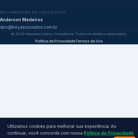
ENCARREGADO DE DADOS (DPO)
Anderson Medeiros
dpo@keyassociados.com.br
©
2026
Keyassociados Consultoria. Todos os direitos reservados.
Política de Privacidade
Termos de Uso
Utilizamos cookies para melhorar sua experiência. Ao
continuar, você concorda com nossa
Política de Privacidade
.