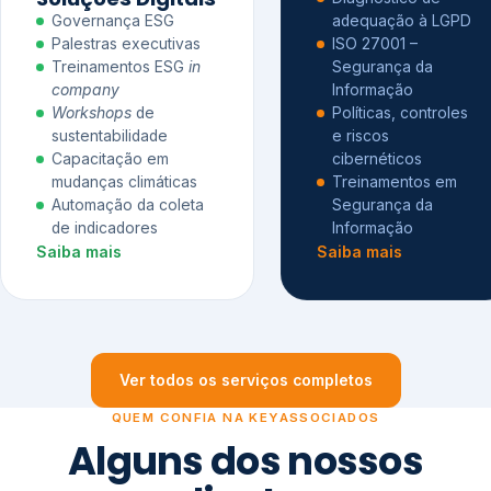
Governança ESG
adequação à LGPD
Palestras executivas
ISO 27001 –
Treinamentos ESG
in
Segurança da
company
Informação
Workshops
de
Políticas, controles
sustentabilidade
e riscos
Capacitação em
cibernéticos
mudanças climáticas
Treinamentos em
Automação da coleta
Segurança da
de indicadores
Informação
Saiba mais
Saiba mais
Ver todos os serviços completos
QUEM CONFIA NA KEYASSOCIADOS
Alguns dos nossos