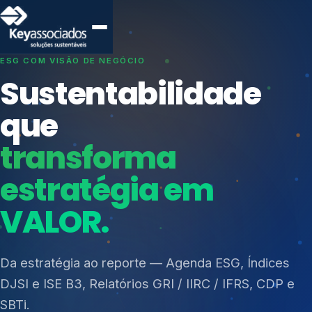
SISTEMAS DE GESTÃO OTIMIZADOS E INTEGRADOS
Conformidade que
protege seu
negócio.
Índices de Mercado
Mudanças Climáticas
Consultoria, auditoria e treinamentos em ISO 27001,
Reputação e Cadeia
ISO 27701, ISO 42001, ISO 37001, ISO 9001, ISO
Reporte Regulatório
14001, ISO 45001, ONA e PNQ — Gestão de
resíduos sólidos (PGRS/PMGRS).