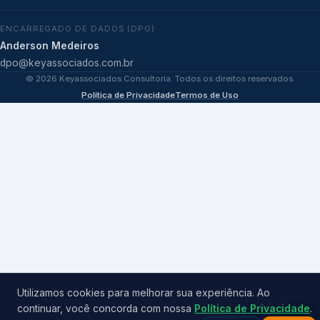
ENCARREGADO DE DADOS (DPO)
Anderson Medeiros
dpo@keyassociados.com.br
©
2026
Keyassociados Consultoria. Todos os direitos reservados.
Política de Privacidade
Termos de Uso
Utilizamos cookies para melhorar sua experiência. Ao
continuar, você concorda com nossa
Política de Privacidade
.