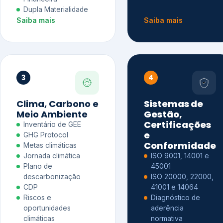
Dupla Materialidade
Saiba mais
Saiba mais
3
4
Clima, Carbono e
Sistemas de
Meio Ambiente
Gestão,
Certificações
Inventário de GEE
e
GHG Protocol
Conformidade
Metas climáticas
Jornada climática
ISO 9001, 14001 e
Plano de
45001
descarbonização
ISO 20000, 22000,
CDP
41001 e 14064
Riscos e
Diagnóstico de
oportunidades
aderência
climáticas
normativa