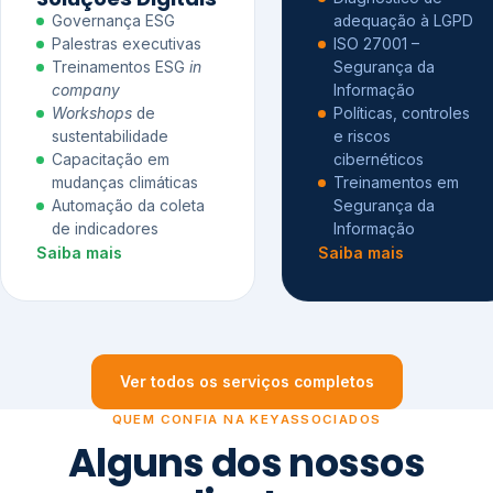
Governança ESG
adequação à LGPD
Palestras executivas
ISO 27001 –
Treinamentos ESG
in
Segurança da
company
Informação
Workshops
de
Políticas, controles
sustentabilidade
e riscos
Capacitação em
cibernéticos
mudanças climáticas
Treinamentos em
Automação da coleta
Segurança da
de indicadores
Informação
Saiba mais
Saiba mais
Ver todos os serviços completos
QUEM CONFIA NA KEYASSOCIADOS
Alguns dos nossos