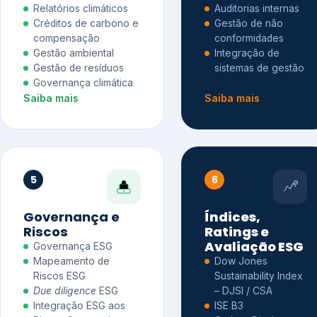
Relatórios climáticos
Auditorias internas
Créditos de carbono e
Gestão de não
compensação
conformidades
Gestão ambiental
Integração de
Gestão de resíduos
sistemas de gestão
Governança climática
Saiba mais
Saiba mais
5
6
Governança e
Índices,
Riscos
Ratings e
Avaliação ESG
Governança ESG
Mapeamento de
Dow Jones
Riscos ESG
Sustainability Index
Due diligence
ESG
– DJSI / CSA
Integração ESG aos
ISE B3