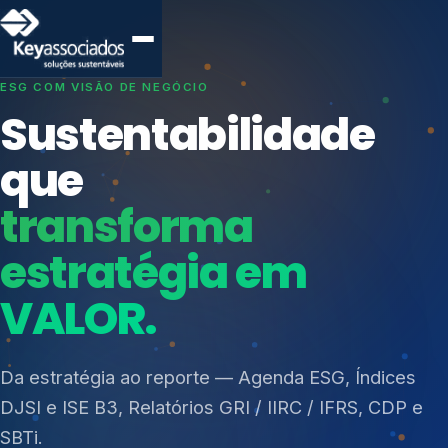
SISTEMAS DE GESTÃO OTIMIZADOS E INTEGRADOS
Conformidade que
protege seu
negócio.
Índices de Mercado
Mudanças Climáticas
Consultoria, auditoria e treinamentos em ISO 27001,
Reputação e Cadeia
ISO 27701, ISO 42001, ISO 37001, ISO 9001, ISO
Reporte Regulatório
14001, ISO 45001, ONA e PNQ — Gestão de
resíduos sólidos (PGRS/PMGRS).