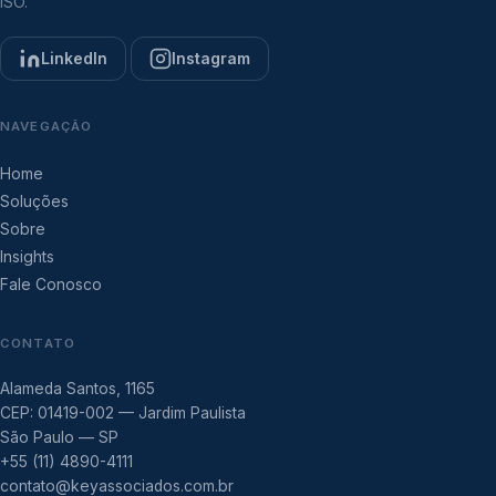
ISO.
LinkedIn
Instagram
NAVEGAÇÃO
Home
Soluções
Sobre
Insights
Fale Conosco
CONTATO
Alameda Santos, 1165
CEP: 01419-002 — Jardim Paulista
São Paulo — SP
+55 (11) 4890-4111
contato@keyassociados.com.br