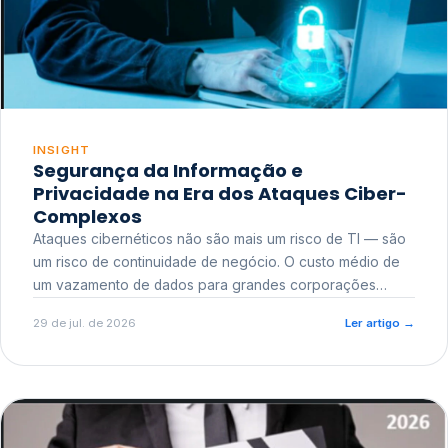
INSIGHT
Segurança da Informação e
Privacidade na Era dos Ataques Ciber-
Complexos
Ataques cibernéticos não são mais um risco de TI — são
um risco de continuidade de negócio. O custo médio de
um vazamento de dados para grandes corporações
ultrapassa a casa dos milhões, sem contar o dano
29 de jul. de 2026
Ler artigo
→
reputacional e o risco regulatório junto a órgãos como a
ANPD.