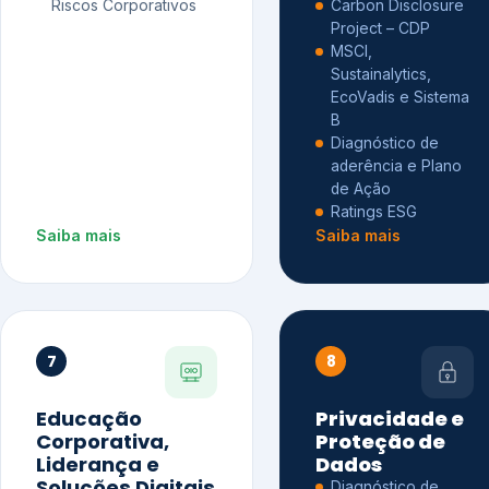
Riscos Corporativos
Carbon Disclosure
Project – CDP
MSCI,
Sustainalytics,
EcoVadis e Sistema
B
Diagnóstico de
aderência e Plano
de Ação
Ratings ESG
Saiba mais
Saiba mais
7
8
Educação
Privacidade e
Corporativa,
Proteção de
Liderança e
Dados
Soluções Digitais
Diagnóstico de