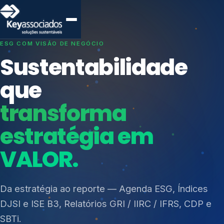
SISTEMAS DE GESTÃO OTIMIZADOS E INTEGRADOS
Conformidade que
protege seu
negócio.
Índices de Mercado
Mudanças Climáticas
Consultoria, auditoria e treinamentos em ISO 27001,
Reputação e Cadeia
ISO 27701, ISO 42001, ISO 37001, ISO 9001, ISO
Reporte Regulatório
14001, ISO 45001, ONA e PNQ — Gestão de
resíduos sólidos (PGRS/PMGRS).