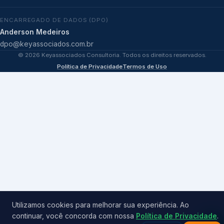
ENCARREGADO DE DADOS (DPO)
Anderson Medeiros
dpo@keyassociados.com.br
©
2026
Keyassociados Consultoria. Todos os direitos reservados.
Política de Privacidade
Termos de Uso
Utilizamos cookies para melhorar sua experiência. Ao
continuar, você concorda com nossa
Política de Privacidade
.