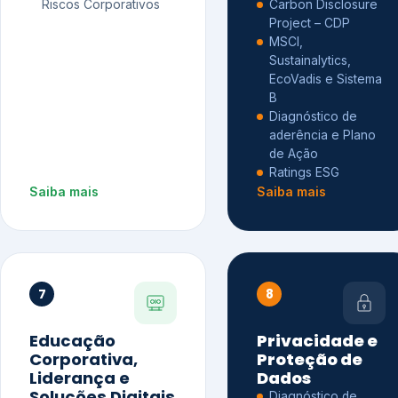
Riscos Corporativos
Carbon Disclosure
Project – CDP
MSCI,
Sustainalytics,
EcoVadis e Sistema
B
Diagnóstico de
aderência e Plano
de Ação
Ratings ESG
Saiba mais
Saiba mais
7
8
Educação
Privacidade e
Corporativa,
Proteção de
Liderança e
Dados
Soluções Digitais
Diagnóstico de