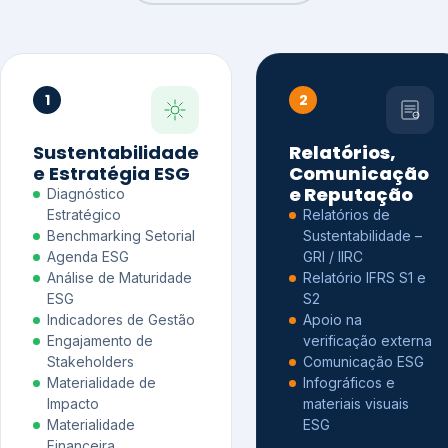
1
2
Sustentabilidade
Relatórios,
e Estratégia ESG
Comunicação
e Reputação
Diagnóstico
Estratégico
Relatórios de
Benchmarking Setorial
Sustentabilidade –
Agenda ESG
GRI / IIRC
Análise de Maturidade
Relatório IFRS S1 e
ESG
S2
Indicadores de Gestão
Apoio na
Engajamento de
verificação externa
Stakeholders
Comunicação ESG
Materialidade de
Infográficos e
Impacto
materiais visuais
Materialidade
ESG
Financeira