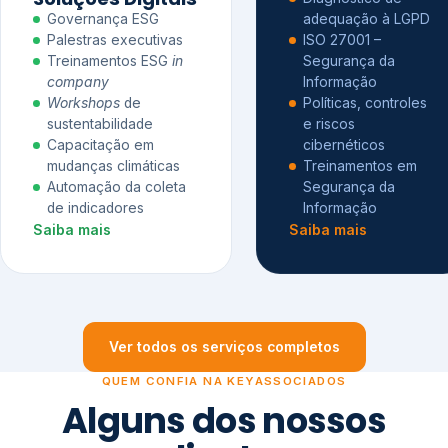
Governança ESG
adequação à LGPD
Palestras executivas
ISO 27001 –
Treinamentos ESG
in
Segurança da
company
Informação
Workshops
de
Políticas, controles
sustentabilidade
e riscos
Capacitação em
cibernéticos
mudanças climáticas
Treinamentos em
Automação da coleta
Segurança da
de indicadores
Informação
Saiba mais
Saiba mais
Ver todos os serviços completos
QUEM CONFIA NA KEYASSOCIADOS
Alguns dos nossos