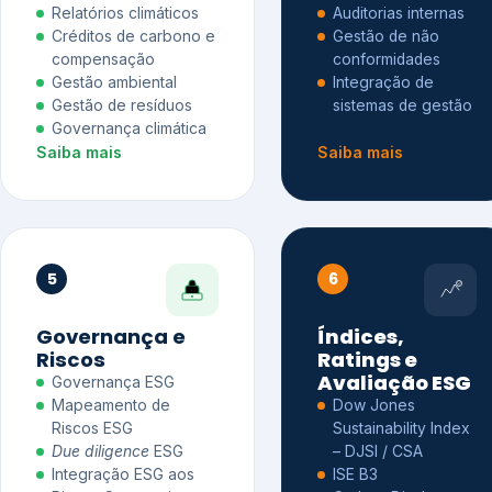
Relatórios climáticos
Auditorias internas
Créditos de carbono e
Gestão de não
compensação
conformidades
Gestão ambiental
Integração de
Gestão de resíduos
sistemas de gestão
Governança climática
Saiba mais
Saiba mais
5
6
Governança e
Índices,
Riscos
Ratings e
Avaliação ESG
Governança ESG
Mapeamento de
Dow Jones
Riscos ESG
Sustainability Index
Due diligence
ESG
– DJSI / CSA
Integração ESG aos
ISE B3