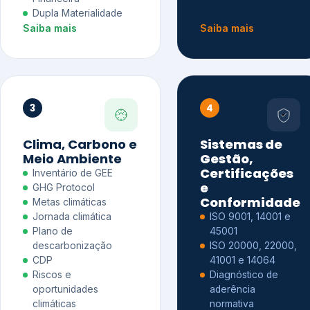
Dupla Materialidade
Saiba mais
Saiba mais
3
4
Clima, Carbono e
Sistemas de
Meio Ambiente
Gestão,
Certificações
Inventário de GEE
e
GHG Protocol
Conformidade
Metas climáticas
Jornada climática
ISO 9001, 14001 e
Plano de
45001
descarbonização
ISO 20000, 22000,
CDP
41001 e 14064
Riscos e
Diagnóstico de
oportunidades
aderência
climáticas
normativa