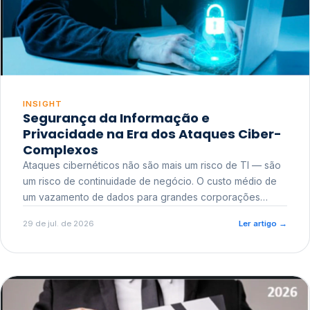
INSIGHT
Segurança da Informação e
Privacidade na Era dos Ataques Ciber-
Complexos
Ataques cibernéticos não são mais um risco de TI — são
um risco de continuidade de negócio. O custo médio de
um vazamento de dados para grandes corporações
ultrapassa a casa dos milhões, sem contar o dano
29 de jul. de 2026
Ler artigo
→
reputacional e o risco regulatório junto a órgãos como a
ANPD.