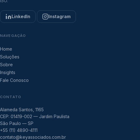
ISO.
LinkedIn
Instagram
NAVEGAÇÃO
Home
Soluções
Sobre
Insights
Fale Conosco
CONTATO
Alameda Santos, 1165
CEP: 01419-002 — Jardim Paulista
São Paulo — SP
+55 (11) 4890-4111
contato@keyassociados.com.br