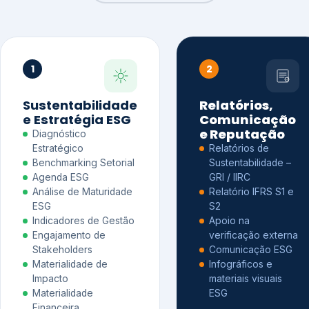
1
2
Sustentabilidade
Relatórios,
e Estratégia ESG
Comunicação
e Reputação
Diagnóstico
Estratégico
Relatórios de
Benchmarking Setorial
Sustentabilidade –
Agenda ESG
GRI / IIRC
Análise de Maturidade
Relatório IFRS S1 e
ESG
S2
Indicadores de Gestão
Apoio na
Engajamento de
verificação externa
Stakeholders
Comunicação ESG
Materialidade de
Infográficos e
Impacto
materiais visuais
Materialidade
ESG
Financeira