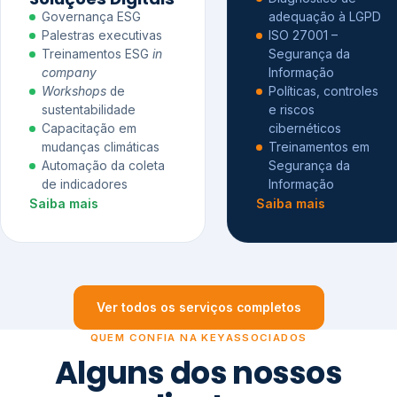
Governança ESG
adequação à LGPD
Palestras executivas
ISO 27001 –
Treinamentos ESG
in
Segurança da
company
Informação
Workshops
de
Políticas, controles
sustentabilidade
e riscos
Capacitação em
cibernéticos
mudanças climáticas
Treinamentos em
Automação da coleta
Segurança da
de indicadores
Informação
Saiba mais
Saiba mais
Ver todos os serviços completos
QUEM CONFIA NA KEYASSOCIADOS
Alguns dos nossos