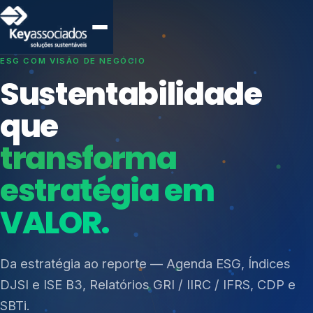
SISTEMAS DE GESTÃO OTIMIZADOS E INTEGRADOS
Conformidade que
protege seu
negócio.
Índices de Mercado
Mudanças Climáticas
Consultoria, auditoria e treinamentos em ISO 27001,
Reputação e Cadeia
ISO 27701, ISO 42001, ISO 37001, ISO 9001, ISO
Reporte Regulatório
14001, ISO 45001, ONA e PNQ — Gestão de
resíduos sólidos (PGRS/PMGRS).