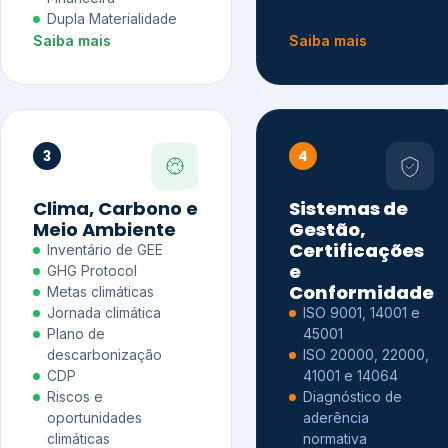
Dupla Materialidade
Saiba mais
Saiba mais
3
4
Clima, Carbono e
Sistemas de
Meio Ambiente
Gestão,
Certificações
Inventário de GEE
e
GHG Protocol
Conformidade
Metas climáticas
Jornada climática
ISO 9001, 14001 e
Plano de
45001
descarbonização
ISO 20000, 22000,
CDP
41001 e 14064
Riscos e
Diagnóstico de
oportunidades
aderência
climáticas
normativa