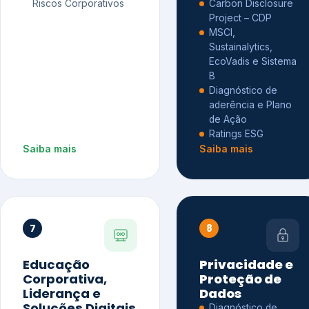
Riscos Corporativos
Carbon Disclosure
Project – CDP
MSCI,
Sustainalytics,
EcoVadis e Sistema
B
Diagnóstico de
aderência e Plano
de Ação
Ratings ESG
Saiba mais
Saiba mais
7
8
Educação
Privacidade e
Corporativa,
Proteção de
Liderança e
Dados
Soluções Digitais
Diagnóstico de