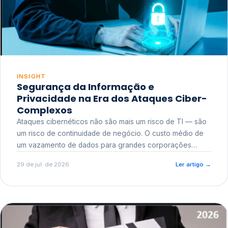
INSIGHT
Segurança da Informação e
Privacidade na Era dos Ataques Ciber-
Complexos
Ataques cibernéticos não são mais um risco de TI — são
um risco de continuidade de negócio. O custo médio de
um vazamento de dados para grandes corporações
ultrapassa a casa dos milhões, sem contar o dano
29 de jul. de 2026
Ler artigo
→
reputacional e o risco regulatório junto a órgãos como a
ANPD.