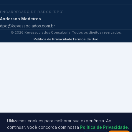
ENCARREGADO DE DADOS (DPO)
Anderson Medeiros
dpo@keyassociados.com.br
©
2026
Keyassociados Consultoria. Todos os direitos reservados.
Política de Privacidade
Termos de Uso
Utilizamos cookies para melhorar sua experiência. Ao
continuar, você concorda com nossa
Política de Privacidade
.