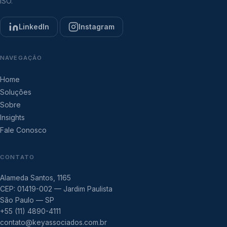
ISO.
LinkedIn
Instagram
NAVEGAÇÃO
Home
Soluções
Sobre
Insights
Fale Conosco
CONTATO
Alameda Santos, 1165
CEP: 01419-002 — Jardim Paulista
São Paulo — SP
+55 (11) 4890-4111
contato@keyassociados.com.br