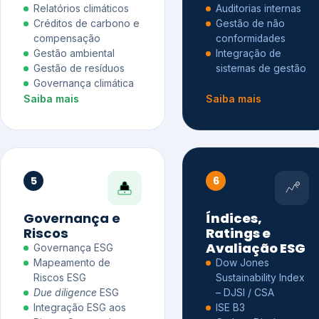
Relatórios climáticos
Auditorias internas
Créditos de carbono e
Gestão de não
compensação
conformidades
Gestão ambiental
Integração de
Gestão de resíduos
sistemas de gestão
Governança climática
Saiba mais
Saiba mais
5
6
Governança e
Índices,
Riscos
Ratings e
Avaliação ESG
Governança ESG
Mapeamento de
Dow Jones
Riscos ESG
Sustainability Index
Due diligence
ESG
– DJSI / CSA
Integração ESG aos
ISE B3