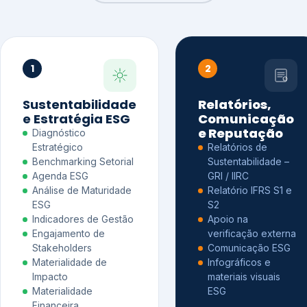
1
2
Sustentabilidade
Relatórios,
e Estratégia ESG
Comunicação
e Reputação
Diagnóstico
Estratégico
Relatórios de
Benchmarking Setorial
Sustentabilidade –
Agenda ESG
GRI / IIRC
Análise de Maturidade
Relatório IFRS S1 e
ESG
S2
Indicadores de Gestão
Apoio na
Engajamento de
verificação externa
Stakeholders
Comunicação ESG
Materialidade de
Infográficos e
Impacto
materiais visuais
Materialidade
ESG
Financeira