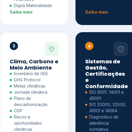
Dupla Materialidade
Saiba mais
Saiba mais
3
4
Clima, Carbono e
Sistemas de
Meio Ambiente
Gestão,
Certificações
Inventário de GEE
e
GHG Protocol
Conformidade
Metas climáticas
Jornada climática
ISO 9001, 14001 e
Plano de
45001
descarbonização
ISO 20000, 22000,
CDP
41001 e 14064
Riscos e
Diagnóstico de
oportunidades
aderência
climáticas
normativa