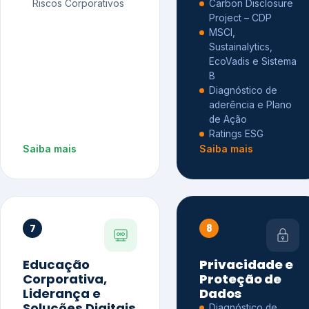
Riscos Corporativos
Carbon Disclosure
Project – CDP
MSCI,
Sustainalytics,
EcoVadis e Sistema
B
Diagnóstico de
aderência e Plano
de Ação
Ratings ESG
Saiba mais
Saiba mais
7
8
Educação
Privacidade e
Corporativa,
Proteção de
Liderança e
Dados
Soluções Digitais
Diagnóstico de