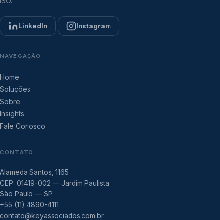
ISO.
LinkedIn
Instagram
NAVEGAÇÃO
Home
Soluções
Sobre
Insights
Fale Conosco
CONTATO
Alameda Santos, 1165
CEP: 01419-002 — Jardim Paulista
São Paulo — SP
+55 (11) 4890-4111
contato@keyassociados.com.br