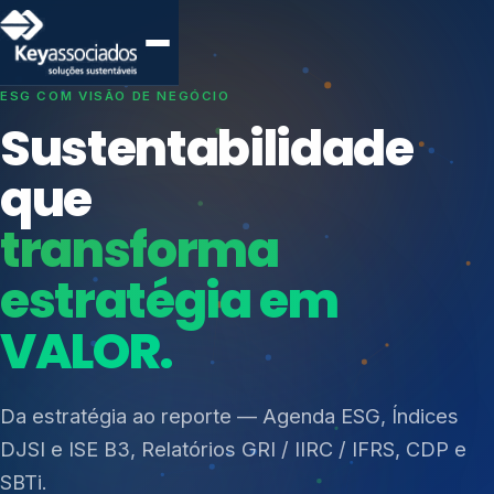
SISTEMAS DE GESTÃO OTIMIZADOS E INTEGRADOS
Conformidade que
protege seu
negócio.
Índices de Mercado
Mudanças Climáticas
Consultoria, auditoria e treinamentos em ISO 27001,
Reputação e Cadeia
ISO 27701, ISO 42001, ISO 37001, ISO 9001, ISO
Reporte Regulatório
14001, ISO 45001, ONA e PNQ — Gestão de
resíduos sólidos (PGRS/PMGRS).