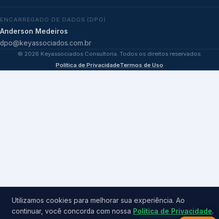
ENCARREGADO DE DADOS (DPO)
Anderson Medeiros
dpo@keyassociados.com.br
©
2026
Keyassociados Consultoria. Todos os direitos reservados.
Política de Privacidade
Termos de Uso
Utilizamos cookies para melhorar sua experiência. Ao
continuar, você concorda com nossa
Política de Privacidade
.