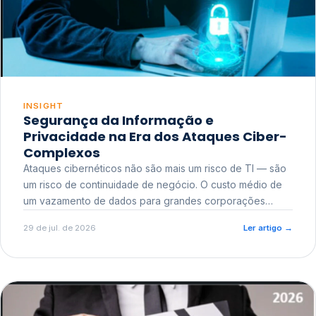
INSIGHT
Segurança da Informação e
Privacidade na Era dos Ataques Ciber-
Complexos
Ataques cibernéticos não são mais um risco de TI — são
um risco de continuidade de negócio. O custo médio de
um vazamento de dados para grandes corporações
ultrapassa a casa dos milhões, sem contar o dano
29 de jul. de 2026
Ler artigo
→
reputacional e o risco regulatório junto a órgãos como a
ANPD.