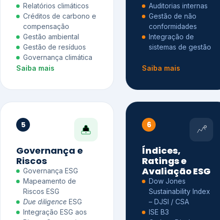
Relatórios climáticos
Auditorias internas
Créditos de carbono e
Gestão de não
compensação
conformidades
Gestão ambiental
Integração de
Gestão de resíduos
sistemas de gestão
Governança climática
Saiba mais
Saiba mais
5
6
Governança e
Índices,
Riscos
Ratings e
Avaliação ESG
Governança ESG
Mapeamento de
Dow Jones
Riscos ESG
Sustainability Index
Due diligence
ESG
– DJSI / CSA
Integração ESG aos
ISE B3