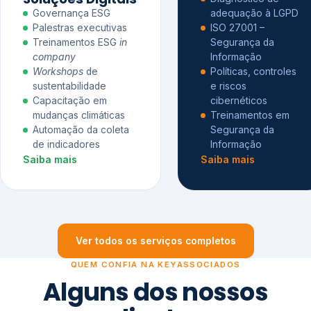
Governança ESG
adequação à LGPD
Palestras executivas
ISO 27001 –
Treinamentos ESG
in
Segurança da
company
Informação
Workshops
de
Políticas, controles
sustentabilidade
e riscos
Capacitação em
cibernéticos
mudanças climáticas
Treinamentos em
Automação da coleta
Segurança da
de indicadores
Informação
Saiba mais
Saiba mais
Ver todos os serviços completos
QUEM CONFIA NA KEYASSOCIADOS
Alguns dos nossos