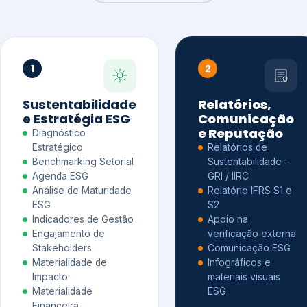
1
2
Sustentabilidade
Relatórios,
e Estratégia ESG
Comunicação
e Reputação
Diagnóstico
Estratégico
Relatórios de
Benchmarking Setorial
Sustentabilidade –
Agenda ESG
GRI / IIRC
Análise de Maturidade
Relatório IFRS S1 e
ESG
S2
Indicadores de Gestão
Apoio na
Engajamento de
verificação externa
Stakeholders
Comunicação ESG
Materialidade de
Infográficos e
Impacto
materiais visuais
Materialidade
ESG
Financeira