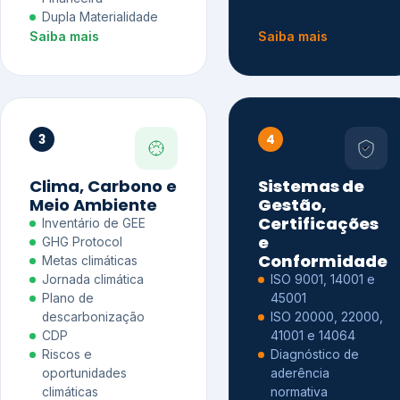
Dupla Materialidade
Saiba mais
Saiba mais
3
4
Clima, Carbono e
Sistemas de
Meio Ambiente
Gestão,
Certificações
Inventário de GEE
e
GHG Protocol
Conformidade
Metas climáticas
Jornada climática
ISO 9001, 14001 e
Plano de
45001
descarbonização
ISO 20000, 22000,
CDP
41001 e 14064
Riscos e
Diagnóstico de
oportunidades
aderência
climáticas
normativa