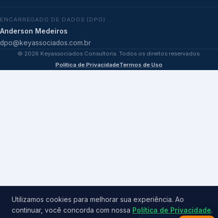
ENCARREGADO DE DADOS (DPO)
Anderson Medeiros
dpo@keyassociados.com.br
©
2026
Keyassociados Consultoria. Todos os direitos reservados.
Política de Privacidade
Termos de Uso
Utilizamos cookies para melhorar sua experiência. Ao
continuar, você concorda com nossa
Política de Privacidade
.