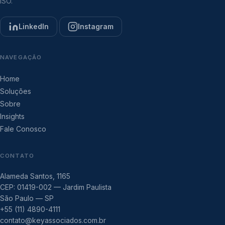
ISO.
LinkedIn
Instagram
NAVEGAÇÃO
Home
Soluções
Sobre
Insights
Fale Conosco
CONTATO
Alameda Santos, 1165
CEP: 01419-002 — Jardim Paulista
São Paulo — SP
+55 (11) 4890-4111
contato@keyassociados.com.br