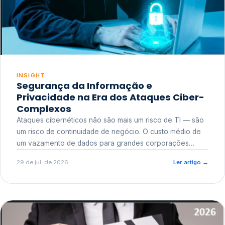
INSIGHT
Segurança da Informação e
Privacidade na Era dos Ataques Ciber-
Complexos
Ataques cibernéticos não são mais um risco de TI — são
um risco de continuidade de negócio. O custo médio de
um vazamento de dados para grandes corporações
ultrapassa a casa dos milhões, sem contar o dano
29 de jul. de 2026
Ler artigo
→
reputacional e o risco regulatório junto a órgãos como a
ANPD.