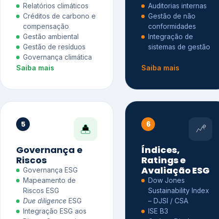
Relatórios climáticos
Auditorias internas
Créditos de carbono e
Gestão de não
compensação
conformidades
Gestão ambiental
Integração de
Gestão de resíduos
sistemas de gestão
Governança climática
Saiba mais
Saiba mais
5
6
Governança e
Índices,
Riscos
Ratings e
Avaliação ESG
Governança ESG
Mapeamento de
Dow Jones
Riscos ESG
Sustainability Index
Due diligence
ESG
– DJSI / CSA
Integração ESG aos
ISE B3