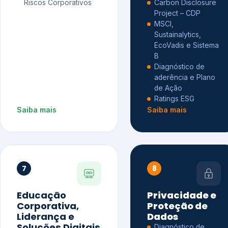
Riscos Corporativos
Carbon Disclosure
Project – CDP
MSCI,
Sustainalytics,
EcoVadis e Sistema
B
Diagnóstico de
aderência e Plano
de Ação
Ratings ESG
Saiba mais
Saiba mais
7
8
Educação
Privacidade e
Corporativa,
Proteção de
Liderança e
Dados
Soluções Digitais
Diagnóstico de