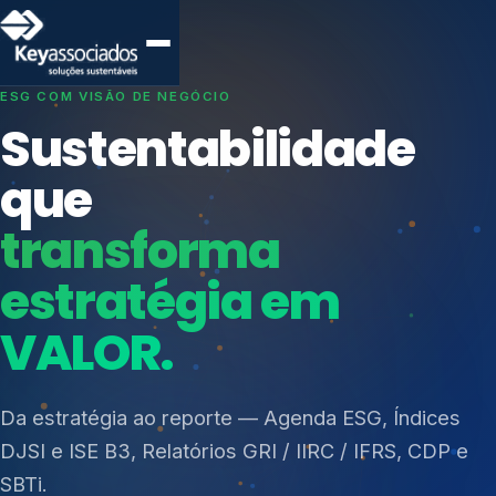
SISTEMAS DE GESTÃO OTIMIZADOS E INTEGRADOS
Conformidade que
protege seu
negócio.
Índices de Mercado
Mudanças Climáticas
Consultoria, auditoria e treinamentos em ISO 27001,
Reputação e Cadeia
ISO 27701, ISO 42001, ISO 37001, ISO 9001, ISO
Reporte Regulatório
14001, ISO 45001, ONA e PNQ — Gestão de
resíduos sólidos (PGRS/PMGRS).