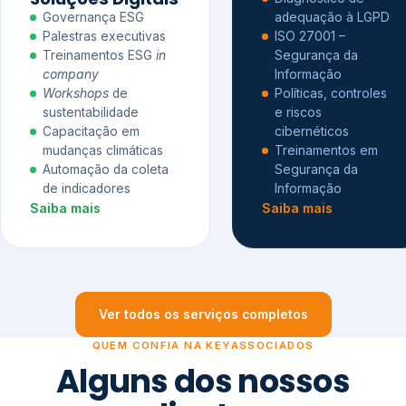
Governança ESG
adequação à LGPD
Palestras executivas
ISO 27001 –
Treinamentos ESG
in
Segurança da
company
Informação
Workshops
de
Políticas, controles
sustentabilidade
e riscos
Capacitação em
cibernéticos
mudanças climáticas
Treinamentos em
Automação da coleta
Segurança da
de indicadores
Informação
Saiba mais
Saiba mais
Ver todos os serviços completos
QUEM CONFIA NA KEYASSOCIADOS
Alguns dos nossos