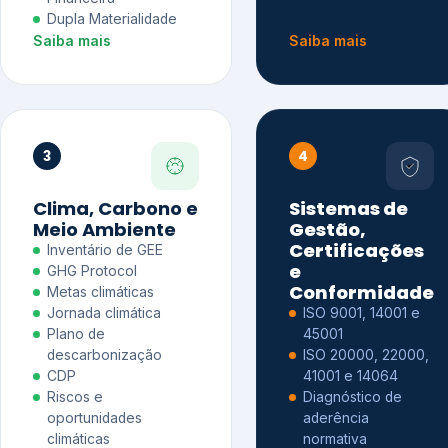
Dupla Materialidade
Saiba mais
Saiba mais
3
4
Clima, Carbono e
Sistemas de
Meio Ambiente
Gestão,
Certificações
Inventário de GEE
e
GHG Protocol
Conformidade
Metas climáticas
Jornada climática
ISO 9001, 14001 e
Plano de
45001
descarbonização
ISO 20000, 22000,
CDP
41001 e 14064
Riscos e
Diagnóstico de
oportunidades
aderência
climáticas
normativa