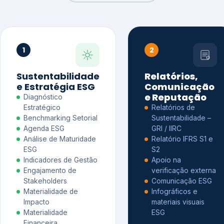
1
2
Sustentabilidade
Relatórios,
e Estratégia ESG
Comunicação
e Reputação
Diagnóstico
Estratégico
Relatórios de
Benchmarking Setorial
Sustentabilidade –
Agenda ESG
GRI / IIRC
Análise de Maturidade
Relatório IFRS S1 e
ESG
S2
Indicadores de Gestão
Apoio na
Engajamento de
verificação externa
Stakeholders
Comunicação ESG
Materialidade de
Infográficos e
Impacto
materiais visuais
Materialidade
ESG
Financeira