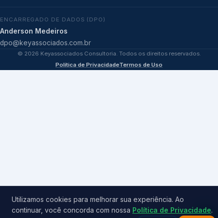
ENCARREGADO DE DADOS (DPO)
Anderson Medeiros
dpo@keyassociados.com.br
©
2026
Keyassociados Consultoria. Todos os direitos reservados.
Política de Privacidade
Termos de Uso
Utilizamos cookies para melhorar sua experiência. Ao
continuar, você concorda com nossa
Política de Privacidade
.