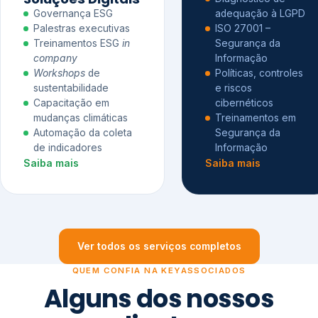
Governança ESG
adequação à LGPD
Palestras executivas
ISO 27001 –
Treinamentos ESG
in
Segurança da
company
Informação
Workshops
de
Políticas, controles
sustentabilidade
e riscos
Capacitação em
cibernéticos
mudanças climáticas
Treinamentos em
Automação da coleta
Segurança da
de indicadores
Informação
Saiba mais
Saiba mais
Ver todos os serviços completos
QUEM CONFIA NA KEYASSOCIADOS
Alguns dos nossos