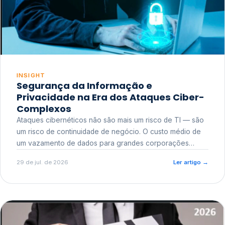
INSIGHT
Segurança da Informação e
Privacidade na Era dos Ataques Ciber-
Complexos
Ataques cibernéticos não são mais um risco de TI — são
um risco de continuidade de negócio. O custo médio de
um vazamento de dados para grandes corporações
ultrapassa a casa dos milhões, sem contar o dano
29 de jul. de 2026
Ler artigo
→
reputacional e o risco regulatório junto a órgãos como a
ANPD.