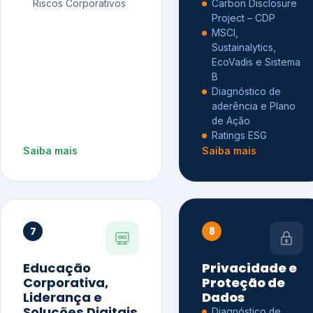
Riscos Corporativos
Carbon Disclosure
Project – CDP
MSCI,
Sustainalytics,
EcoVadis e Sistema
B
Diagnóstico de
aderência e Plano
de Ação
Ratings ESG
Saiba mais
Saiba mais
7
8
Educação
Privacidade e
Corporativa,
Proteção de
Liderança e
Dados
Soluções Digitais
Diagnóstico de