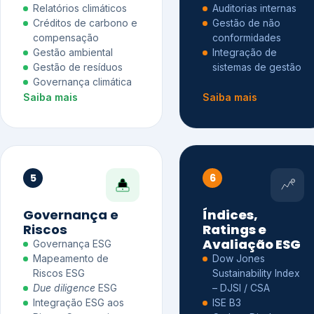
Relatórios climáticos
Auditorias internas
Créditos de carbono e
Gestão de não
compensação
conformidades
Gestão ambiental
Integração de
Gestão de resíduos
sistemas de gestão
Governança climática
Saiba mais
Saiba mais
5
6
Governança e
Índices,
Riscos
Ratings e
Avaliação ESG
Governança ESG
Mapeamento de
Dow Jones
Riscos ESG
Sustainability Index
Due diligence
ESG
– DJSI / CSA
Integração ESG aos
ISE B3