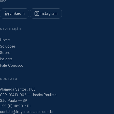
ISO.
LinkedIn
Instagram
NAVEGAÇÃO
Home
Soluções
Sobre
Insights
Fale Conosco
CONTATO
Alameda Santos, 1165
CEP: 01419-002 — Jardim Paulista
São Paulo — SP
+55 (11) 4890-4111
contato@keyassociados.com.br