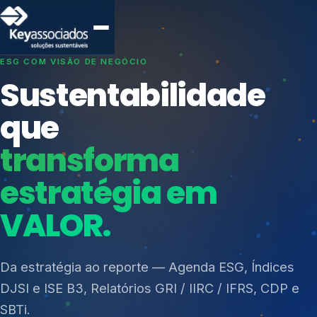
SISTEMAS DE GESTÃO OTIMIZADOS E INTEGRADOS
Conformidade que
protege seu
negócio.
Índices de Mercado
Mudanças Climáticas
Consultoria, auditoria e treinamentos em ISO 27001,
Reputação e Cadeia
ISO 27701, ISO 42001, ISO 37001, ISO 9001, ISO
Reporte Regulatório
14001, ISO 45001, ONA e PNQ — Gestão de
resíduos sólidos (PGRS/PMGRS).