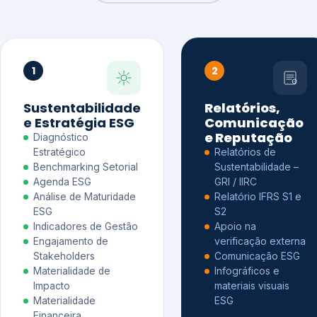
1
2
Sustentabilidade
Relatórios,
e Estratégia ESG
Comunicação
e Reputação
Diagnóstico
Estratégico
Relatórios de
Benchmarking Setorial
Sustentabilidade –
Agenda ESG
GRI / IIRC
Análise de Maturidade
Relatório IFRS S1 e
ESG
S2
Indicadores de Gestão
Apoio na
Engajamento de
verificação externa
Stakeholders
Comunicação ESG
Materialidade de
Infográficos e
Impacto
materiais visuais
Materialidade
ESG
Financeira