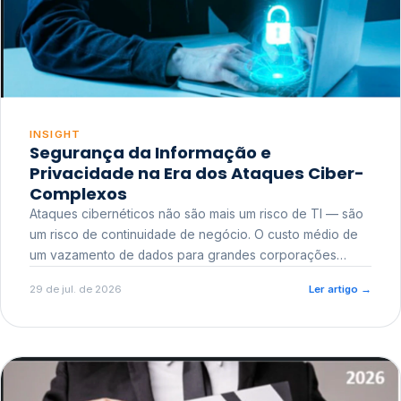
INSIGHT
Segurança da Informação e
Privacidade na Era dos Ataques Ciber-
Complexos
Ataques cibernéticos não são mais um risco de TI — são
um risco de continuidade de negócio. O custo médio de
um vazamento de dados para grandes corporações
ultrapassa a casa dos milhões, sem contar o dano
29 de jul. de 2026
Ler artigo
→
reputacional e o risco regulatório junto a órgãos como a
ANPD.