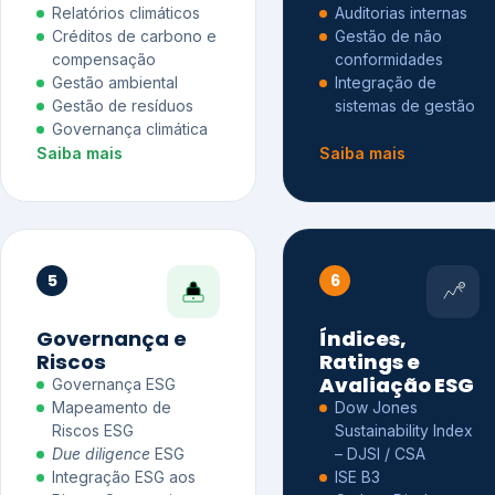
Relatórios climáticos
Auditorias internas
Créditos de carbono e
Gestão de não
compensação
conformidades
Gestão ambiental
Integração de
Gestão de resíduos
sistemas de gestão
Governança climática
Saiba mais
Saiba mais
5
6
Governança e
Índices,
Riscos
Ratings e
Avaliação ESG
Governança ESG
Mapeamento de
Dow Jones
Riscos ESG
Sustainability Index
Due diligence
ESG
– DJSI / CSA
Integração ESG aos
ISE B3