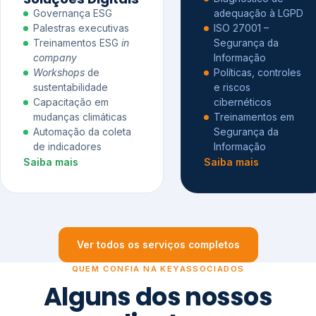
Governança ESG
adequação à LGPD
Palestras executivas
ISO 27001 –
Treinamentos ESG
in
Segurança da
company
Informação
Workshops
de
Políticas, controles
sustentabilidade
e riscos
Capacitação em
cibernéticos
mudanças climáticas
Treinamentos em
Automação da coleta
Segurança da
de indicadores
Informação
Saiba mais
Saiba mais
Ver todos os serviços completos
QUEM CONFIA NA KEYASSOCIADOS
Alguns dos nossos