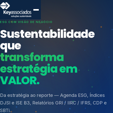
SISTEMAS DE GESTÃO OTIMIZADOS E INTEGRADOS
Conformidade que
protege seu
negócio.
Índices de Mercado
Mudanças Climáticas
Consultoria, auditoria e treinamentos em ISO 27001,
Reputação e Cadeia
ISO 27701, ISO 42001, ISO 37001, ISO 9001, ISO
Reporte Regulatório
14001, ISO 45001, ONA e PNQ — Gestão de
resíduos sólidos (PGRS/PMGRS).