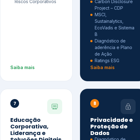
Riscos Corporativos
Carbon Disclosure
Project – CDP
MSCI,
Sustainalytics,
EcoVadis e Sistema
B
Diagnóstico de
aderência e Plano
de Ação
Ratings ESG
Saiba mais
Saiba mais
7
8
Educação
Privacidade e
Corporativa,
Proteção de
Liderança e
Dados
Soluções Digitais
Diagnóstico de