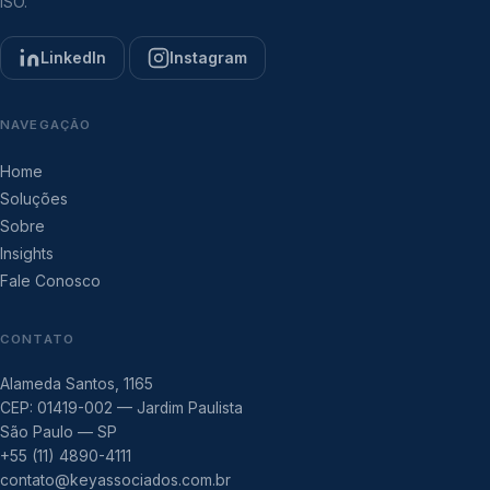
ISO.
LinkedIn
Instagram
NAVEGAÇÃO
Home
Soluções
Sobre
Insights
Fale Conosco
CONTATO
Alameda Santos, 1165
CEP: 01419-002 — Jardim Paulista
São Paulo — SP
+55 (11) 4890-4111
contato@keyassociados.com.br