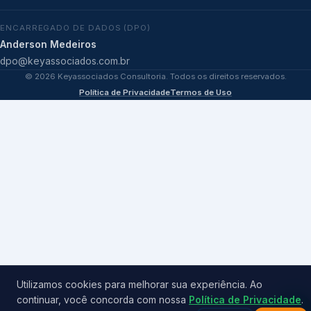
ENCARREGADO DE DADOS (DPO)
Anderson Medeiros
dpo@keyassociados.com.br
©
2026
Keyassociados Consultoria. Todos os direitos reservados.
Política de Privacidade
Termos de Uso
Utilizamos cookies para melhorar sua experiência. Ao
continuar, você concorda com nossa
Política de Privacidade
.