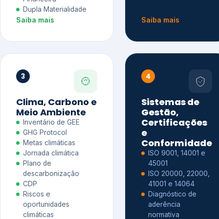
Dupla Materialidade
Saiba mais
Saiba mais
3
4
Clima, Carbono e
Sistemas de
Meio Ambiente
Gestão,
Certificações
Inventário de GEE
e
GHG Protocol
Conformidade
Metas climáticas
Jornada climática
ISO 9001, 14001 e
Plano de
45001
descarbonização
ISO 20000, 22000,
CDP
41001 e 14064
Riscos e
Diagnóstico de
oportunidades
aderência
climáticas
normativa