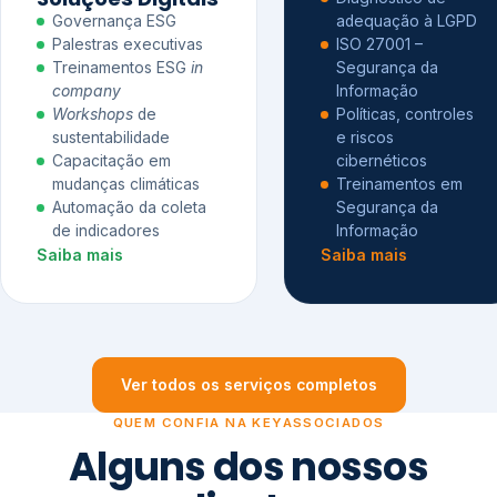
Governança ESG
adequação à LGPD
Palestras executivas
ISO 27001 –
Treinamentos ESG
in
Segurança da
company
Informação
Workshops
de
Políticas, controles
sustentabilidade
e riscos
Capacitação em
cibernéticos
mudanças climáticas
Treinamentos em
Automação da coleta
Segurança da
de indicadores
Informação
Saiba mais
Saiba mais
Ver todos os serviços completos
QUEM CONFIA NA KEYASSOCIADOS
Alguns dos nossos