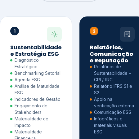
1
2
Sustentabilidade
Relatórios,
e Estratégia ESG
Comunicação
e Reputação
Diagnóstico
Estratégico
Relatórios de
Benchmarking Setorial
Sustentabilidade –
Agenda ESG
GRI / IIRC
Análise de Maturidade
Relatório IFRS S1 e
ESG
S2
Indicadores de Gestão
Apoio na
Engajamento de
verificação externa
Stakeholders
Comunicação ESG
Materialidade de
Infográficos e
Impacto
materiais visuais
Materialidade
ESG
Financeira