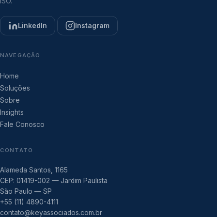
ISO.
LinkedIn
Instagram
NAVEGAÇÃO
Home
Soluções
Sobre
Insights
Fale Conosco
CONTATO
Alameda Santos, 1165
CEP: 01419-002 — Jardim Paulista
São Paulo — SP
+55 (11) 4890-4111
contato@keyassociados.com.br