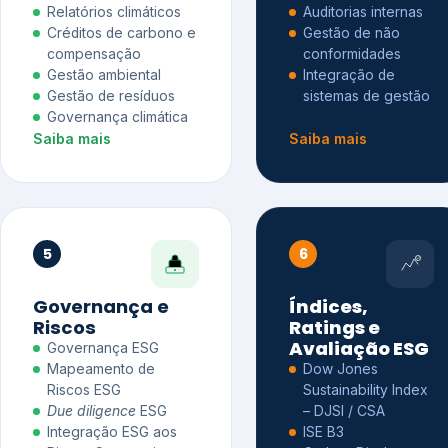
Relatórios climáticos
Auditorias internas
Créditos de carbono e
Gestão de não
compensação
conformidades
Gestão ambiental
Integração de
Gestão de resíduos
sistemas de gestão
Governança climática
Saiba mais
Saiba mais
5
6
Governança e
Índices,
Riscos
Ratings e
Avaliação ESG
Governança ESG
Mapeamento de
Dow Jones
Riscos ESG
Sustainability Index
Due diligence
ESG
– DJSI / CSA
Integração ESG aos
ISE B3