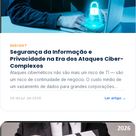
INSIGHT
Segurança da Informação e
Privacidade na Era dos Ataques Ciber-
Complexos
Ataques cibernéticos não são mais um risco de TI — são
um risco de continuidade de negócio. O custo médio de
um vazamento de dados para grandes corporações
ultrapassa a casa dos milhões, sem contar o dano
29 de jul. de 2026
Ler artigo
→
reputacional e o risco regulatório junto a órgãos como a
ANPD.