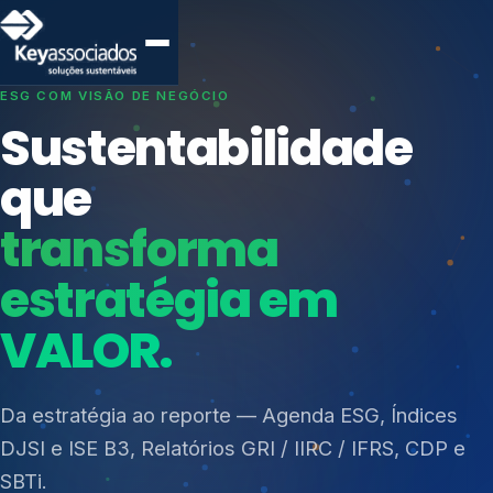
SISTEMAS DE GESTÃO OTIMIZADOS E INTEGRADOS
Conformidade que
protege seu
negócio.
Índices de Mercado
Mudanças Climáticas
Consultoria, auditoria e treinamentos em ISO 27001,
Reputação e Cadeia
ISO 27701, ISO 42001, ISO 37001, ISO 9001, ISO
Reporte Regulatório
14001, ISO 45001, ONA e PNQ — Gestão de
resíduos sólidos (PGRS/PMGRS).