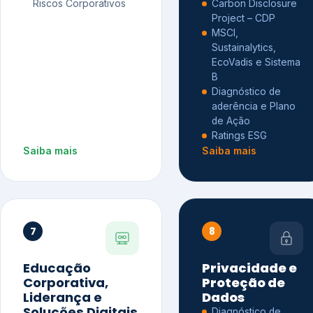
Riscos Corporativos
Carbon Disclosure
Project – CDP
MSCI,
Sustainalytics,
EcoVadis e Sistema
B
Diagnóstico de
aderência e Plano
de Ação
Ratings ESG
Saiba mais
Saiba mais
7
8
Educação
Privacidade e
Corporativa,
Proteção de
Liderança e
Dados
Soluções Digitais
Diagnóstico de