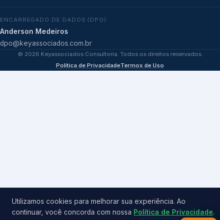
ENCARREGADO DE DADOS (DPO)
Anderson Medeiros
dpo@keyassociados.com.br
©
2026
Keyassociados Consultoria. Todos os direitos reservados.
Política de Privacidade
Termos de Uso
Utilizamos cookies para melhorar sua experiência. Ao
continuar, você concorda com nossa
Política de Privacidade
.