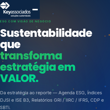
SISTEMAS DE GESTÃO OTIMIZADOS E INTEGRADOS
Conformidade que
protege seu
negócio.
Índices de Mercado
Mudanças Climáticas
Consultoria, auditoria e treinamentos em ISO 27001,
Reputação e Cadeia
ISO 27701, ISO 42001, ISO 37001, ISO 9001, ISO
Reporte Regulatório
14001, ISO 45001, ONA e PNQ — Gestão de
resíduos sólidos (PGRS/PMGRS).