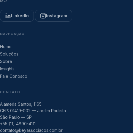
ISO.
LinkedIn
Instagram
NAVEGAÇÃO
Home
Soluções
Sobre
Insights
Fale Conosco
CONTATO
Alameda Santos, 1165
CEP: 01419-002 — Jardim Paulista
São Paulo — SP
+55 (11) 4890-4111
contato@keyassociados.com.br