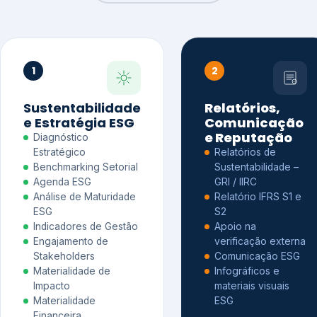
1
2
Sustentabilidade
Relatórios,
e Estratégia ESG
Comunicação
e Reputação
Diagnóstico
Estratégico
Relatórios de
Benchmarking Setorial
Sustentabilidade –
Agenda ESG
GRI / IIRC
Análise de Maturidade
Relatório IFRS S1 e
ESG
S2
Indicadores de Gestão
Apoio na
Engajamento de
verificação externa
Stakeholders
Comunicação ESG
Materialidade de
Infográficos e
Impacto
materiais visuais
Materialidade
ESG
Financeira