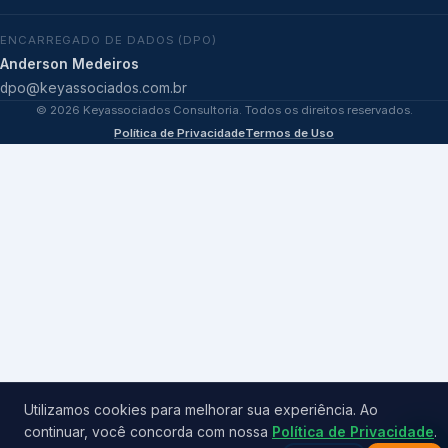
ENCARREGADO DE DADOS (DPO)
Anderson Medeiros
dpo@keyassociados.com.br
©
2026
Keyassociados Consultoria. Todos os direitos reservados.
Política de Privacidade
Termos de Uso
Utilizamos cookies para melhorar sua experiência. Ao
continuar, você concorda com nossa
Política de Privacidade
.