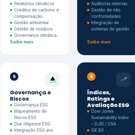
Relatórios climáticos
Auditorias internas
Créditos de carbono e
Gestão de não
compensação
conformidades
Gestão ambiental
Integração de
Gestão de resíduos
sistemas de gestão
Governança climática
Saiba mais
Saiba mais
5
6
Governança e
Índices,
Riscos
Ratings e
Avaliação ESG
Governança ESG
Mapeamento de
Dow Jones
Riscos ESG
Sustainability Index
Due diligence
ESG
– DJSI / CSA
Integração ESG aos
ISE B3