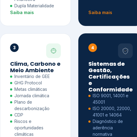
Dupla Materialidade
Saiba mais
Saiba mais
3
4
Clima, Carbono e
Sistemas de
Meio Ambiente
Gestão,
Certificações
Inventário de GEE
e
GHG Protocol
Conformidade
Metas climáticas
Jornada climática
ISO 9001, 14001 e
Plano de
45001
descarbonização
ISO 20000, 22000,
CDP
41001 e 14064
Riscos e
Diagnóstico de
oportunidades
aderência
climáticas
normativa