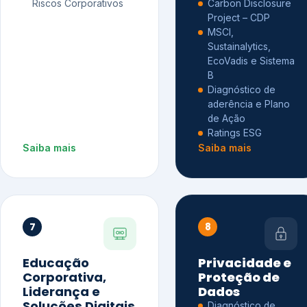
Riscos Corporativos
Carbon Disclosure
Project – CDP
MSCI,
Sustainalytics,
EcoVadis e Sistema
B
Diagnóstico de
aderência e Plano
de Ação
Ratings ESG
Saiba mais
Saiba mais
7
8
Educação
Privacidade e
Corporativa,
Proteção de
Liderança e
Dados
Soluções Digitais
Diagnóstico de