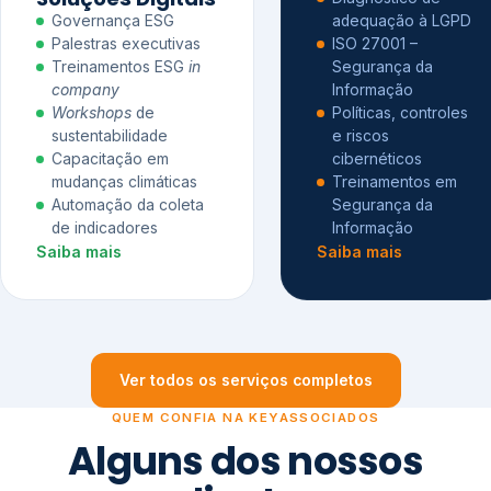
Governança ESG
adequação à LGPD
Palestras executivas
ISO 27001 –
Treinamentos ESG
in
Segurança da
company
Informação
Workshops
de
Políticas, controles
sustentabilidade
e riscos
Capacitação em
cibernéticos
mudanças climáticas
Treinamentos em
Automação da coleta
Segurança da
de indicadores
Informação
Saiba mais
Saiba mais
Ver todos os serviços completos
QUEM CONFIA NA KEYASSOCIADOS
Alguns dos nossos