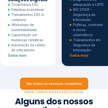
Governança ESG
adequação à LGPD
Palestras executivas
ISO 27001 –
Treinamentos ESG
in
Segurança da
company
Informação
Workshops
de
Políticas, controles
sustentabilidade
e riscos
Capacitação em
cibernéticos
mudanças climáticas
Treinamentos em
Automação da coleta
Segurança da
de indicadores
Informação
Saiba mais
Saiba mais
Ver todos os serviços completos
QUEM CONFIA NA KEYASSOCIADOS
Alguns dos nossos