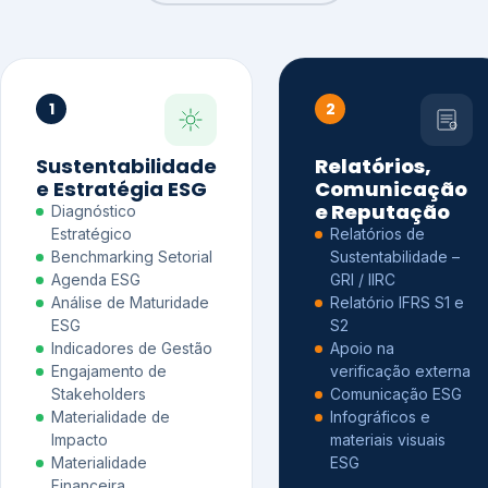
1
2
Sustentabilidade
Relatórios,
e Estratégia ESG
Comunicação
e Reputação
Diagnóstico
Estratégico
Relatórios de
Benchmarking Setorial
Sustentabilidade –
Agenda ESG
GRI / IIRC
Análise de Maturidade
Relatório IFRS S1 e
ESG
S2
Indicadores de Gestão
Apoio na
Engajamento de
verificação externa
Stakeholders
Comunicação ESG
Materialidade de
Infográficos e
Impacto
materiais visuais
Materialidade
ESG
Financeira