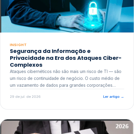
INSIGHT
Segurança da Informação e
Privacidade na Era dos Ataques Ciber-
Complexos
Ataques cibernéticos não são mais um risco de TI — são
um risco de continuidade de negócio. O custo médio de
um vazamento de dados para grandes corporações
ultrapassa a casa dos milhões, sem contar o dano
29 de jul. de 2026
Ler artigo
→
reputacional e o risco regulatório junto a órgãos como a
ANPD.