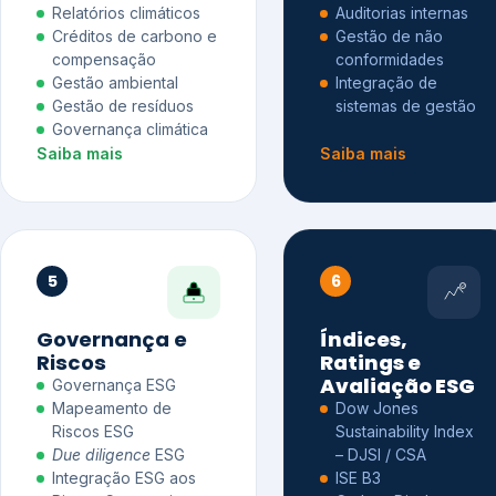
Relatórios climáticos
Auditorias internas
Créditos de carbono e
Gestão de não
compensação
conformidades
Gestão ambiental
Integração de
Gestão de resíduos
sistemas de gestão
Governança climática
Saiba mais
Saiba mais
5
6
Governança e
Índices,
Riscos
Ratings e
Avaliação ESG
Governança ESG
Mapeamento de
Dow Jones
Riscos ESG
Sustainability Index
Due diligence
ESG
– DJSI / CSA
Integração ESG aos
ISE B3