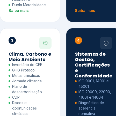
Dupla Materialidade
Saiba mais
Saiba mais
3
4
Clima, Carbono e
Sistemas de
Meio Ambiente
Gestão,
Certificações
Inventário de GEE
e
GHG Protocol
Conformidade
Metas climáticas
Jornada climática
ISO 9001, 14001 e
Plano de
45001
descarbonização
ISO 20000, 22000,
CDP
41001 e 14064
Riscos e
Diagnóstico de
oportunidades
aderência
climáticas
normativa