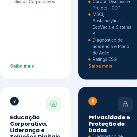
Riscos Corporativos
Carbon Disclosure
Project – CDP
MSCI,
Sustainalytics,
EcoVadis e Sistema
B
Diagnóstico de
aderência e Plano
de Ação
Ratings ESG
Saiba mais
Saiba mais
7
8
Educação
Privacidade e
Corporativa,
Proteção de
Liderança e
Dados
Soluções Digitais
Diagnóstico de