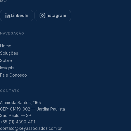
ISO.
LinkedIn
Instagram
NAVEGAÇÃO
Home
Soluções
Sobre
Insights
Fale Conosco
CONTATO
Alameda Santos, 1165
CEP: 01419-002 — Jardim Paulista
São Paulo — SP
+55 (11) 4890-4111
contato@keyassociados.com.br