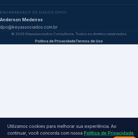
ENCARREGADO DE DADOS (DPO)
Anderson Medeiros
dpo@keyassociados.com.br
©
2026
Keyassociados Consultoria. Todos os direitos reservados.
Política de Privacidade
Termos de Uso
Utilizamos cookies para melhorar sua experiência. Ao
continuar, você concorda com nossa
Política de Privacidade
.