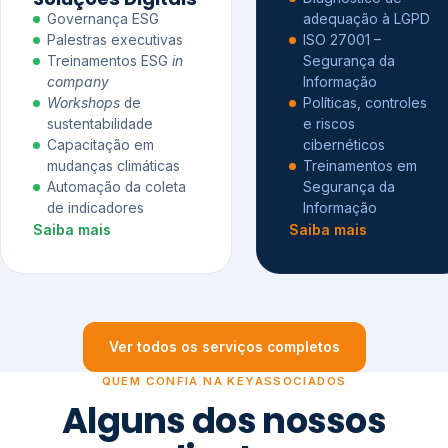
Governança ESG
adequação à LGPD
Palestras executivas
ISO 27001 –
Treinamentos ESG
in
Segurança da
company
Informação
Workshops
de
Políticas, controles
sustentabilidade
e riscos
Capacitação em
cibernéticos
mudanças climáticas
Treinamentos em
Automação da coleta
Segurança da
de indicadores
Informação
Saiba mais
Saiba mais
Ver todos os serviços completos
QUEM CONFIA NA KEYASSOCIADOS
Alguns dos nossos