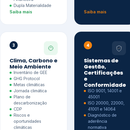
Dupla Materialidade
Saiba mais
Saiba mais
3
4
Clima, Carbono e
Sistemas de
Meio Ambiente
Gestão,
Certificações
Inventário de GEE
e
GHG Protocol
Conformidade
Metas climáticas
Jornada climática
ISO 9001, 14001 e
Plano de
45001
descarbonização
ISO 20000, 22000,
CDP
41001 e 14064
Riscos e
Diagnóstico de
oportunidades
aderência
climáticas
normativa