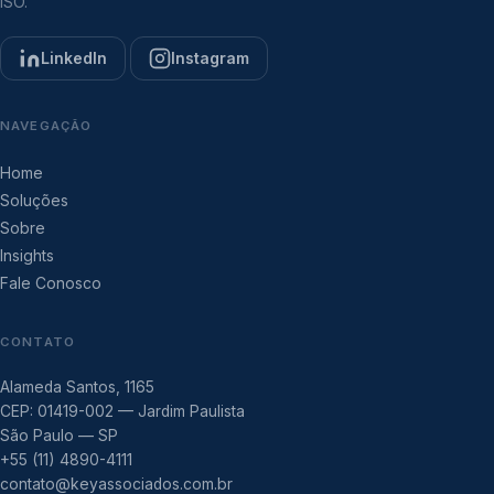
ISO.
LinkedIn
Instagram
NAVEGAÇÃO
Home
Soluções
Sobre
Insights
Fale Conosco
CONTATO
Alameda Santos, 1165
CEP: 01419-002 — Jardim Paulista
São Paulo — SP
+55 (11) 4890-4111
contato@keyassociados.com.br