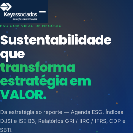
SISTEMAS DE GESTÃO OTIMIZADOS E INTEGRADOS
Conformidade que
protege seu
negócio.
Índices de Mercado
Mudanças Climáticas
Consultoria, auditoria e treinamentos em ISO 27001,
Reputação e Cadeia
ISO 27701, ISO 42001, ISO 37001, ISO 9001, ISO
Reporte Regulatório
14001, ISO 45001, ONA e PNQ — Gestão de
resíduos sólidos (PGRS/PMGRS).