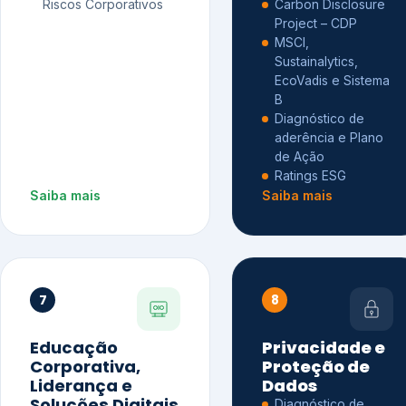
Riscos Corporativos
Carbon Disclosure
Project – CDP
MSCI,
Sustainalytics,
EcoVadis e Sistema
B
Diagnóstico de
aderência e Plano
de Ação
Ratings ESG
Saiba mais
Saiba mais
7
8
Educação
Privacidade e
Corporativa,
Proteção de
Liderança e
Dados
Soluções Digitais
Diagnóstico de