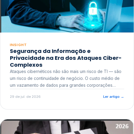
INSIGHT
Segurança da Informação e
Privacidade na Era dos Ataques Ciber-
Complexos
Ataques cibernéticos não são mais um risco de TI — são
um risco de continuidade de negócio. O custo médio de
um vazamento de dados para grandes corporações
ultrapassa a casa dos milhões, sem contar o dano
29 de jul. de 2026
Ler artigo
→
reputacional e o risco regulatório junto a órgãos como a
ANPD.