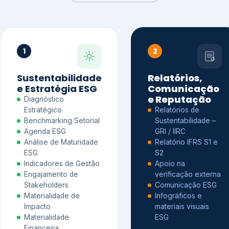
1
2
Sustentabilidade
Relatórios,
e Estratégia ESG
Comunicação
e Reputação
Diagnóstico
Estratégico
Relatórios de
Benchmarking Setorial
Sustentabilidade –
Agenda ESG
GRI / IIRC
Análise de Maturidade
Relatório IFRS S1 e
ESG
S2
Indicadores de Gestão
Apoio na
Engajamento de
verificação externa
Stakeholders
Comunicação ESG
Materialidade de
Infográficos e
Impacto
materiais visuais
Materialidade
ESG
Financeira