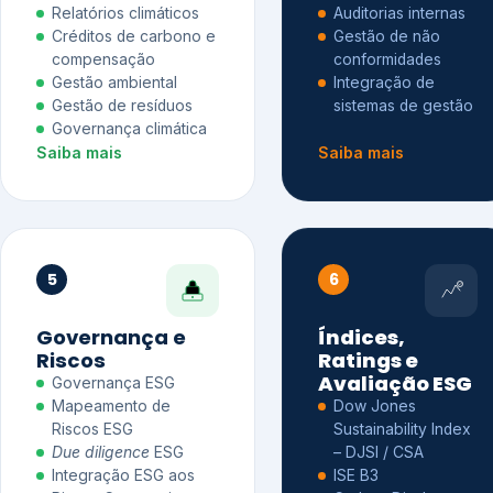
Relatórios climáticos
Auditorias internas
Créditos de carbono e
Gestão de não
compensação
conformidades
Gestão ambiental
Integração de
Gestão de resíduos
sistemas de gestão
Governança climática
Saiba mais
Saiba mais
5
6
Governança e
Índices,
Riscos
Ratings e
Avaliação ESG
Governança ESG
Mapeamento de
Dow Jones
Riscos ESG
Sustainability Index
Due diligence
ESG
– DJSI / CSA
Integração ESG aos
ISE B3