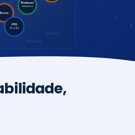
Mudanças
Climáticas
Riscos
IFRS
S1 e S2
EcoVadis
Processos
bilidade,