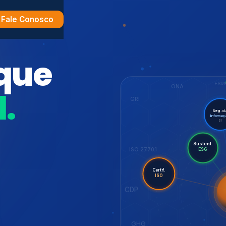
Fale Conosco
ade
ESR
ONA
GRI
Seg. da
Informação
SI
Sustent.
ESG
ISO 27701
m
Certif.
ISO
CDP
GHG