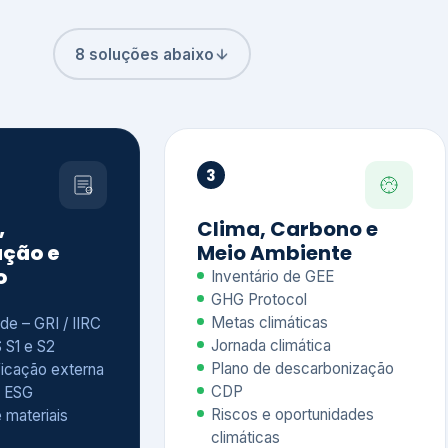
8 soluções abaixo
3
,
Clima, Carbono e
ção e
Meio Ambiente
o
Inventário de GEE
GHG Protocol
Metas climáticas
de – GRI / IIRC
Jornada climática
S S1 e S2
Plano de descarbonização
ficação externa
CDP
 ESG
Riscos e oportunidades
e materiais
climáticas