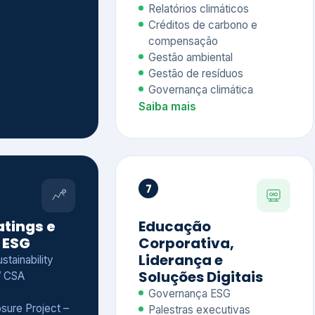
Relatórios climáticos
Créditos de carbono e
compensação
Gestão ambiental
Gestão de resíduos
Governança climática
Saiba mais
7
atings e
Educação
 ESG
Corporativa,
Liderança e
tainability
Soluções Digitais
/ CSA
Governança ESG
sure Project –
Palestras executivas