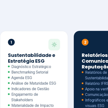
1
2
Sustentabilidade e
Relatórios
Estratégia ESG
Comunica
Reputaçã
Diagnóstico Estratégico
Benchmarking Setorial
Relatórios de
Agenda ESG
Sustentabilida
Análise de Maturidade ESG
Relatório IFR
Indicadores de Gestão
Apoio na veri
Engajamento de
Comunicação
Stakeholders
Infográficos 
Materialidade de Impacto
visuais ESG