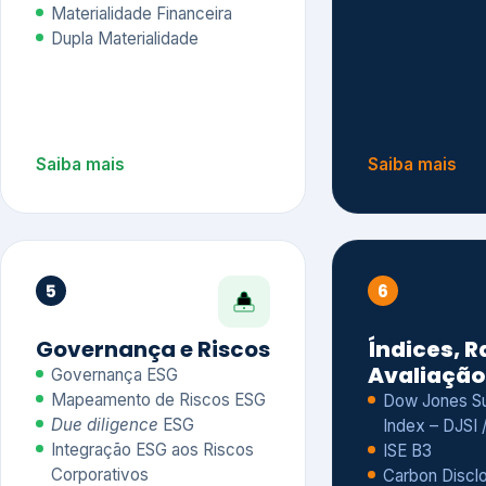
Materialidade Financeira
Dupla Materialidade
Saiba mais
Saiba mais
5
6
Governança e Riscos
Índices, R
Avaliação
Governança ESG
Mapeamento de Riscos ESG
Dow Jones Sus
Due diligence
ESG
Index – DJSI 
Integração ESG aos Riscos
ISE B3
Corporativos
Carbon Disclo