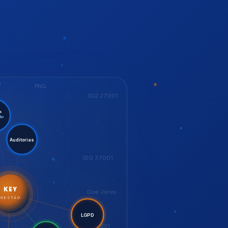
S
PNQ
ISO 27001
Auditorias
ISO 37001
KEY
Dow Jones
GESTÃO
ISO 14001
LGPD