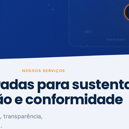
es
P e
SBTi
Stakeholders
NOSSOS SERVIÇOS
radas para sustenta
ão e conformidade
, transparência,
.