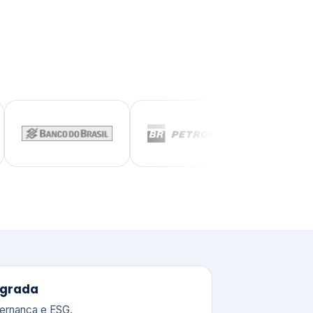
tegrada
vernança e ESG.