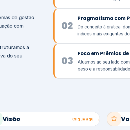
temas de gestão
Pragmatismo com P
02
tuação com
Do conceito à prática, d
índices mais exigentes d
struturamos a
Foco em Prêmios de 
iva do seu
03
Atuamos ao seu lado com
peso e a responsabilidade
Visão
Va
Clique aqui →