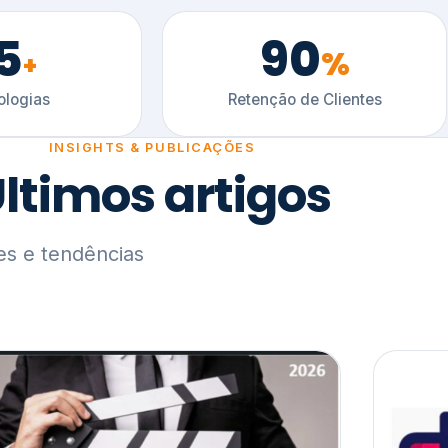
5
90
%
+
logias
Retenção de Clientes
INSIGHTS & PUBLICAÇÕES
ltimos artigos
es e tendências