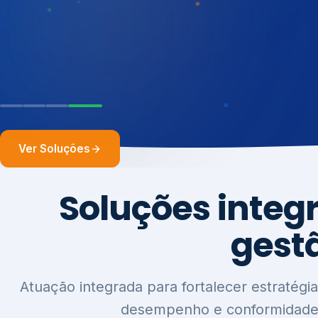
Da estratégia ao reporte — Agenda ESG, Índic
DJSI e ISE B3, Relatórios GRI / IIRC / IFRS, CD
SBTi.
Ver Soluções
Soluções integ
gest
Atuação integrada para fortalecer estratégia
desempenho e conformidade