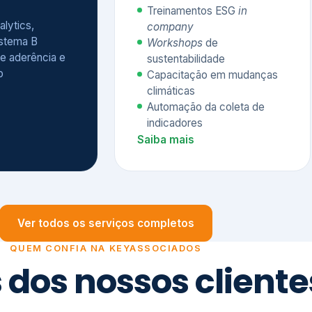
Treinamentos ESG
in
alytics,
company
istema B
Workshops
de
e aderência e
sustentabilidade
o
Capacitação em mudanças
climáticas
Automação da coleta de
indicadores
Saiba mais
Ver todos os serviços completos
QUEM CONFIA NA KEYASSOCIADOS
 dos nossos cliente