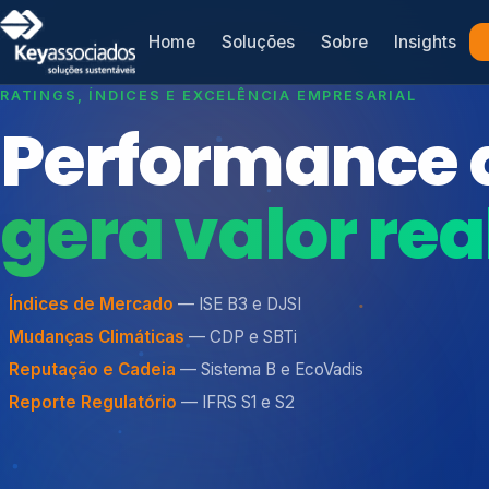
Home
Soluções
Sobre
Insights
ESG COM VISÃO DE NEGÓCIO
Sustentabilid
que
transforma
Índices de Mercado
estratégia e
Mudanças Climáticas
Reputação e Cadeia
VALOR.
Reporte Regulatório