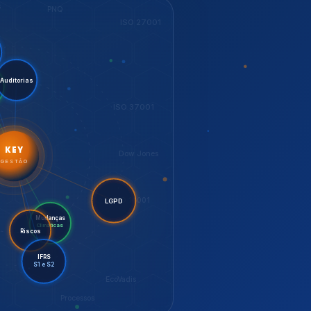
LGPD
Mudanças
Riscos
Climáticas
IFRS
S1 e S2
EcoVadis
Processos
bilidade,