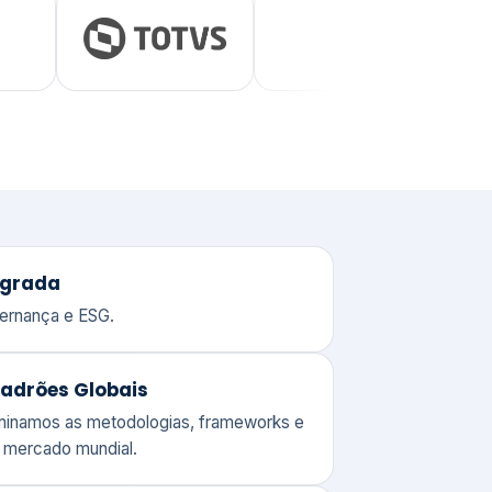
adrões Globais
ominamos as metodologias, frameworks e
o mercado mundial.
Valor e Perenidade
 o compromisso de quem entende o
 de gerir um patrimônio corporativo.
lores
Clique aqui →