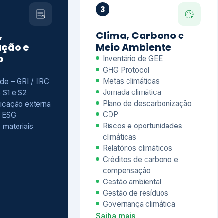
Relatórios climáticos
Créditos de carbono e
compensação
Gestão ambiental
Gestão de resíduos
Governança climática
Saiba mais
7
atings e
Educação
 ESG
Corporativa,
Liderança e
tainability
Soluções Digitais
/ CSA
Governança ESG
sure Project –
Palestras executivas