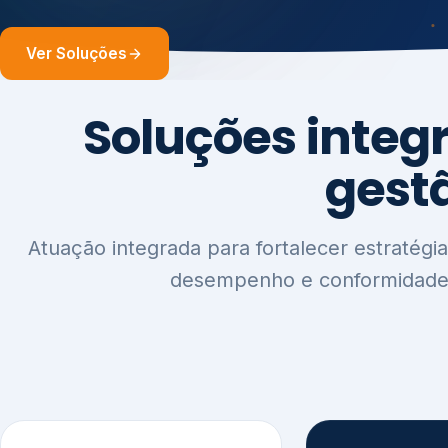
1
2
Sustentabilidade e
Relatórios
Estratégia ESG
Comunica
Reputaçã
Diagnóstico Estratégico
Benchmarking Setorial
Relatórios de
Agenda ESG
Sustentabilida
Análise de Maturidade ESG
Relatório IFR
Indicadores de Gestão
Apoio na veri
Engajamento de
Comunicação
Stakeholders
Infográficos 
Materialidade de Impacto
visuais ESG