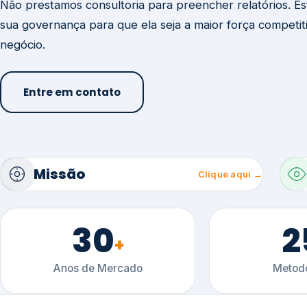
30
2
+
Anos de Mercado
Metodo
Ú
Conteúdo técnico sobre gestão, certificaçõ
setoriais.