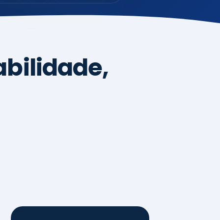
4
Sistemas de
Gestão,
Certificações e
Conformidade
ISO 9001, 14001 e 45001
ISO 20000, 22000, 41001 e
14064
Diagnóstico de aderência
normativa
Auditorias internas