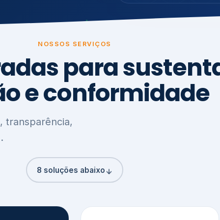
8 soluções abaixo
3
,
Clima, Carbono e
ção e
Meio Ambiente
o
Inventário de GEE
GHG Protocol
Metas climáticas
de – GRI / IIRC
Jornada climática
S S1 e S2
Plano de descarbonização
ficação externa
CDP
 ESG
Riscos e oportunidades
e materiais
climáticas