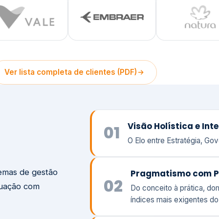
temas de gestão
Pragmatismo com P
02
tuação com
Do conceito à prática, d
índices mais exigentes d
struturamos a
Foco em Prêmios de 
iva do seu
03
Atuamos ao seu lado com
peso e a responsabilidade
Visão
Va
Clique aqui →