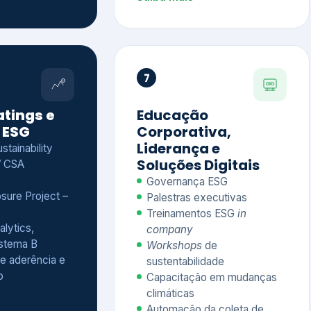
Treinamentos ESG
in
alytics,
company
istema B
Workshops
de
e aderência e
sustentabilidade
o
Capacitação em mudanças
climáticas
Automação da coleta de
indicadores
Saiba mais
Ver todos os serviços completos
QUEM CONFIA NA KEYASSOCIADOS
 dos nossos cliente