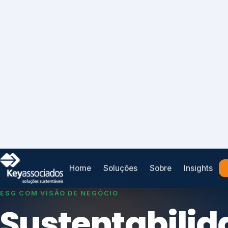
Home
Soluções
Sobre
Insights
SISTEMAS DE GESTÃO OTIMIZADOS E INTEGRADOS
Conformidad
que
protege seu
Índices de Mercado
negócio.
Mudanças Climáticas
Reputação e Cadeia
Reporte Regulatório
Consultoria, auditoria e treinamentos em ISO 2