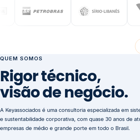
visão de negócio.
A Keyassociados é uma consultoria especializada em sis
e sustentabilidade corporativa, com quase 30 anos de a
empresas de médio e grande porte em todo o Brasil.
Não prestamos consultoria para preencher relatórios. E
sua governança para que ela seja a maior força competit
negócio.
Entre em contato
Missão
Clique aqui →