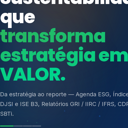
ISO 27701, ISO 42001, ISO 37001, ISO 9001, IS
14001, ISO 45001, ONA e PNQ — Gestão de re
sólidos (PGRS/PMGRS).
Ver Soluções
Soluções integ
gest
Atuação integrada para fortalecer estratégia
desempenho e conformidade