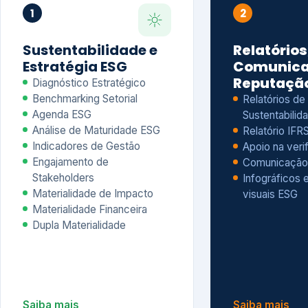
Materialidade Financeira
Dupla Materialidade
Saiba mais
Saiba mais
5
6
Governança e Riscos
Índices, R
Avaliação
Governança ESG
Mapeamento de Riscos ESG
Dow Jones Sus
Due diligence
ESG
Index – DJSI 
Integração ESG aos Riscos
ISE B3
Corporativos
Carbon Disclo