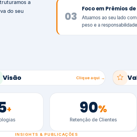
5
90
%
+
logias
Retenção de Clientes
INSIGHTS & PUBLICAÇÕES
ltimos artigos
es e tendências