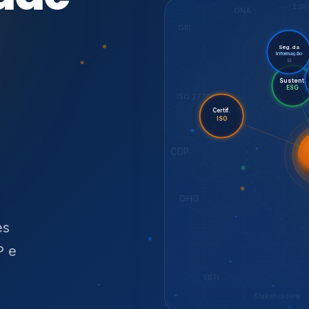
O
síduos
SBTi
Stakeholders
NOSSOS SERVIÇOS
radas para sustenta
ão e conformidade
, transparência,
.