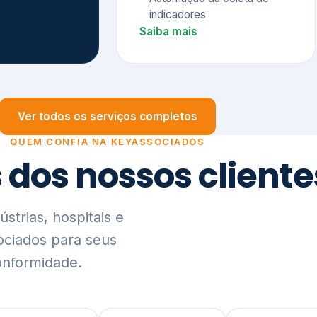
trias, hospitais e
ociados para seus
onformidade.
Ver lista completa de clientes (PDF)
Visão Holística e In
01
O Elo entre Estratégia, Go