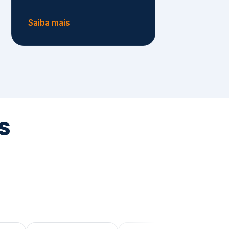
tegrada
vernança e ESG.