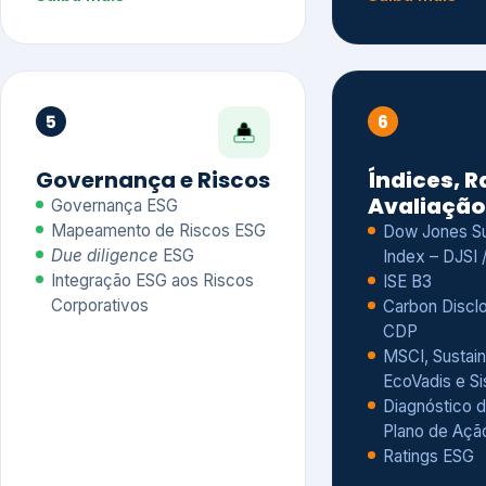
CDP
MSCI, Sustain
EcoVadis e S
Diagnóstico d
Plano de Açã
Ratings ESG
Saiba mais
Saiba mais
Alguns