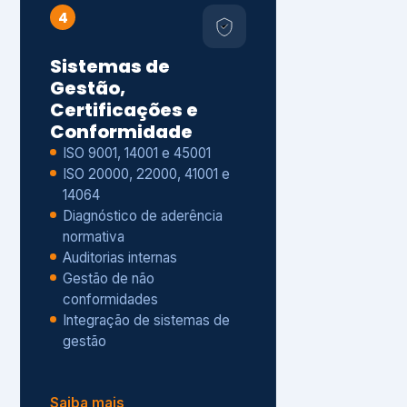
Gestão de não
conformidades
Integração de sistemas de
gestão
Saiba mais
8
Privacidade e
Proteção de Dados
Diagnóstico de adequação à
LGPD
ISO 27001 – Segurança da
Informação