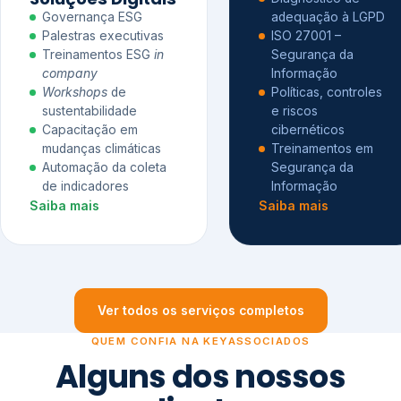
Governança ESG
adequação à LGPD
Palestras executivas
ISO 27001 –
Treinamentos ESG
in
Segurança da
company
Informação
Workshops
de
Políticas, controles
sustentabilidade
e riscos
Capacitação em
cibernéticos
mudanças climáticas
Treinamentos em
Automação da coleta
Segurança da
de indicadores
Informação
Saiba mais
Saiba mais
Ver todos os serviços completos
QUEM CONFIA NA KEYASSOCIADOS
Alguns dos nossos