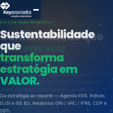
SISTEMAS DE GESTÃO OTIMIZADOS E INTEGRADOS
Conformidade que
protege seu
negócio.
Índices de Mercado
Mudanças Climáticas
Consultoria, auditoria e treinamentos em ISO 27001,
Reputação e Cadeia
ISO 27701, ISO 42001, ISO 37001, ISO 9001, ISO
Reporte Regulatório
14001, ISO 45001, ONA e PNQ — Gestão de
resíduos sólidos (PGRS/PMGRS).