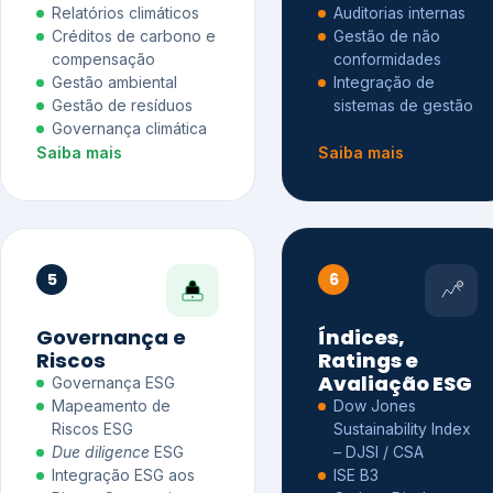
Relatórios climáticos
Auditorias internas
Créditos de carbono e
Gestão de não
compensação
conformidades
Gestão ambiental
Integração de
Gestão de resíduos
sistemas de gestão
Governança climática
Saiba mais
Saiba mais
5
6
Governança e
Índices,
Riscos
Ratings e
Avaliação ESG
Governança ESG
Mapeamento de
Dow Jones
Riscos ESG
Sustainability Index
Due diligence
ESG
– DJSI / CSA
Integração ESG aos
ISE B3