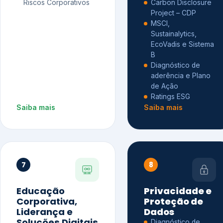
Riscos Corporativos
Carbon Disclosure
Project – CDP
MSCI,
Sustainalytics,
EcoVadis e Sistema
B
Diagnóstico de
aderência e Plano
de Ação
Ratings ESG
Saiba mais
Saiba mais
7
8
Educação
Privacidade e
Corporativa,
Proteção de
Liderança e
Dados
Soluções Digitais
Diagnóstico de