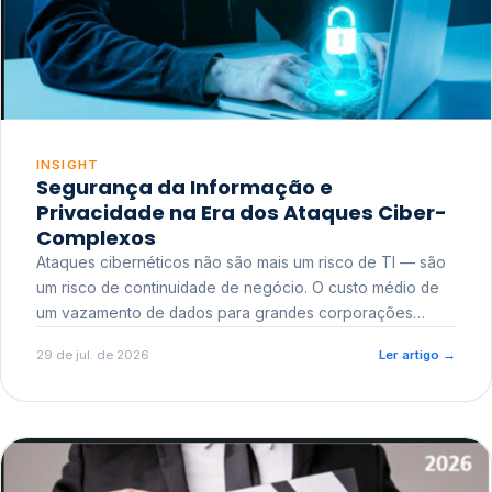
INSIGHT
Segurança da Informação e
Privacidade na Era dos Ataques Ciber-
Complexos
Ataques cibernéticos não são mais um risco de TI — são
um risco de continuidade de negócio. O custo médio de
um vazamento de dados para grandes corporações
ultrapassa a casa dos milhões, sem contar o dano
29 de jul. de 2026
Ler artigo
→
reputacional e o risco regulatório junto a órgãos como a
ANPD.