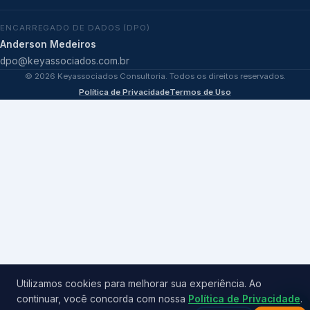
ENCARREGADO DE DADOS (DPO)
Anderson Medeiros
dpo@keyassociados.com.br
©
2026
Keyassociados Consultoria. Todos os direitos reservados.
Política de Privacidade
Termos de Uso
Utilizamos cookies para melhorar sua experiência. Ao
continuar, você concorda com nossa
Política de Privacidade
.