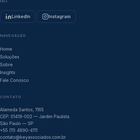
ISO.
LinkedIn
Instagram
NAVEGAÇÃO
Home
Soluções
Sobre
Insights
Fale Conosco
CONTATO
Alameda Santos, 1165
CEP: 01419-002 — Jardim Paulista
São Paulo — SP
+55 (11) 4890-4111
contato@keyassociados.com.br