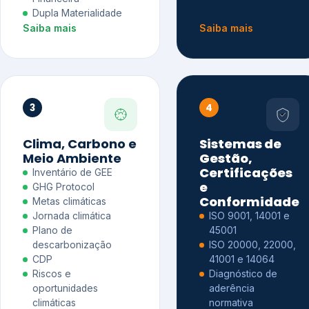
Dupla Materialidade
Saiba mais
Saiba mais
3
4
Clima, Carbono e
Sistemas de
Meio Ambiente
Gestão,
Certificações
Inventário de GEE
e
GHG Protocol
Conformidade
Metas climáticas
Jornada climática
ISO 9001, 14001 e
Plano de
45001
descarbonização
ISO 20000, 22000,
CDP
41001 e 14064
Riscos e
Diagnóstico de
oportunidades
aderência
climáticas
normativa