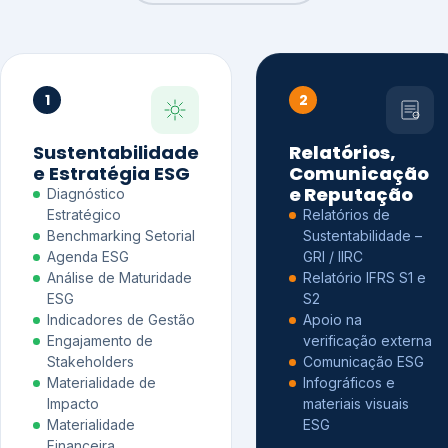
1
2
Sustentabilidade
Relatórios,
e Estratégia ESG
Comunicação
e Reputação
Diagnóstico
Estratégico
Relatórios de
Benchmarking Setorial
Sustentabilidade –
Agenda ESG
GRI / IIRC
Análise de Maturidade
Relatório IFRS S1 e
ESG
S2
Indicadores de Gestão
Apoio na
Engajamento de
verificação externa
Stakeholders
Comunicação ESG
Materialidade de
Infográficos e
Impacto
materiais visuais
Materialidade
ESG
Financeira