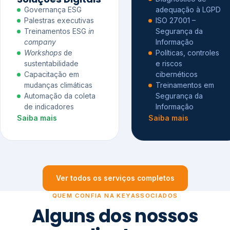
Governança ESG
adequação à LGPD
Palestras executivas
ISO 27001 –
Treinamentos ESG
in
Segurança da
company
Informação
Workshops
de
Políticas, controles
sustentabilidade
e riscos
Capacitação em
cibernéticos
mudanças climáticas
Treinamentos em
Automação da coleta
Segurança da
de indicadores
Informação
Saiba mais
Saiba mais
Ver todos os serviços completos
QUEM CONFIA NA KEYASSOCIADOS
Alguns dos nossos