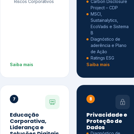
Riscos Corporativos
Carbon Disclosure
Project – CDP
MSCI,
Sustainalytics,
EcoVadis e Sistema
B
Diagnóstico de
aderência e Plano
de Ação
Ratings ESG
Saiba mais
Saiba mais
7
8
Educação
Privacidade e
Corporativa,
Proteção de
Liderança e
Dados
Soluções Digitais
Diagnóstico de