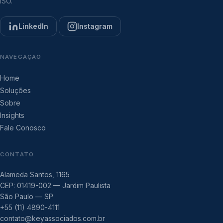
ISO.
LinkedIn
Instagram
NAVEGAÇÃO
Home
Soluções
Sobre
Insights
Fale Conosco
CONTATO
Alameda Santos, 1165
CEP: 01419-002 — Jardim Paulista
São Paulo — SP
+55 (11) 4890-4111
contato@keyassociados.com.br