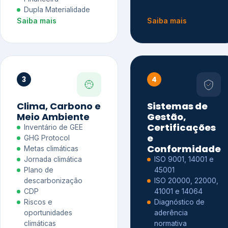
Dupla Materialidade
Saiba mais
Saiba mais
3
4
Clima, Carbono e
Sistemas de
Meio Ambiente
Gestão,
Certificações
Inventário de GEE
e
GHG Protocol
Conformidade
Metas climáticas
Jornada climática
ISO 9001, 14001 e
Plano de
45001
descarbonização
ISO 20000, 22000,
CDP
41001 e 14064
Riscos e
Diagnóstico de
oportunidades
aderência
climáticas
normativa