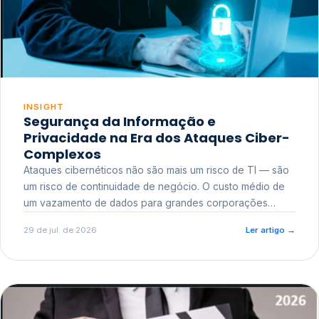
INSIGHT
Segurança da Informação e
Privacidade na Era dos Ataques Ciber-
Complexos
Ataques cibernéticos não são mais um risco de TI — são
um risco de continuidade de negócio. O custo médio de
um vazamento de dados para grandes corporações
ultrapassa a casa dos milhões, sem contar o dano
29 de jul. de 2026
Ler artigo
→
reputacional e o risco regulatório junto a órgãos como a
ANPD.