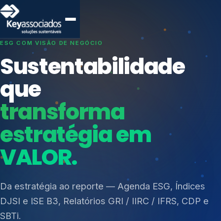
SISTEMAS DE GESTÃO OTIMIZADOS E INTEGRADOS
Conformidade que
protege seu
negócio.
Índices de Mercado
Mudanças Climáticas
Consultoria, auditoria e treinamentos em ISO 27001,
Reputação e Cadeia
ISO 27701, ISO 42001, ISO 37001, ISO 9001, ISO
Reporte Regulatório
14001, ISO 45001, ONA e PNQ — Gestão de
resíduos sólidos (PGRS/PMGRS).