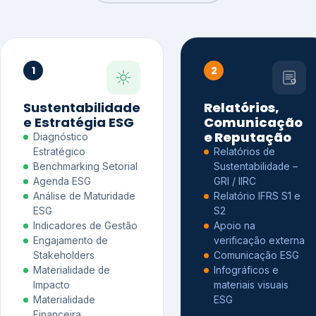
1
2
Sustentabilidade
Relatórios,
e Estratégia ESG
Comunicação
e Reputação
Diagnóstico
Estratégico
Relatórios de
Benchmarking Setorial
Sustentabilidade –
Agenda ESG
GRI / IIRC
Análise de Maturidade
Relatório IFRS S1 e
ESG
S2
Indicadores de Gestão
Apoio na
Engajamento de
verificação externa
Stakeholders
Comunicação ESG
Materialidade de
Infográficos e
Impacto
materiais visuais
Materialidade
ESG
Financeira