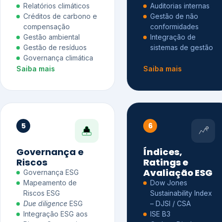
Relatórios climáticos
Auditorias internas
Créditos de carbono e
Gestão de não
compensação
conformidades
Gestão ambiental
Integração de
Gestão de resíduos
sistemas de gestão
Governança climática
Saiba mais
Saiba mais
5
6
Governança e
Índices,
Riscos
Ratings e
Avaliação ESG
Governança ESG
Mapeamento de
Dow Jones
Riscos ESG
Sustainability Index
Due diligence
ESG
– DJSI / CSA
Integração ESG aos
ISE B3