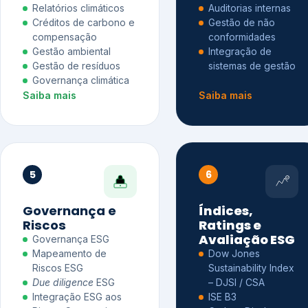
Relatórios climáticos
Auditorias internas
Créditos de carbono e
Gestão de não
compensação
conformidades
Gestão ambiental
Integração de
Gestão de resíduos
sistemas de gestão
Governança climática
Saiba mais
Saiba mais
5
6
Governança e
Índices,
Riscos
Ratings e
Avaliação ESG
Governança ESG
Mapeamento de
Dow Jones
Riscos ESG
Sustainability Index
Due diligence
ESG
– DJSI / CSA
Integração ESG aos
ISE B3