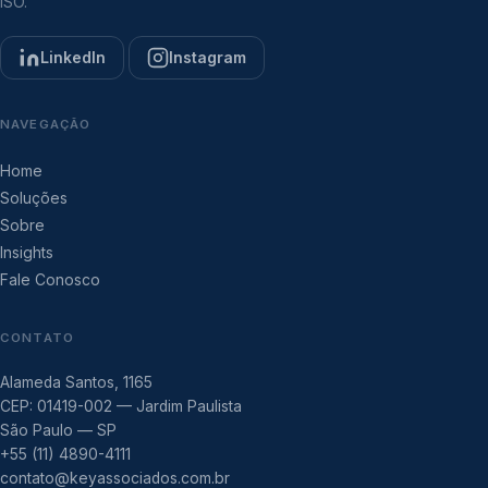
ISO.
LinkedIn
Instagram
NAVEGAÇÃO
Home
Soluções
Sobre
Insights
Fale Conosco
CONTATO
Alameda Santos, 1165
CEP: 01419-002 — Jardim Paulista
São Paulo — SP
+55 (11) 4890-4111
contato@keyassociados.com.br