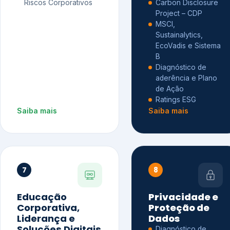
Riscos Corporativos
Carbon Disclosure
Project – CDP
MSCI,
Sustainalytics,
EcoVadis e Sistema
B
Diagnóstico de
aderência e Plano
de Ação
Ratings ESG
Saiba mais
Saiba mais
7
8
Educação
Privacidade e
Corporativa,
Proteção de
Liderança e
Dados
Soluções Digitais
Diagnóstico de