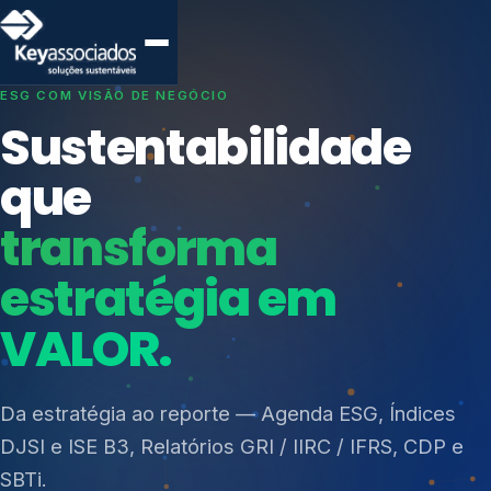
SISTEMAS DE GESTÃO OTIMIZADOS E INTEGRADOS
Conformidade que
protege seu
negócio.
Índices de Mercado
Mudanças Climáticas
Consultoria, auditoria e treinamentos em ISO 27001,
Reputação e Cadeia
ISO 27701, ISO 42001, ISO 37001, ISO 9001, ISO
Reporte Regulatório
14001, ISO 45001, ONA e PNQ — Gestão de
resíduos sólidos (PGRS/PMGRS).