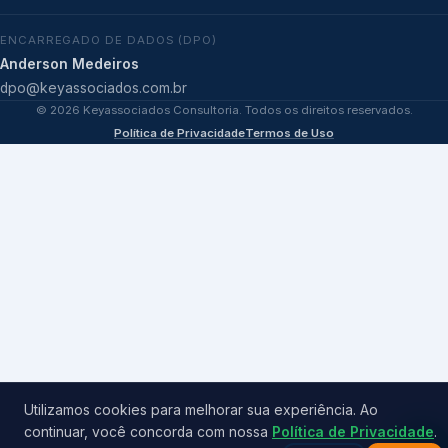
ENCARREGADO DE DADOS (DPO)
Anderson Medeiros
dpo@keyassociados.com.br
©
2026
Keyassociados Consultoria. Todos os direitos reservados.
Política de Privacidade
Termos de Uso
Utilizamos cookies para melhorar sua experiência. Ao
continuar, você concorda com nossa
Política de Privacidade
.