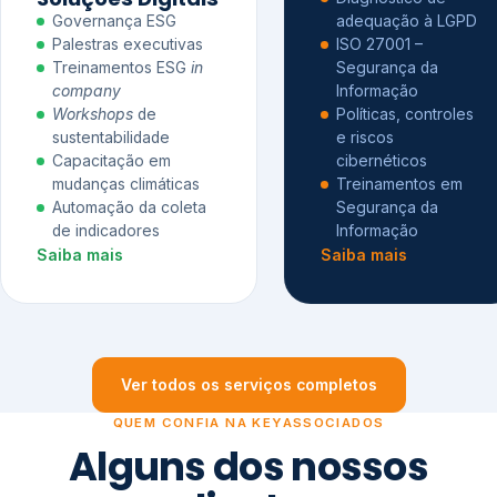
Governança ESG
adequação à LGPD
Palestras executivas
ISO 27001 –
Treinamentos ESG
in
Segurança da
company
Informação
Workshops
de
Políticas, controles
sustentabilidade
e riscos
Capacitação em
cibernéticos
mudanças climáticas
Treinamentos em
Automação da coleta
Segurança da
de indicadores
Informação
Saiba mais
Saiba mais
Ver todos os serviços completos
QUEM CONFIA NA KEYASSOCIADOS
Alguns dos nossos