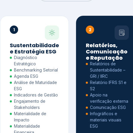
1
2
Sustentabilidade
Relatórios,
e Estratégia ESG
Comunicação
e Reputação
Diagnóstico
Estratégico
Relatórios de
Benchmarking Setorial
Sustentabilidade –
Agenda ESG
GRI / IIRC
Análise de Maturidade
Relatório IFRS S1 e
ESG
S2
Indicadores de Gestão
Apoio na
Engajamento de
verificação externa
Stakeholders
Comunicação ESG
Materialidade de
Infográficos e
Impacto
materiais visuais
Materialidade
ESG
Financeira