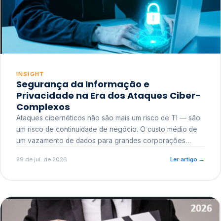
INSIGHT
Segurança da Informação e
Privacidade na Era dos Ataques Ciber-
Complexos
Ataques cibernéticos não são mais um risco de TI — são
um risco de continuidade de negócio. O custo médio de
um vazamento de dados para grandes corporações
ultrapassa a casa dos milhões, sem contar o dano
29 de jul. de 2026
Ler artigo
→
reputacional e o risco regulatório junto a órgãos como a
ANPD.