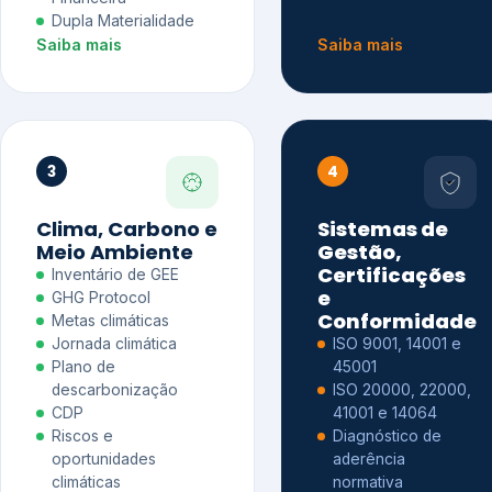
Dupla Materialidade
Saiba mais
Saiba mais
3
4
Clima, Carbono e
Sistemas de
Meio Ambiente
Gestão,
Certificações
Inventário de GEE
e
GHG Protocol
Conformidade
Metas climáticas
Jornada climática
ISO 9001, 14001 e
Plano de
45001
descarbonização
ISO 20000, 22000,
CDP
41001 e 14064
Riscos e
Diagnóstico de
oportunidades
aderência
climáticas
normativa