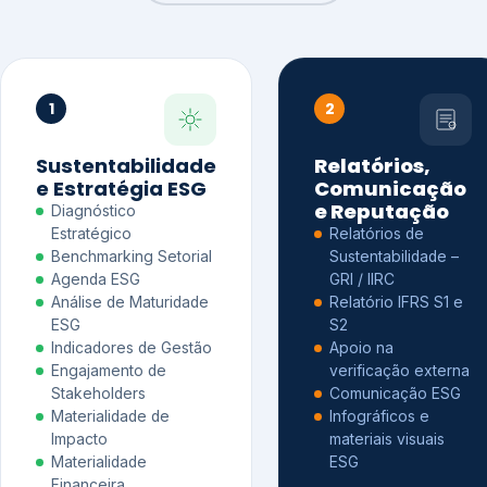
1
2
Sustentabilidade
Relatórios,
e Estratégia ESG
Comunicação
e Reputação
Diagnóstico
Estratégico
Relatórios de
Benchmarking Setorial
Sustentabilidade –
Agenda ESG
GRI / IIRC
Análise de Maturidade
Relatório IFRS S1 e
ESG
S2
Indicadores de Gestão
Apoio na
Engajamento de
verificação externa
Stakeholders
Comunicação ESG
Materialidade de
Infográficos e
Impacto
materiais visuais
Materialidade
ESG
Financeira