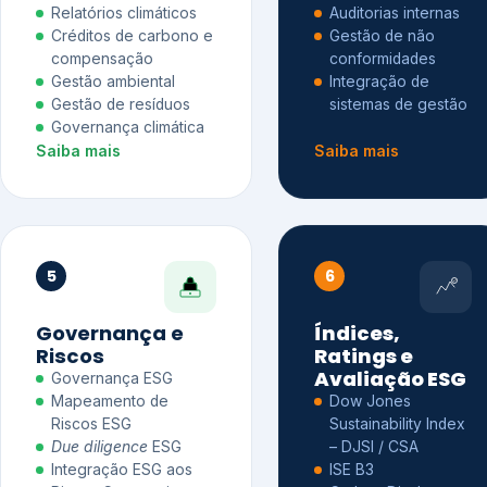
Relatórios climáticos
Auditorias internas
Créditos de carbono e
Gestão de não
compensação
conformidades
Gestão ambiental
Integração de
Gestão de resíduos
sistemas de gestão
Governança climática
Saiba mais
Saiba mais
5
6
Governança e
Índices,
Riscos
Ratings e
Avaliação ESG
Governança ESG
Mapeamento de
Dow Jones
Riscos ESG
Sustainability Index
Due diligence
ESG
– DJSI / CSA
Integração ESG aos
ISE B3