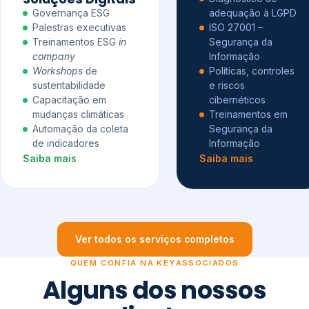
Governança ESG
adequação à LGPD
Palestras executivas
ISO 27001 –
Treinamentos ESG
in
Segurança da
company
Informação
Workshops
de
Políticas, controles
sustentabilidade
e riscos
Capacitação em
cibernéticos
mudanças climáticas
Treinamentos em
Automação da coleta
Segurança da
de indicadores
Informação
Saiba mais
Saiba mais
Ver todos os serviços completos
QUEM CONFIA NA KEYASSOCIADOS
Alguns dos nossos