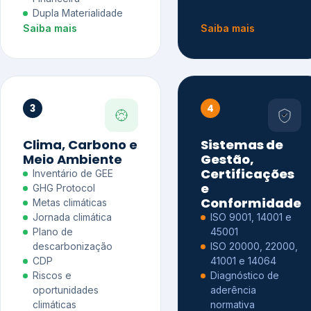
Dupla Materialidade
Saiba mais
Saiba mais
3
4
Clima, Carbono e
Sistemas de
Meio Ambiente
Gestão,
Certificações
Inventário de GEE
e
GHG Protocol
Conformidade
Metas climáticas
Jornada climática
ISO 9001, 14001 e
Plano de
45001
descarbonização
ISO 20000, 22000,
CDP
41001 e 14064
Riscos e
Diagnóstico de
oportunidades
aderência
climáticas
normativa