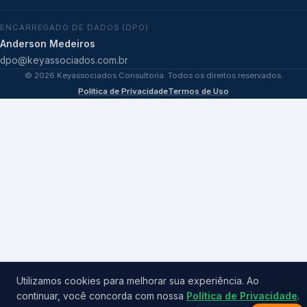
ENCARREGADO DE DADOS (DPO)
Anderson Medeiros
dpo@keyassociados.com.br
©
2026
Keyassociados Consultoria. Todos os direitos reservados.
Política de Privacidade
Termos de Uso
Utilizamos cookies para melhorar sua experiência. Ao
continuar, você concorda com nossa
Política de Privacidade
.