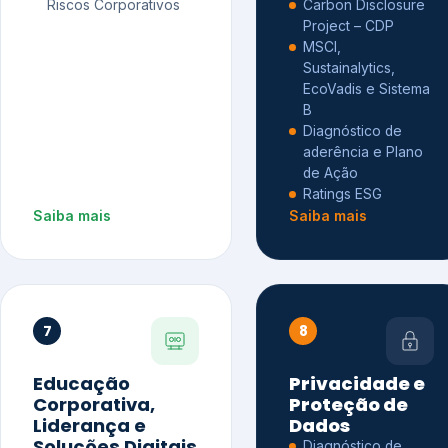
Riscos Corporativos
Carbon Disclosure
Project – CDP
MSCI,
Sustainalytics,
EcoVadis e Sistema
B
Diagnóstico de
aderência e Plano
de Ação
Ratings ESG
Saiba mais
Saiba mais
7
8
Educação
Privacidade e
Corporativa,
Proteção de
Liderança e
Dados
Soluções Digitais
Diagnóstico de