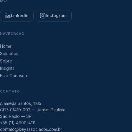
ISO.
LinkedIn
Instagram
NAVEGAÇÃO
Home
Soluções
Sobre
Insights
Fale Conosco
CONTATO
Alameda Santos, 1165
CEP: 01419-002 — Jardim Paulista
São Paulo — SP
+55 (11) 4890-4111
contato@keyassociados.com.br