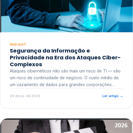
INSIGHT
Segurança da Informação e
Privacidade na Era dos Ataques Ciber-
Complexos
Ataques cibernéticos não são mais um risco de TI — são
um risco de continuidade de negócio. O custo médio de
um vazamento de dados para grandes corporações
ultrapassa a casa dos milhões, sem contar o dano
29 de jul. de 2026
Ler artigo
→
reputacional e o risco regulatório junto a órgãos como a
ANPD.