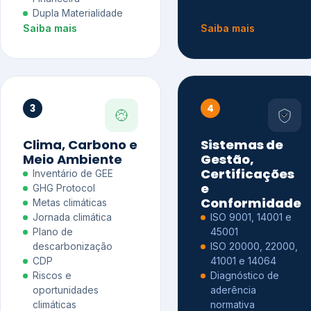
Dupla Materialidade
Saiba mais
Saiba mais
3
4
Clima, Carbono e
Sistemas de
Meio Ambiente
Gestão,
Certificações
Inventário de GEE
e
GHG Protocol
Conformidade
Metas climáticas
Jornada climática
ISO 9001, 14001 e
Plano de
45001
descarbonização
ISO 20000, 22000,
CDP
41001 e 14064
Riscos e
Diagnóstico de
oportunidades
aderência
climáticas
normativa