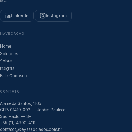
ISO.
LinkedIn
Instagram
NAVEGAÇÃO
Home
Soluções
Sobre
Insights
Fale Conosco
CONTATO
Alameda Santos, 1165
CEP: 01419-002 — Jardim Paulista
São Paulo — SP
+55 (11) 4890-4111
contato@keyassociados.com.br