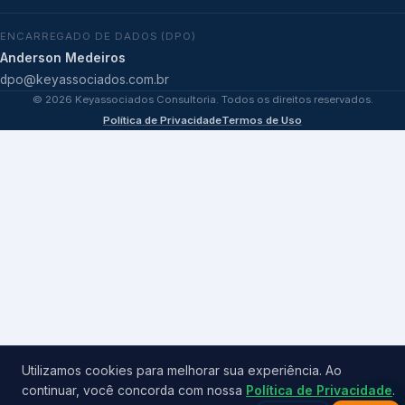
ENCARREGADO DE DADOS (DPO)
Anderson Medeiros
dpo@keyassociados.com.br
©
2026
Keyassociados Consultoria. Todos os direitos reservados.
Política de Privacidade
Termos de Uso
Utilizamos cookies para melhorar sua experiência. Ao
continuar, você concorda com nossa
Política de Privacidade
.