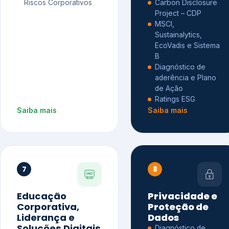
Riscos Corporativos
Carbon Disclosure
Project – CDP
MSCI,
Sustainalytics,
EcoVadis e Sistema
B
Diagnóstico de
aderência e Plano
de Ação
Ratings ESG
Saiba mais
Saiba mais
7
8
Educação
Privacidade e
Corporativa,
Proteção de
Liderança e
Dados
Soluções Digitais
Diagnóstico de