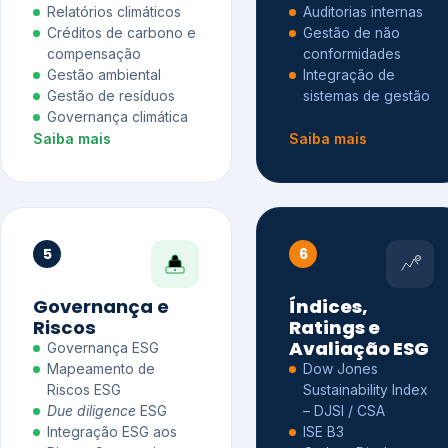
Relatórios climáticos
Auditorias internas
Créditos de carbono e
Gestão de não
compensação
conformidades
Gestão ambiental
Integração de
Gestão de resíduos
sistemas de gestão
Governança climática
Saiba mais
Saiba mais
5
6
Governança e
Índices,
Riscos
Ratings e
Avaliação ESG
Governança ESG
Mapeamento de
Dow Jones
Riscos ESG
Sustainability Index
Due diligence
ESG
– DJSI / CSA
Integração ESG aos
ISE B3