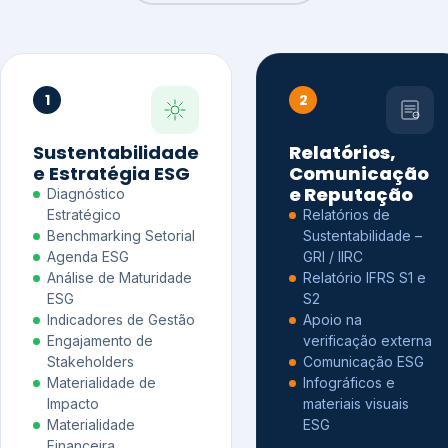
1
2
Sustentabilidade
Relatórios,
e Estratégia ESG
Comunicação
e Reputação
Diagnóstico
Estratégico
Relatórios de
Benchmarking Setorial
Sustentabilidade –
Agenda ESG
GRI / IIRC
Análise de Maturidade
Relatório IFRS S1 e
ESG
S2
Indicadores de Gestão
Apoio na
Engajamento de
verificação externa
Stakeholders
Comunicação ESG
Materialidade de
Infográficos e
Impacto
materiais visuais
Materialidade
ESG
Financeira