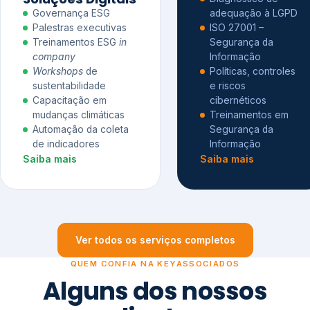
Governança ESG
adequação à LGPD
Palestras executivas
ISO 27001 –
Treinamentos ESG
in
Segurança da
company
Informação
Workshops
de
Políticas, controles
sustentabilidade
e riscos
Capacitação em
cibernéticos
mudanças climáticas
Treinamentos em
Automação da coleta
Segurança da
de indicadores
Informação
Saiba mais
Saiba mais
Ver todos os serviços completos
QUEM CONFIA NA KEYASSOCIADOS
Alguns dos nossos