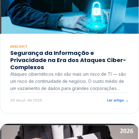
INSIGHT
Segurança da Informação e
Privacidade na Era dos Ataques Ciber-
Complexos
Ataques cibernéticos não são mais um risco de TI — são
um risco de continuidade de negócio. O custo médio de
um vazamento de dados para grandes corporações
ultrapassa a casa dos milhões, sem contar o dano
29 de jul. de 2026
Ler artigo
→
reputacional e o risco regulatório junto a órgãos como a
ANPD.