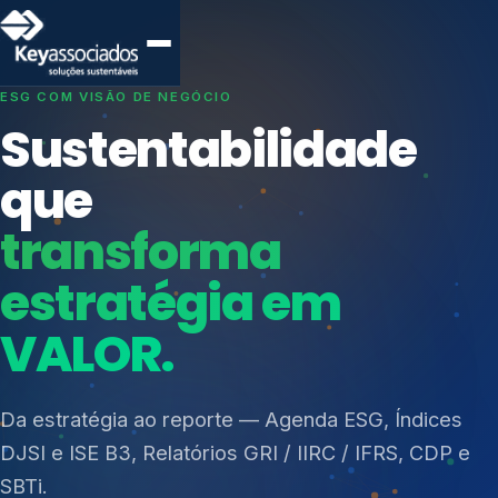
SISTEMAS DE GESTÃO OTIMIZADOS E INTEGRADOS
Conformidade que
protege seu
negócio.
Índices de Mercado
Mudanças Climáticas
Consultoria, auditoria e treinamentos em ISO 27001,
Reputação e Cadeia
ISO 27701, ISO 42001, ISO 37001, ISO 9001, ISO
Reporte Regulatório
14001, ISO 45001, ONA e PNQ — Gestão de
resíduos sólidos (PGRS/PMGRS).