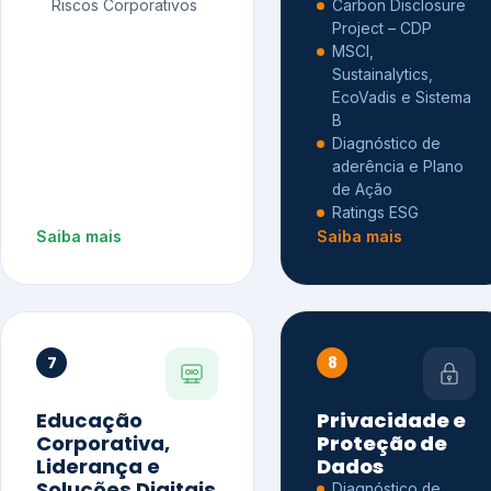
Riscos Corporativos
Carbon Disclosure
Project – CDP
MSCI,
Sustainalytics,
EcoVadis e Sistema
B
Diagnóstico de
aderência e Plano
de Ação
Ratings ESG
Saiba mais
Saiba mais
7
8
Educação
Privacidade e
Corporativa,
Proteção de
Liderança e
Dados
Soluções Digitais
Diagnóstico de