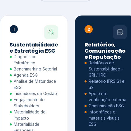
1
2
Sustentabilidade
Relatórios,
e Estratégia ESG
Comunicação
e Reputação
Diagnóstico
Estratégico
Relatórios de
Benchmarking Setorial
Sustentabilidade –
Agenda ESG
GRI / IIRC
Análise de Maturidade
Relatório IFRS S1 e
ESG
S2
Indicadores de Gestão
Apoio na
Engajamento de
verificação externa
Stakeholders
Comunicação ESG
Materialidade de
Infográficos e
Impacto
materiais visuais
Materialidade
ESG
Financeira