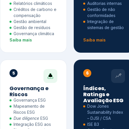
Relatórios climáticos
Auditorias internas
Créditos de carbono e
Gestão de não
compensação
conformidades
Gestão ambiental
Integração de
Gestão de resíduos
sistemas de gestão
Governança climática
Saiba mais
Saiba mais
5
6
Governança e
Índices,
Riscos
Ratings e
Avaliação ESG
Governança ESG
Mapeamento de
Dow Jones
Riscos ESG
Sustainability Index
Due diligence
ESG
– DJSI / CSA
Integração ESG aos
ISE B3