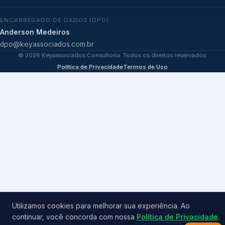
ENCARREGADO DE DADOS (DPO)
Anderson Medeiros
dpo@keyassociados.com.br
©
2026
Keyassociados Consultoria. Todos os direitos reservados.
Política de Privacidade
Termos de Uso
Utilizamos cookies para melhorar sua experiência. Ao
continuar, você concorda com nossa
Política de Privacidade
.