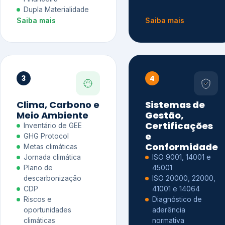
Dupla Materialidade
Saiba mais
Saiba mais
3
4
Clima, Carbono e
Sistemas de
Meio Ambiente
Gestão,
Certificações
Inventário de GEE
e
GHG Protocol
Conformidade
Metas climáticas
Jornada climática
ISO 9001, 14001 e
Plano de
45001
descarbonização
ISO 20000, 22000,
CDP
41001 e 14064
Riscos e
Diagnóstico de
oportunidades
aderência
climáticas
normativa