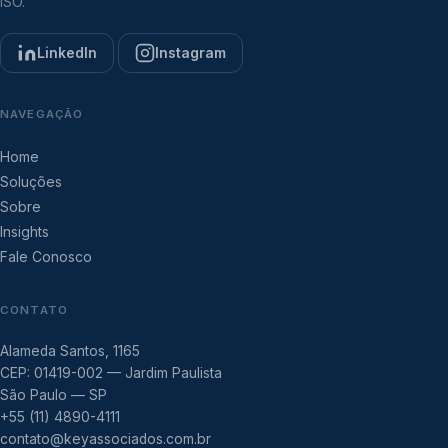
ISO.
LinkedIn
Instagram
NAVEGAÇÃO
Home
Soluções
Sobre
Insights
Fale Conosco
CONTATO
Alameda Santos, 1165
CEP: 01419-002 — Jardim Paulista
São Paulo — SP
+55 (11) 4890-4111
contato@keyassociados.com.br