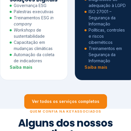
Governança ESG
adequação à LGPD
Palestras executivas
ISO 27001 –
Treinamentos ESG
in
Segurança da
company
Informação
Workshops
de
Políticas, controles
sustentabilidade
e riscos
Capacitação em
cibernéticos
mudanças climáticas
Treinamentos em
Automação da coleta
Segurança da
de indicadores
Informação
Saiba mais
Saiba mais
Ver todos os serviços completos
QUEM CONFIA NA KEYASSOCIADOS
Alguns dos nossos