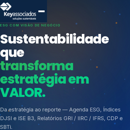
SISTEMAS DE GESTÃO OTIMIZADOS E INTEGRADOS
Conformidade que
protege seu
negócio.
Índices de Mercado
Mudanças Climáticas
Consultoria, auditoria e treinamentos em ISO 27001,
Reputação e Cadeia
ISO 27701, ISO 42001, ISO 37001, ISO 9001, ISO
Reporte Regulatório
14001, ISO 45001, ONA e PNQ — Gestão de
resíduos sólidos (PGRS/PMGRS).