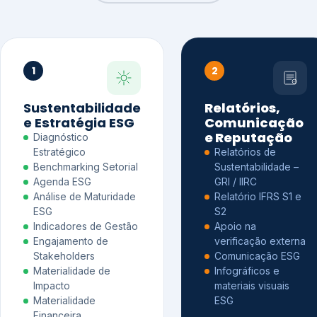
1
2
Sustentabilidade
Relatórios,
e Estratégia ESG
Comunicação
e Reputação
Diagnóstico
Estratégico
Relatórios de
Benchmarking Setorial
Sustentabilidade –
Agenda ESG
GRI / IIRC
Análise de Maturidade
Relatório IFRS S1 e
ESG
S2
Indicadores de Gestão
Apoio na
Engajamento de
verificação externa
Stakeholders
Comunicação ESG
Materialidade de
Infográficos e
Impacto
materiais visuais
Materialidade
ESG
Financeira