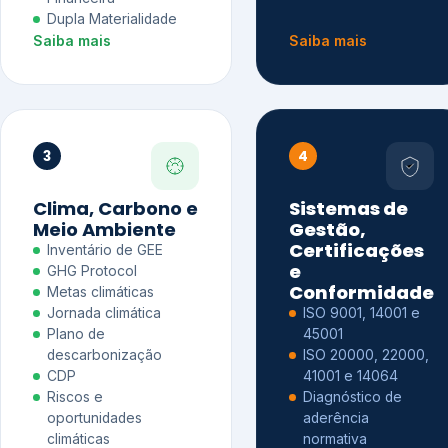
Dupla Materialidade
Saiba mais
Saiba mais
3
4
Clima, Carbono e
Sistemas de
Meio Ambiente
Gestão,
Certificações
Inventário de GEE
e
GHG Protocol
Conformidade
Metas climáticas
Jornada climática
ISO 9001, 14001 e
Plano de
45001
descarbonização
ISO 20000, 22000,
CDP
41001 e 14064
Riscos e
Diagnóstico de
oportunidades
aderência
climáticas
normativa