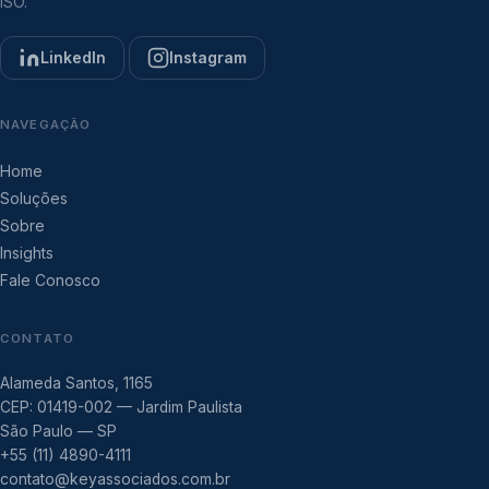
ISO.
LinkedIn
Instagram
NAVEGAÇÃO
Home
Soluções
Sobre
Insights
Fale Conosco
CONTATO
Alameda Santos, 1165
CEP: 01419-002 — Jardim Paulista
São Paulo — SP
+55 (11) 4890-4111
contato@keyassociados.com.br