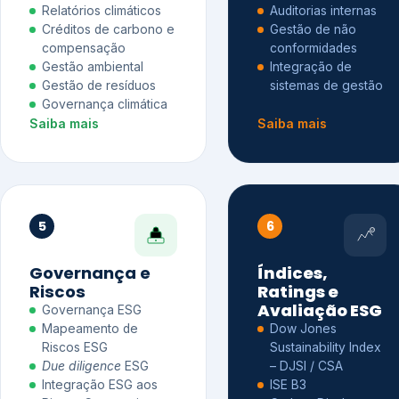
Relatórios climáticos
Auditorias internas
Créditos de carbono e
Gestão de não
compensação
conformidades
Gestão ambiental
Integração de
Gestão de resíduos
sistemas de gestão
Governança climática
Saiba mais
Saiba mais
5
6
Governança e
Índices,
Riscos
Ratings e
Avaliação ESG
Governança ESG
Mapeamento de
Dow Jones
Riscos ESG
Sustainability Index
Due diligence
ESG
– DJSI / CSA
Integração ESG aos
ISE B3