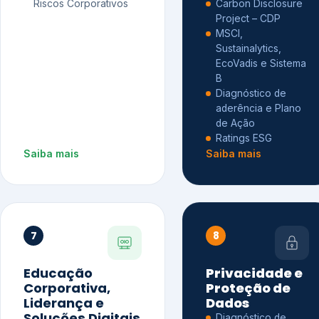
Riscos Corporativos
Carbon Disclosure
Project – CDP
MSCI,
Sustainalytics,
EcoVadis e Sistema
B
Diagnóstico de
aderência e Plano
de Ação
Ratings ESG
Saiba mais
Saiba mais
7
8
Educação
Privacidade e
Corporativa,
Proteção de
Liderança e
Dados
Soluções Digitais
Diagnóstico de