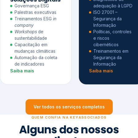
Governança ESG
adequação à LGPD
Palestras executivas
ISO 27001 –
Treinamentos ESG
in
Segurança da
company
Informação
Workshops
de
Políticas, controles
sustentabilidade
e riscos
Capacitação em
cibernéticos
mudanças climáticas
Treinamentos em
Automação da coleta
Segurança da
de indicadores
Informação
Saiba mais
Saiba mais
Ver todos os serviços completos
QUEM CONFIA NA KEYASSOCIADOS
Alguns dos nossos