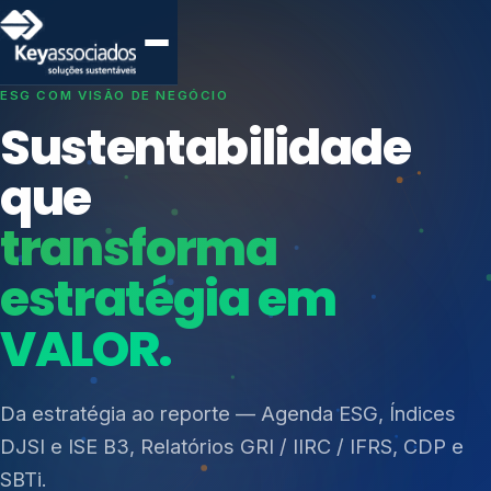
SISTEMAS DE GESTÃO OTIMIZADOS E INTEGRADOS
Conformidade que
protege seu
negócio.
Índices de Mercado
Mudanças Climáticas
Consultoria, auditoria e treinamentos em ISO 27001,
Reputação e Cadeia
ISO 27701, ISO 42001, ISO 37001, ISO 9001, ISO
Reporte Regulatório
14001, ISO 45001, ONA e PNQ — Gestão de
resíduos sólidos (PGRS/PMGRS).