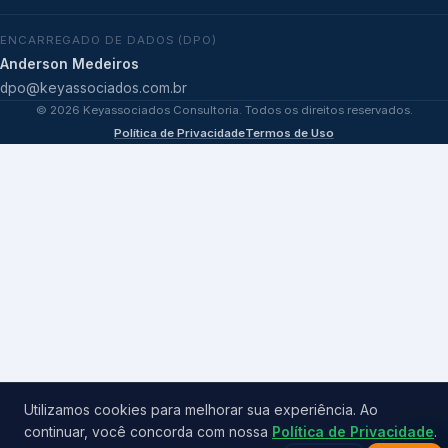
ENCARREGADO DE DADOS (DPO)
Anderson Medeiros
dpo@keyassociados.com.br
©
2026
Keyassociados Consultoria. Todos os direitos reservados.
Política de Privacidade
Termos de Uso
Utilizamos cookies para melhorar sua experiência. Ao
continuar, você concorda com nossa
Política de Privacidade
.