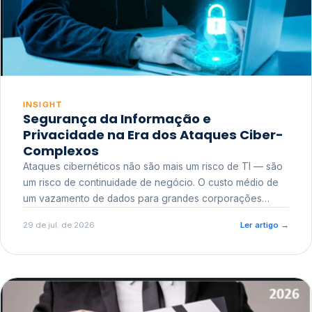
INSIGHT
Segurança da Informação e
Privacidade na Era dos Ataques Ciber-
Complexos
Ataques cibernéticos não são mais um risco de TI — são
um risco de continuidade de negócio. O custo médio de
um vazamento de dados para grandes corporações
ultrapassa a casa dos milhões, sem contar o dano
29 de jul. de 2026
Ler artigo
→
reputacional e o risco regulatório junto a órgãos como a
ANPD.