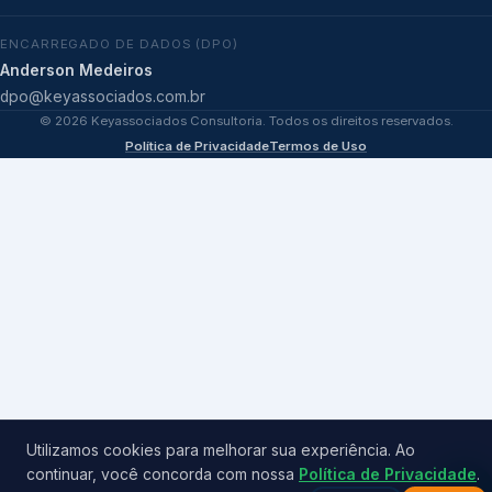
ENCARREGADO DE DADOS (DPO)
Anderson Medeiros
dpo@keyassociados.com.br
©
2026
Keyassociados Consultoria. Todos os direitos reservados.
Política de Privacidade
Termos de Uso
Utilizamos cookies para melhorar sua experiência. Ao
continuar, você concorda com nossa
Política de Privacidade
.