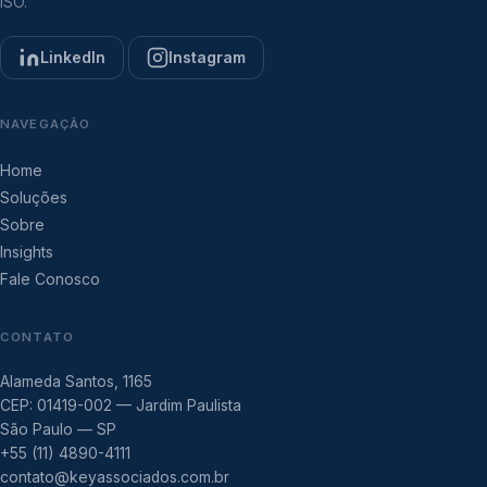
ISO.
LinkedIn
Instagram
NAVEGAÇÃO
Home
Soluções
Sobre
Insights
Fale Conosco
CONTATO
Alameda Santos, 1165
CEP: 01419-002 — Jardim Paulista
São Paulo — SP
+55 (11) 4890-4111
contato@keyassociados.com.br