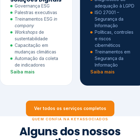
Governança ESG
adequação à LGPD
Palestras executivas
ISO 27001 –
Treinamentos ESG
in
Segurança da
company
Informação
Workshops
de
Políticas, controles
sustentabilidade
e riscos
Capacitação em
cibernéticos
mudanças climáticas
Treinamentos em
Automação da coleta
Segurança da
de indicadores
Informação
Saiba mais
Saiba mais
Ver todos os serviços completos
QUEM CONFIA NA KEYASSOCIADOS
Alguns dos nossos