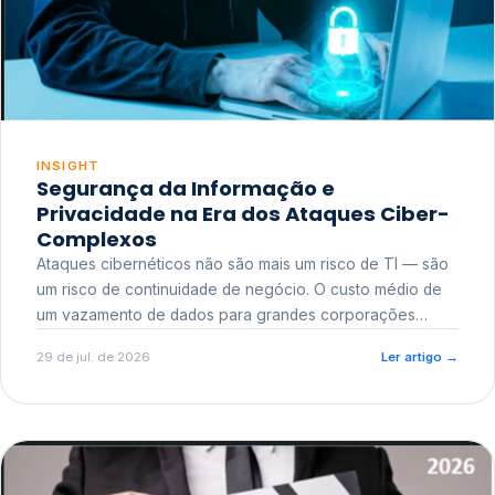
INSIGHT
Segurança da Informação e
Privacidade na Era dos Ataques Ciber-
Complexos
Ataques cibernéticos não são mais um risco de TI — são
um risco de continuidade de negócio. O custo médio de
um vazamento de dados para grandes corporações
ultrapassa a casa dos milhões, sem contar o dano
29 de jul. de 2026
Ler artigo
→
reputacional e o risco regulatório junto a órgãos como a
ANPD.