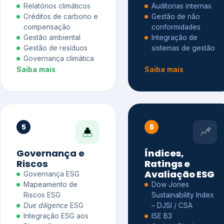
Relatórios climáticos
Auditorias internas
Créditos de carbono e
Gestão de não
compensação
conformidades
Gestão ambiental
Integração de
Gestão de resíduos
sistemas de gestão
Governança climática
Saiba mais
Saiba mais
5
6
Governança e
Índices,
Riscos
Ratings e
Avaliação ESG
Governança ESG
Mapeamento de
Dow Jones
Riscos ESG
Sustainability Index
Due diligence
ESG
– DJSI / CSA
Integração ESG aos
ISE B3