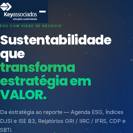
SISTEMAS DE GESTÃO OTIMIZADOS E INTEGRADOS
Conformidade que
protege seu
negócio.
Índices de Mercado
Mudanças Climáticas
Consultoria, auditoria e treinamentos em ISO 27001,
Reputação e Cadeia
ISO 27701, ISO 42001, ISO 37001, ISO 9001, ISO
Reporte Regulatório
14001, ISO 45001, ONA e PNQ — Gestão de
resíduos sólidos (PGRS/PMGRS).