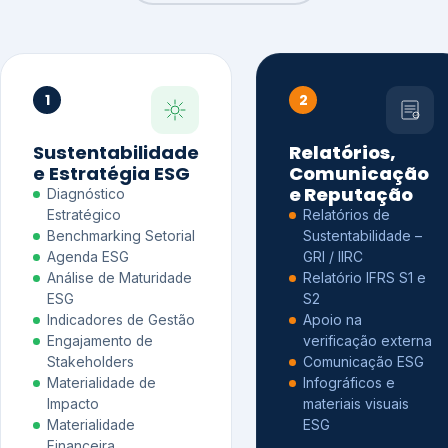
1
2
Sustentabilidade
Relatórios,
e Estratégia ESG
Comunicação
e Reputação
Diagnóstico
Estratégico
Relatórios de
Benchmarking Setorial
Sustentabilidade –
Agenda ESG
GRI / IIRC
Análise de Maturidade
Relatório IFRS S1 e
ESG
S2
Indicadores de Gestão
Apoio na
Engajamento de
verificação externa
Stakeholders
Comunicação ESG
Materialidade de
Infográficos e
Impacto
materiais visuais
Materialidade
ESG
Financeira