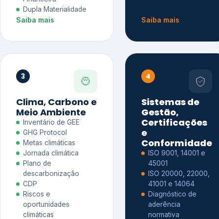
Dupla Materialidade
Saiba mais
Saiba mais
3
4
Clima, Carbono e
Sistemas de
Meio Ambiente
Gestão,
Certificações
Inventário de GEE
e
GHG Protocol
Conformidade
Metas climáticas
Jornada climática
ISO 9001, 14001 e
Plano de
45001
descarbonização
ISO 20000, 22000,
CDP
41001 e 14064
Riscos e
Diagnóstico de
oportunidades
aderência
climáticas
normativa