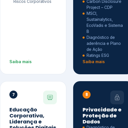
Riscos Corporativos
Carbon Disclosure
Project – CDP
MSCI,
Sustainalytics,
EcoVadis e Sistema
B
Diagnóstico de
aderência e Plano
de Ação
Ratings ESG
Saiba mais
Saiba mais
7
8
Educação
Privacidade e
Corporativa,
Proteção de
Liderança e
Dados
Soluções Digitais
Diagnóstico de