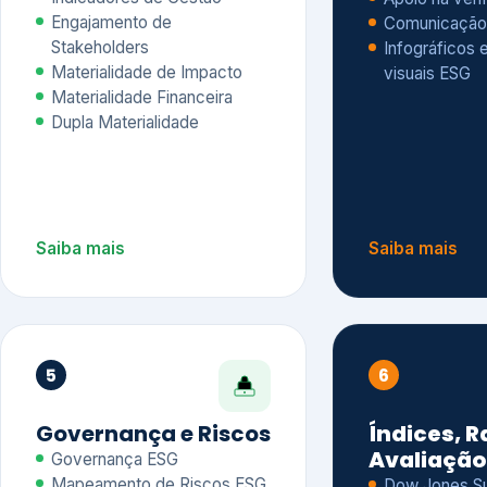
Materialidade Financeira
Dupla Materialidade
Saiba mais
Saiba mais
5
6
Governança e Riscos
Índices, R
Avaliação
Governança ESG
Mapeamento de Riscos ESG
Dow Jones Sus
Due diligence
ESG
Index – DJSI 
Integração ESG aos Riscos
ISE B3
Corporativos
Carbon Disclo