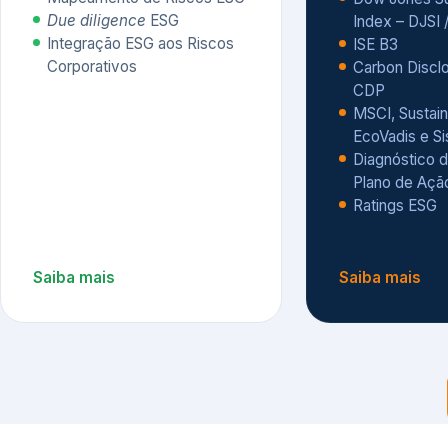
CDP
MSCI, Sustain
EcoVadis e S
Diagnóstico d
Plano de Açã
Ratings ESG
Saiba mais
Saiba mais
Alguns