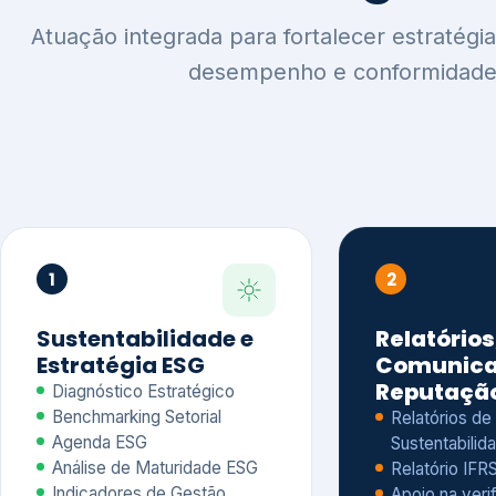
1
2
Sustentabilidade e
Relatórios
Estratégia ESG
Comunica
Reputaçã
Diagnóstico Estratégico
Benchmarking Setorial
Relatórios de
Agenda ESG
Sustentabilida
Análise de Maturidade ESG
Relatório IFR
Indicadores de Gestão
Apoio na veri
Engajamento de
Comunicação
Stakeholders
Infográficos 
Materialidade de Impacto
visuais ESG