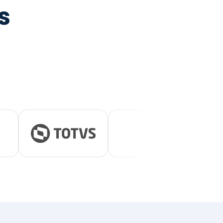
tegrada
vernança e ESG.