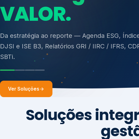
ISO 27701, ISO 42001, ISO 37001, ISO 9001, IS
14001, ISO 45001, ONA e PNQ — Gestão de re
sólidos (PGRS/PMGRS).
Ver Soluções
Soluções integ
gest
Atuação integrada para fortalecer estratégia
desempenho e conformidade