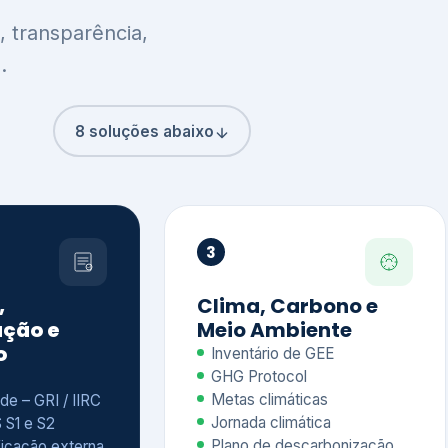
8 soluções abaixo
3
,
Clima, Carbono e
ção e
Meio Ambiente
o
Inventário de GEE
GHG Protocol
Metas climáticas
de – GRI / IIRC
Jornada climática
S S1 e S2
Plano de descarbonização
ficação externa
CDP
 ESG
Riscos e oportunidades
e materiais
climáticas