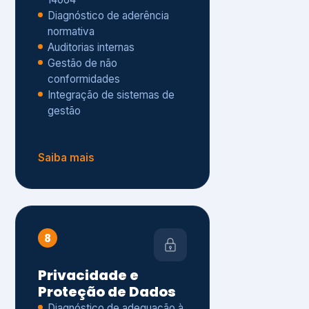
Gestão de não
conformidades
Integração de sistemas de
gestão
Saiba mais
8
Privacidade e
Proteção de Dados
Diagnóstico de adequação à
LGPD
ISO 27001 – Segurança da
Informação