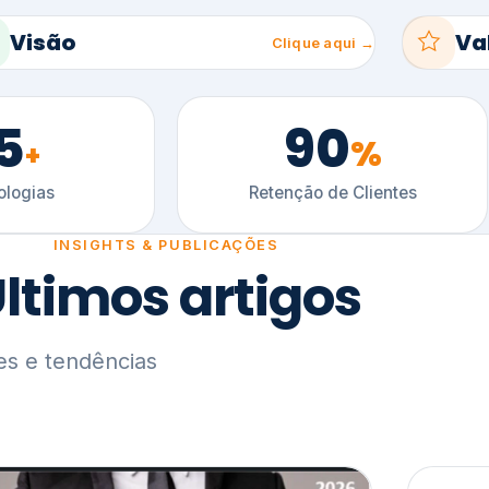
5
90
%
+
logias
Retenção de Clientes
INSIGHTS & PUBLICAÇÕES
ltimos artigos
es e tendências