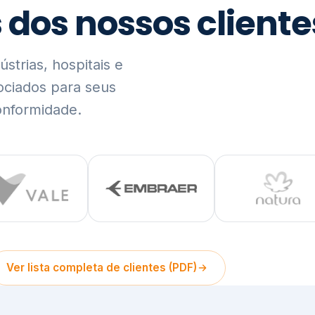
trias, hospitais e
ociados para seus
onformidade.
Ver lista completa de clientes (PDF)
Visão Holística e In
01
O Elo entre Estratégia, Go