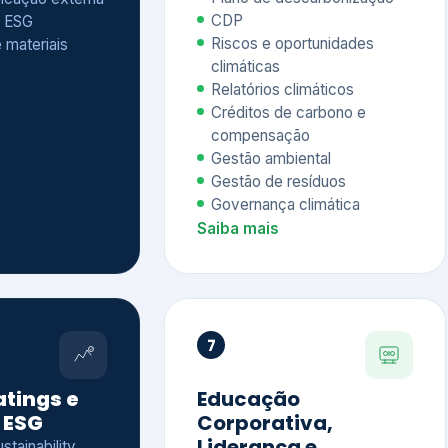
Relatórios climáticos
Créditos de carbono e
compensação
Gestão ambiental
Gestão de resíduos
Governança climática
Saiba mais
7
atings e
Educação
 ESG
Corporativa,
Liderança e
tainability
Soluções Digitais
/ CSA
Governança ESG
sure Project –
Palestras executivas