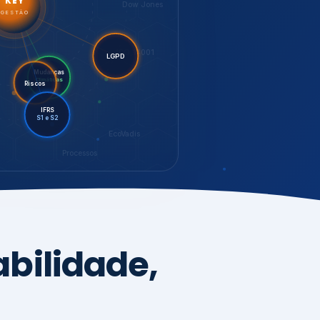
LGPD
Riscos
Mudanças
Climáticas
IFRS
S1 e S2
EcoVadis
Processos
bilidade,