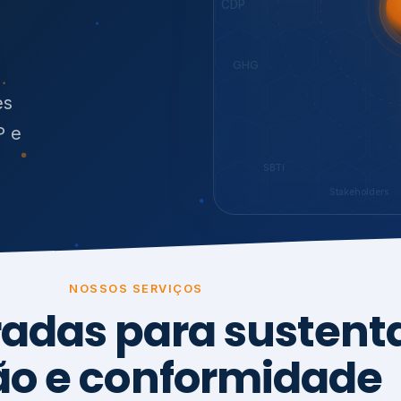
O
síduos
SBTi
Stakeholders
NOSSOS SERVIÇOS
radas para sustenta
ão e conformidade
, transparência,
.