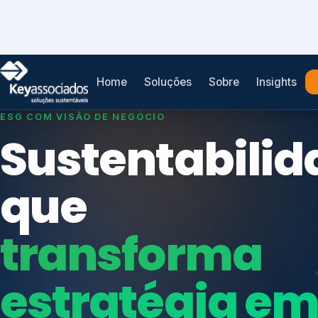
Home
Soluções
Sobre
Insights
SISTEMAS DE GESTÃO OTIMIZADOS E INTEGRADOS
Conformidad
que
protege seu
Índices de Mercado
negócio.
Mudanças Climáticas
Reputação e Cadeia
Reporte Regulatório
Consultoria, auditoria e treinamentos em ISO 2