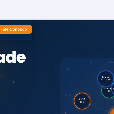
Fale Conosco
e
ESR
ONA
GRI
Seg. da
Informação
SI
Sus
Audi
Certif.
ISO 27701
ISO
CDP
7001,
GHG