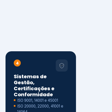
4
Sistemas de
Gestão,
Certificações e
Conformidade
ISO 9001, 14001 e 45001
ISO 20000, 22000, 41001 e
14064
Diagnóstico de aderência
normativa
Auditorias internas