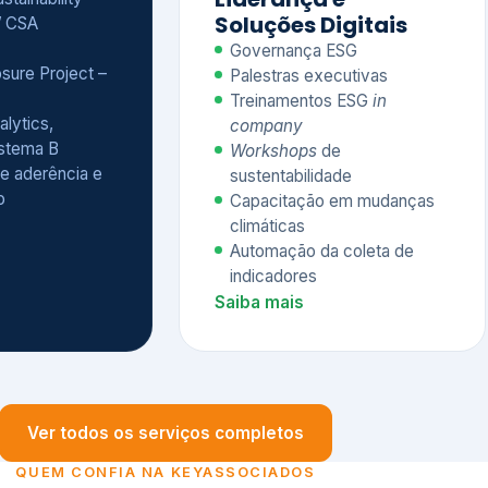
Treinamentos ESG
in
alytics,
company
istema B
Workshops
de
e aderência e
sustentabilidade
o
Capacitação em mudanças
climáticas
Automação da coleta de
indicadores
Saiba mais
Ver todos os serviços completos
QUEM CONFIA NA KEYASSOCIADOS
 dos nossos cliente