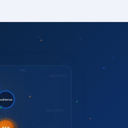
S
PNQ
ISO 27001
tent.
torias
ESG
ISO 37001
KEY
Dow Jones
GESTÃO
ISO 14001