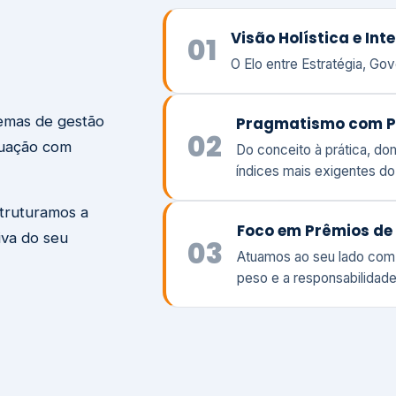
temas de gestão
Pragmatismo com P
02
tuação com
Do conceito à prática, d
índices mais exigentes d
struturamos a
Foco em Prêmios de 
iva do seu
03
Atuamos ao seu lado com
peso e a responsabilidade
Visão
Va
Clique aqui →