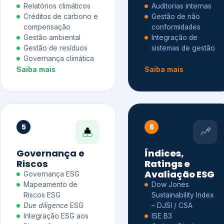
Relatórios climáticos
Auditorias internas
Créditos de carbono e
Gestão de não
compensação
conformidades
Gestão ambiental
Integração de
Gestão de resíduos
sistemas de gestão
Governança climática
Saiba mais
Saiba mais
5
6
Governança e
Índices,
Riscos
Ratings e
Avaliação ESG
Governança ESG
Mapeamento de
Dow Jones
Riscos ESG
Sustainability Index
Due diligence
ESG
– DJSI / CSA
Integração ESG aos
ISE B3