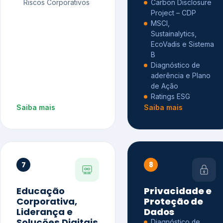
Riscos Corporativos
Carbon Disclosure
Project – CDP
MSCI,
Sustainalytics,
EcoVadis e Sistema
B
Diagnóstico de
aderência e Plano
de Ação
Ratings ESG
Saiba mais
Saiba mais
7
8
Educação
Privacidade e
Corporativa,
Proteção de
Liderança e
Dados
Soluções Digitais
Diagnóstico de