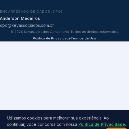
ENCARREGADO DE DADOS (DPO)
Anderson Medeiros
dpo@keyassociados.com.br
©
2026
Keyassociados Consultoria. Todos os direitos reservados.
Política de Privacidade
Termos de Uso
Utilizamos cookies para melhorar sua experiência. Ao
continuar, você concorda com nossa
Política de Privacidade
.