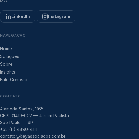
ISO.
LinkedIn
Instagram
NAVEGAÇÃO
Home
Soluções
Sobre
Insights
Fale Conosco
CONTATO
Alameda Santos, 1165
CEP: 01419-002 — Jardim Paulista
São Paulo — SP
+55 (11) 4890-4111
contato@keyassociados.com.br