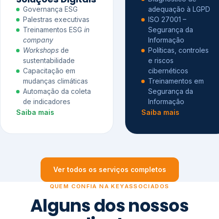
Governança ESG
adequação à LGPD
Palestras executivas
ISO 27001 –
Treinamentos ESG
in
Segurança da
company
Informação
Workshops
de
Políticas, controles
sustentabilidade
e riscos
Capacitação em
cibernéticos
mudanças climáticas
Treinamentos em
Automação da coleta
Segurança da
de indicadores
Informação
Saiba mais
Saiba mais
Ver todos os serviços completos
QUEM CONFIA NA KEYASSOCIADOS
Alguns dos nossos