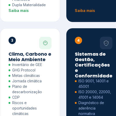
Dupla Materialidade
Saiba mais
Saiba mais
3
4
Clima, Carbono e
Sistemas de
Meio Ambiente
Gestão,
Certificações
Inventário de GEE
e
GHG Protocol
Conformidade
Metas climáticas
Jornada climática
ISO 9001, 14001 e
Plano de
45001
descarbonização
ISO 20000, 22000,
CDP
41001 e 14064
Riscos e
Diagnóstico de
oportunidades
aderência
climáticas
normativa