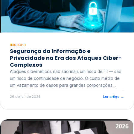
INSIGHT
Segurança da Informação e
Privacidade na Era dos Ataques Ciber-
Complexos
Ataques cibernéticos não são mais um risco de TI — são
um risco de continuidade de negócio. O custo médio de
um vazamento de dados para grandes corporações
ultrapassa a casa dos milhões, sem contar o dano
29 de jul. de 2026
Ler artigo
→
reputacional e o risco regulatório junto a órgãos como a
ANPD.