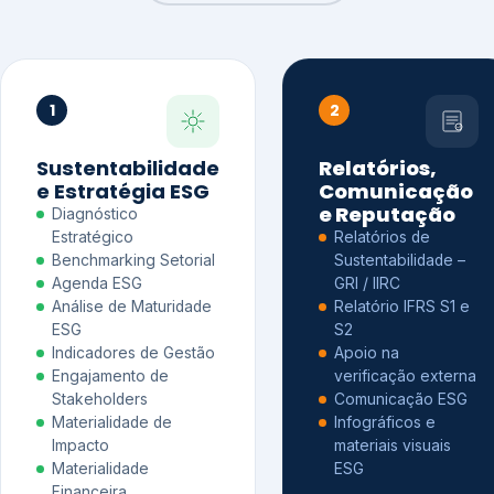
1
2
Sustentabilidade
Relatórios,
e Estratégia ESG
Comunicação
e Reputação
Diagnóstico
Estratégico
Relatórios de
Benchmarking Setorial
Sustentabilidade –
Agenda ESG
GRI / IIRC
Análise de Maturidade
Relatório IFRS S1 e
ESG
S2
Indicadores de Gestão
Apoio na
Engajamento de
verificação externa
Stakeholders
Comunicação ESG
Materialidade de
Infográficos e
Impacto
materiais visuais
Materialidade
ESG
Financeira