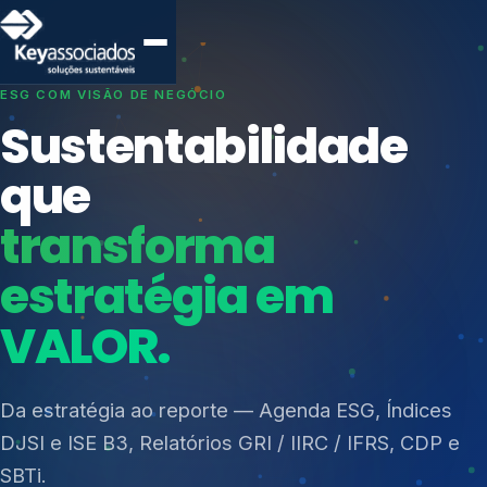
SISTEMAS DE GESTÃO OTIMIZADOS E INTEGRADOS
Conformidade que
protege seu
negócio.
Índices de Mercado
Mudanças Climáticas
Consultoria, auditoria e treinamentos em ISO 27001,
Reputação e Cadeia
ISO 27701, ISO 42001, ISO 37001, ISO 9001, ISO
Reporte Regulatório
14001, ISO 45001, ONA e PNQ — Gestão de
resíduos sólidos (PGRS/PMGRS).