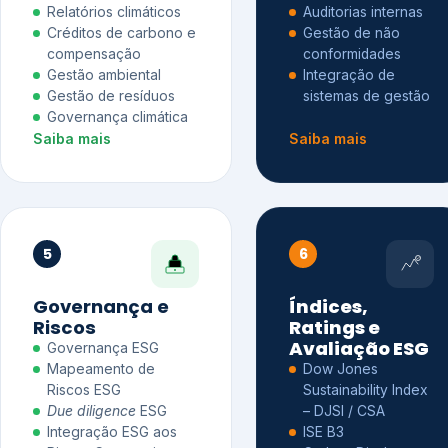
Relatórios climáticos
Auditorias internas
Créditos de carbono e
Gestão de não
compensação
conformidades
Gestão ambiental
Integração de
Gestão de resíduos
sistemas de gestão
Governança climática
Saiba mais
Saiba mais
5
6
Governança e
Índices,
Riscos
Ratings e
Avaliação ESG
Governança ESG
Mapeamento de
Dow Jones
Riscos ESG
Sustainability Index
Due diligence
ESG
– DJSI / CSA
Integração ESG aos
ISE B3