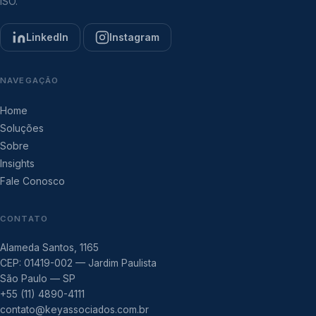
ISO.
LinkedIn
Instagram
NAVEGAÇÃO
Home
Soluções
Sobre
Insights
Fale Conosco
CONTATO
Alameda Santos, 1165
CEP: 01419-002 — Jardim Paulista
São Paulo — SP
+55 (11) 4890-4111
contato@keyassociados.com.br