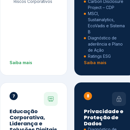
Riscos Corporativos
Carbon Disclosure
Project – CDP
MSCI,
Sustainalytics,
EcoVadis e Sistema
B
Diagnóstico de
aderência e Plano
de Ação
Ratings ESG
Saiba mais
Saiba mais
7
8
Educação
Privacidade e
Corporativa,
Proteção de
Liderança e
Dados
Soluções Digitais
Diagnóstico de