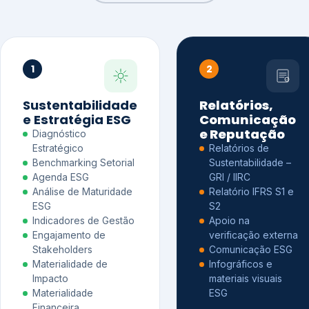
1
2
Sustentabilidade
Relatórios,
e Estratégia ESG
Comunicação
e Reputação
Diagnóstico
Estratégico
Relatórios de
Benchmarking Setorial
Sustentabilidade –
Agenda ESG
GRI / IIRC
Análise de Maturidade
Relatório IFRS S1 e
ESG
S2
Indicadores de Gestão
Apoio na
Engajamento de
verificação externa
Stakeholders
Comunicação ESG
Materialidade de
Infográficos e
Impacto
materiais visuais
Materialidade
ESG
Financeira