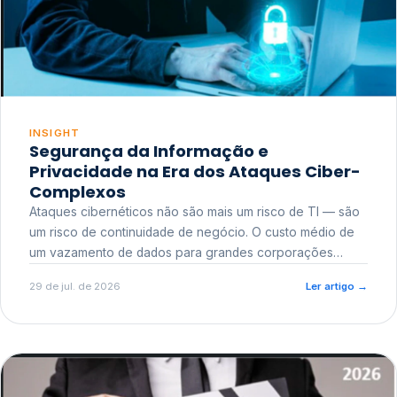
INSIGHT
Segurança da Informação e
Privacidade na Era dos Ataques Ciber-
Complexos
Ataques cibernéticos não são mais um risco de TI — são
um risco de continuidade de negócio. O custo médio de
um vazamento de dados para grandes corporações
ultrapassa a casa dos milhões, sem contar o dano
29 de jul. de 2026
Ler artigo
→
reputacional e o risco regulatório junto a órgãos como a
ANPD.