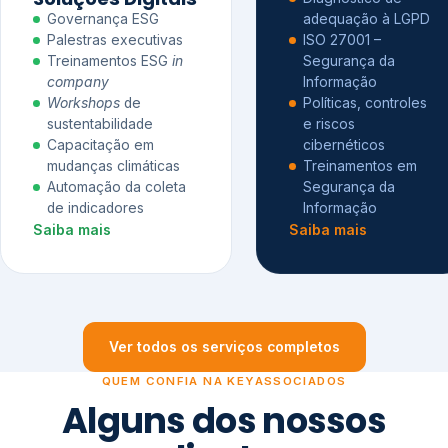
Governança ESG
adequação à LGPD
Palestras executivas
ISO 27001 –
Treinamentos ESG
in
Segurança da
company
Informação
Workshops
de
Políticas, controles
sustentabilidade
e riscos
Capacitação em
cibernéticos
mudanças climáticas
Treinamentos em
Automação da coleta
Segurança da
de indicadores
Informação
Saiba mais
Saiba mais
Ver todos os serviços completos
QUEM CONFIA NA KEYASSOCIADOS
Alguns dos nossos