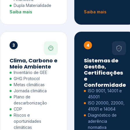
Dupla Materialidade
Saiba mais
Saiba mais
3
4
Clima, Carbono e
Sistemas de
Meio Ambiente
Gestão,
Certificações
Inventário de GEE
e
GHG Protocol
Conformidade
Metas climáticas
Jornada climática
ISO 9001, 14001 e
Plano de
45001
descarbonização
ISO 20000, 22000,
CDP
41001 e 14064
Riscos e
Diagnóstico de
oportunidades
aderência
climáticas
normativa