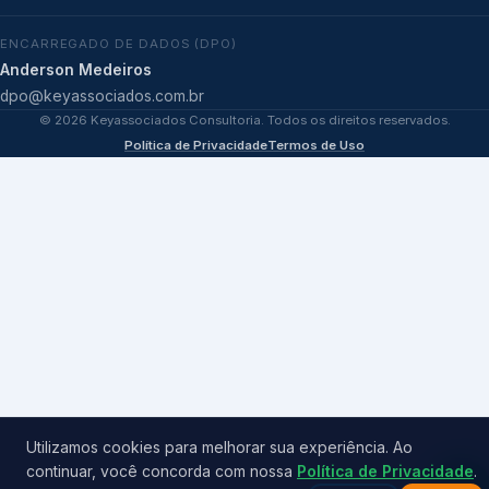
ENCARREGADO DE DADOS (DPO)
Anderson Medeiros
dpo@keyassociados.com.br
©
2026
Keyassociados Consultoria. Todos os direitos reservados.
Política de Privacidade
Termos de Uso
Utilizamos cookies para melhorar sua experiência. Ao
continuar, você concorda com nossa
Política de Privacidade
.