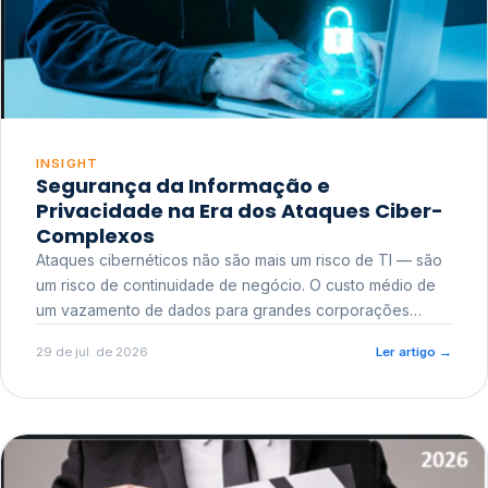
INSIGHT
Segurança da Informação e
Privacidade na Era dos Ataques Ciber-
Complexos
Ataques cibernéticos não são mais um risco de TI — são
um risco de continuidade de negócio. O custo médio de
um vazamento de dados para grandes corporações
ultrapassa a casa dos milhões, sem contar o dano
29 de jul. de 2026
Ler artigo
→
reputacional e o risco regulatório junto a órgãos como a
ANPD.