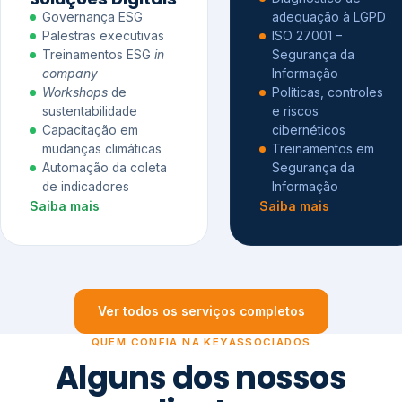
Governança ESG
adequação à LGPD
Palestras executivas
ISO 27001 –
Treinamentos ESG
in
Segurança da
company
Informação
Workshops
de
Políticas, controles
sustentabilidade
e riscos
Capacitação em
cibernéticos
mudanças climáticas
Treinamentos em
Automação da coleta
Segurança da
de indicadores
Informação
Saiba mais
Saiba mais
Ver todos os serviços completos
QUEM CONFIA NA KEYASSOCIADOS
Alguns dos nossos