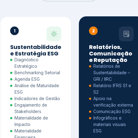
1
2
Sustentabilidade
Relatórios,
e Estratégia ESG
Comunicação
e Reputação
Diagnóstico
Estratégico
Relatórios de
Benchmarking Setorial
Sustentabilidade –
Agenda ESG
GRI / IIRC
Análise de Maturidade
Relatório IFRS S1 e
ESG
S2
Indicadores de Gestão
Apoio na
Engajamento de
verificação externa
Stakeholders
Comunicação ESG
Materialidade de
Infográficos e
Impacto
materiais visuais
Materialidade
ESG
Financeira