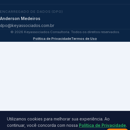
ENCARREGADO DE DADOS (DPO)
Anderson Medeiros
dpo@keyassociados.com.br
©
2026
Keyassociados Consultoria. Todos os direitos reservados.
Política de Privacidade
Termos de Uso
Utilizamos cookies para melhorar sua experiência. Ao
continuar, você concorda com nossa
Política de Privacidade
.