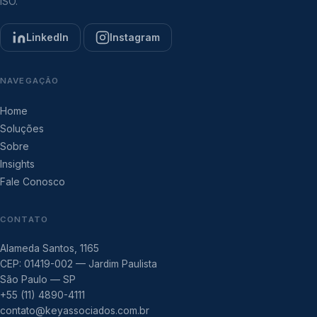
ISO.
LinkedIn
Instagram
NAVEGAÇÃO
Home
Soluções
Sobre
Insights
Fale Conosco
CONTATO
Alameda Santos, 1165
CEP: 01419-002 — Jardim Paulista
São Paulo — SP
+55 (11) 4890-4111
contato@keyassociados.com.br