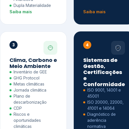
Dupla Materialidade
Saiba mais
Saiba mais
3
4
Clima, Carbono e
Sistemas de
Meio Ambiente
Gestão,
Certificações
Inventário de GEE
e
GHG Protocol
Conformidade
Metas climáticas
Jornada climática
ISO 9001, 14001 e
Plano de
45001
descarbonização
ISO 20000, 22000,
CDP
41001 e 14064
Riscos e
Diagnóstico de
oportunidades
aderência
climáticas
normativa