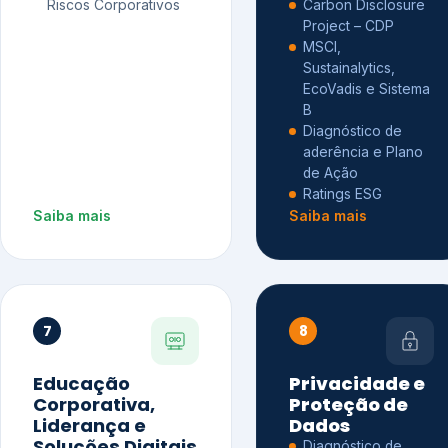
Riscos Corporativos
Carbon Disclosure
Project – CDP
MSCI,
Sustainalytics,
EcoVadis e Sistema
B
Diagnóstico de
aderência e Plano
de Ação
Ratings ESG
Saiba mais
Saiba mais
7
8
Educação
Privacidade e
Corporativa,
Proteção de
Liderança e
Dados
Soluções Digitais
Diagnóstico de