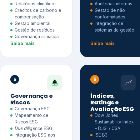
Relatórios climáticos
Auditorias internas
Créditos de carbono e
Gestão de não
compensação
conformidades
Gestão ambiental
Integração de
Gestão de resíduos
sistemas de gestão
Governança climática
Saiba mais
Saiba mais
5
6
Governança e
Índices,
Riscos
Ratings e
Avaliação ESG
Governança ESG
Mapeamento de
Dow Jones
Riscos ESG
Sustainability Index
Due diligence
ESG
– DJSI / CSA
Integração ESG aos
ISE B3