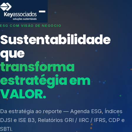
SISTEMAS DE GESTÃO OTIMIZADOS E INTEGRADOS
Conformidade que
protege seu
negócio.
Índices de Mercado
Mudanças Climáticas
Consultoria, auditoria e treinamentos em ISO 27001,
Reputação e Cadeia
ISO 27701, ISO 42001, ISO 37001, ISO 9001, ISO
Reporte Regulatório
14001, ISO 45001, ONA e PNQ — Gestão de
resíduos sólidos (PGRS/PMGRS).