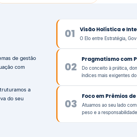
temas de gestão
Pragmatismo com P
02
tuação com
Do conceito à prática, d
índices mais exigentes d
struturamos a
Foco em Prêmios de 
iva do seu
03
Atuamos ao seu lado com
peso e a responsabilidade
Visão
Va
Clique aqui →