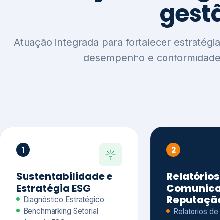
1
2
Sustentabilidade e
Relatórios
Estratégia ESG
Comunica
Reputaçã
Diagnóstico Estratégico
Benchmarking Setorial
Relatórios de
Agenda ESG
Sustentabilida
Análise de Maturidade ESG
Relatório IFR
Indicadores de Gestão
Apoio na veri
Engajamento de
Comunicação
Stakeholders
Infográficos 
Materialidade de Impacto
visuais ESG