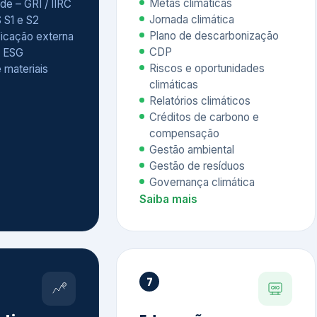
Relatórios climáticos
Créditos de carbono e
compensação
Gestão ambiental
Gestão de resíduos
Governança climática
Saiba mais
7
atings e
Educação
 ESG
Corporativa,
Liderança e
tainability
Soluções Digitais
/ CSA
Governança ESG
sure Project –
Palestras executivas