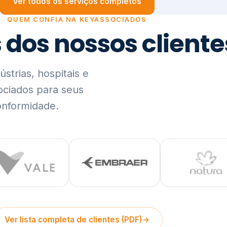
trias, hospitais e
ociados para seus
onformidade.
Ver lista completa de clientes (PDF)
Visão Holística e In
01
O Elo entre Estratégia, Go