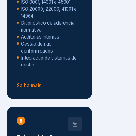
Gestão de não
conformidades
Integração de sistemas de
gestão
Saiba mais
8
Privacidade e
Proteção de Dados
Diagnóstico de adequação à
LGPD
ISO 27001 – Segurança da
Informação