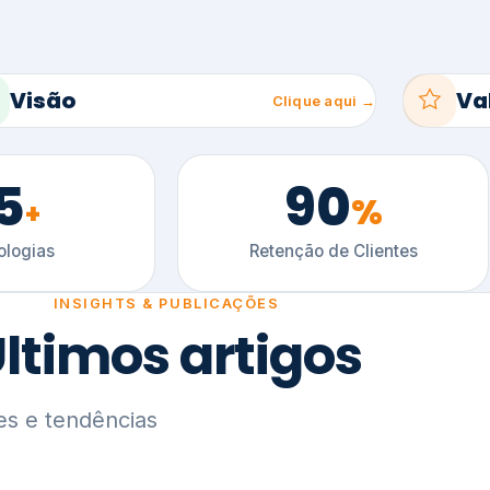
5
90
%
+
logias
Retenção de Clientes
INSIGHTS & PUBLICAÇÕES
ltimos artigos
es e tendências