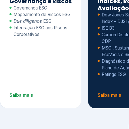
CDP
MSCI, Sustain
EcoVadis e S
Diagnóstico d
Plano de Açã
Ratings ESG
Saiba mais
Saiba mais
Alguns