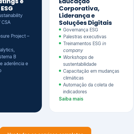
Treinamentos ESG
in
alytics,
company
istema B
Workshops
de
e aderência e
sustentabilidade
o
Capacitação em mudanças
climáticas
Automação da coleta de
indicadores
Saiba mais
Ver todos os serviços completos
QUEM CONFIA NA KEYASSOCIADOS
 dos nossos cliente