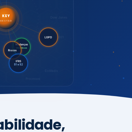
LGPD
Mudanças
Riscos
Climáticas
IFRS
S1 e S2
EcoVadis
Processos
bilidade,