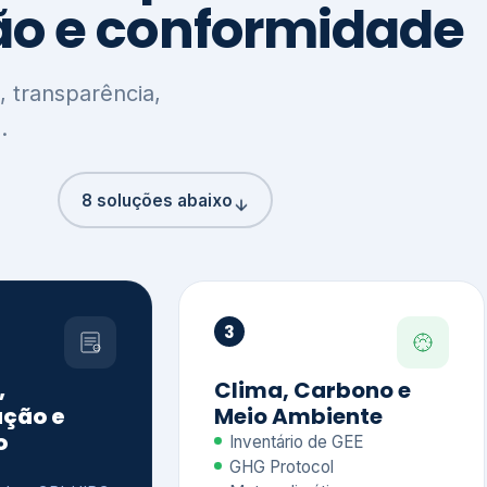
8 soluções abaixo
3
,
Clima, Carbono e
ção e
Meio Ambiente
o
Inventário de GEE
GHG Protocol
Metas climáticas
de – GRI / IIRC
Jornada climática
S S1 e S2
Plano de descarbonização
ficação externa
CDP
 ESG
Riscos e oportunidades
e materiais
climáticas