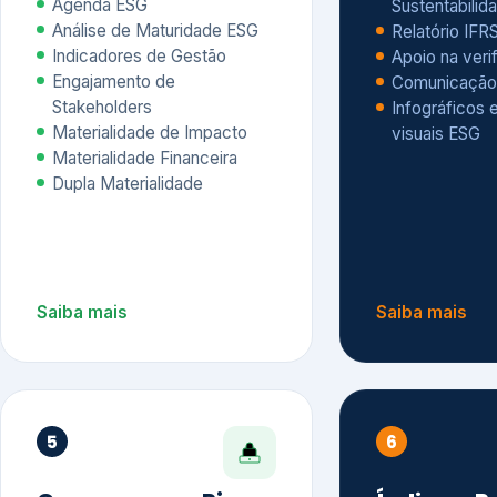
Materialidade Financeira
Dupla Materialidade
Saiba mais
Saiba mais
5
6
Governança e Riscos
Índices, R
Avaliação
Governança ESG
Mapeamento de Riscos ESG
Dow Jones Sus
Due diligence
ESG
Index – DJSI 
Integração ESG aos Riscos
ISE B3
Corporativos
Carbon Disclo