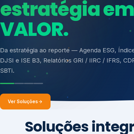
ISO 27701, ISO 42001, ISO 37001, ISO 9001, IS
14001, ISO 45001, ONA e PNQ — Gestão de re
sólidos (PGRS/PMGRS).
Ver Soluções
Soluções integ
gest
Atuação integrada para fortalecer estratégia
desempenho e conformidade