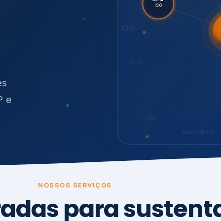
O
síduos
SBTi
Stakeholders
NOSSOS SERVIÇOS
radas para sustenta
ão e conformidade
, transparência,
.