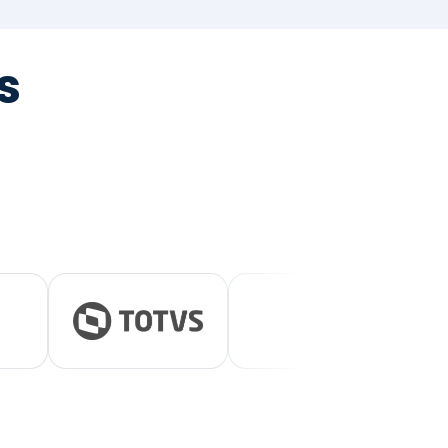
tegrada
vernança e ESG.