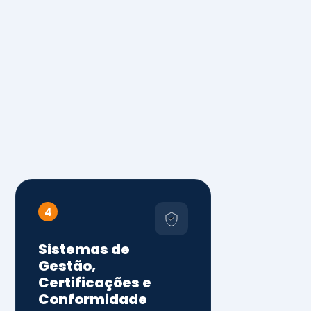
4
Sistemas de
Gestão,
Certificações e
Conformidade
ISO 9001, 14001 e 45001
ISO 20000, 22000, 41001 e
14064
Diagnóstico de aderência
normativa
Auditorias internas