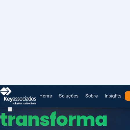
Home
Soluções
Sobre
Insights
SISTEMAS DE GESTÃO OTIMIZADOS E INTEGRADOS
Conformidad
que
protege seu
Índices de Mercado
negócio.
Mudanças Climáticas
Reputação e Cadeia
Reporte Regulatório
Consultoria, auditoria e treinamentos em ISO 2