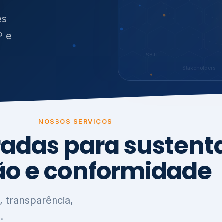
O
síduos
SBTi
Stakeholders
NOSSOS SERVIÇOS
radas para sustenta
ão e conformidade
, transparência,
.