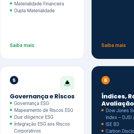
Materialidade Financeira
Dupla Materialidade
Saiba mais
Saiba mais
5
6
Governança e Riscos
Índices, R
Avaliação
Governança ESG
Mapeamento de Riscos ESG
Dow Jones Sus
Due diligence
ESG
Index – DJSI 
Integração ESG aos Riscos
ISE B3
Corporativos
Carbon Disclo