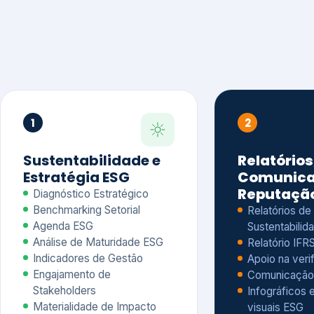
1
2
Sustentabilidade e
Relatórios
Estratégia ESG
Comunica
Reputaçã
Diagnóstico Estratégico
Benchmarking Setorial
Relatórios de
Agenda ESG
Sustentabilida
Análise de Maturidade ESG
Relatório IFR
Indicadores de Gestão
Apoio na veri
Engajamento de
Comunicação
Stakeholders
Infográficos 
Materialidade de Impacto
visuais ESG