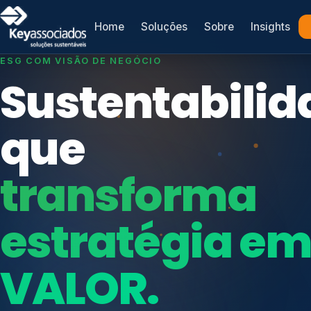
Home
Soluções
Sobre
Insights
SISTEMAS DE GESTÃO OTIMIZADOS E INTEGRADOS
Conformidad
que
protege seu
Índices de Mercado
negócio.
Mudanças Climáticas
Reputação e Cadeia
Reporte Regulatório
Consultoria, auditoria e treinamentos em ISO 2