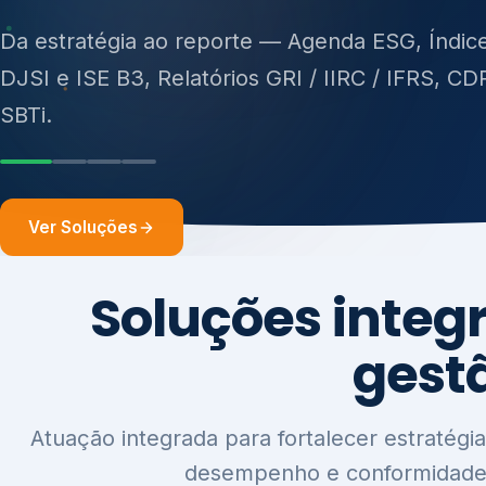
ISO 27701, ISO 42001, ISO 37001, ISO 9001, IS
14001, ISO 45001, ONA e PNQ — Gestão de re
sólidos (PGRS/PMGRS).
Ver Soluções
Soluções integ
gest
Atuação integrada para fortalecer estratégia
desempenho e conformidade