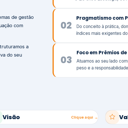
temas de gestão
Pragmatismo com P
02
tuação com
Do conceito à prática, d
índices mais exigentes d
struturamos a
Foco em Prêmios de 
iva do seu
03
Atuamos ao seu lado com
peso e a responsabilidade
Visão
Va
Clique aqui →