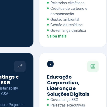
Relatórios climáticos
Créditos de carbono e
compensação
Gestão ambiental
Gestão de resíduos
Governança climática
Saiba mais
7
atings e
Educação
 ESG
Corporativa,
Liderança e
tainability
Soluções Digitais
/ CSA
Governança ESG
sure Project –
Palestras executivas