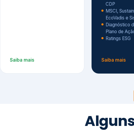
CDP
MSCI, Sustain
EcoVadis e S
Diagnóstico d
Plano de Açã
Ratings ESG
Saiba mais
Saiba mais
Alguns