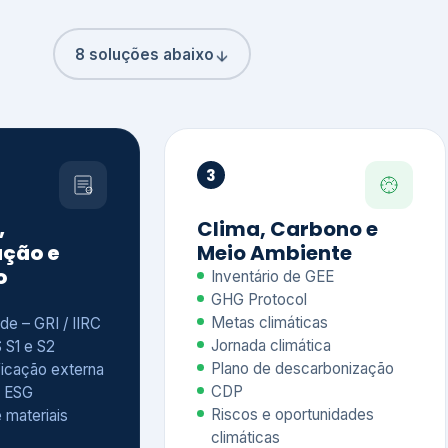
8 soluções abaixo
3
,
Clima, Carbono e
ção e
Meio Ambiente
o
Inventário de GEE
GHG Protocol
Metas climáticas
de – GRI / IIRC
Jornada climática
S S1 e S2
Plano de descarbonização
ficação externa
CDP
 ESG
Riscos e oportunidades
e materiais
climáticas