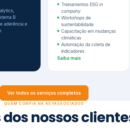
Treinamentos ESG
in
alytics,
company
istema B
Workshops
de
e aderência e
sustentabilidade
o
Capacitação em mudanças
climáticas
Automação da coleta de
indicadores
Saiba mais
Ver todos os serviços completos
QUEM CONFIA NA KEYASSOCIADOS
 dos nossos cliente