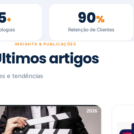
5
90
%
+
logias
Retenção de Clientes
INSIGHTS & PUBLICAÇÕES
ltimos artigos
es e tendências