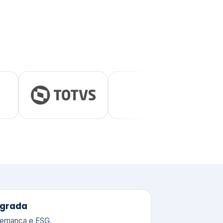
tegrada
vernança e ESG.