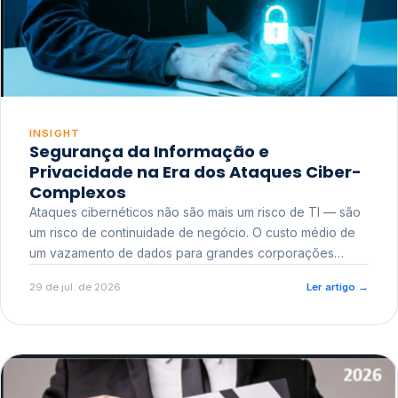
INSIGHT
Segurança da Informação e
Privacidade na Era dos Ataques Ciber-
Complexos
Ataques cibernéticos não são mais um risco de TI — são
um risco de continuidade de negócio. O custo médio de
um vazamento de dados para grandes corporações
ultrapassa a casa dos milhões, sem contar o dano
29 de jul. de 2026
Ler artigo
→
reputacional e o risco regulatório junto a órgãos como a
ANPD.