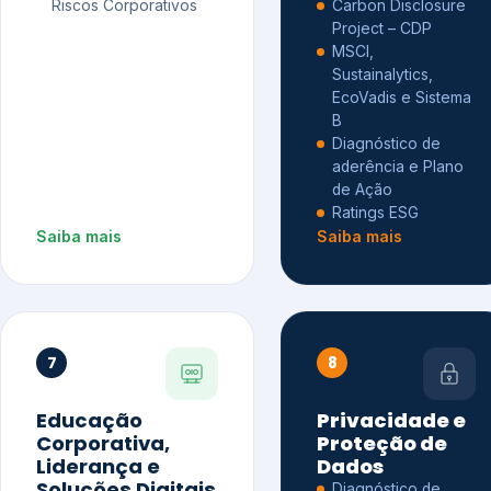
Riscos Corporativos
Carbon Disclosure
Project – CDP
MSCI,
Sustainalytics,
EcoVadis e Sistema
B
Diagnóstico de
aderência e Plano
de Ação
Ratings ESG
Saiba mais
Saiba mais
7
8
Educação
Privacidade e
Corporativa,
Proteção de
Liderança e
Dados
Soluções Digitais
Diagnóstico de