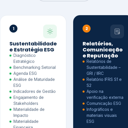
1
2
Sustentabilidade
Relatórios,
e Estratégia ESG
Comunicação
e Reputação
Diagnóstico
Estratégico
Relatórios de
Benchmarking Setorial
Sustentabilidade –
Agenda ESG
GRI / IIRC
Análise de Maturidade
Relatório IFRS S1 e
ESG
S2
Indicadores de Gestão
Apoio na
Engajamento de
verificação externa
Stakeholders
Comunicação ESG
Materialidade de
Infográficos e
Impacto
materiais visuais
Materialidade
ESG
Financeira