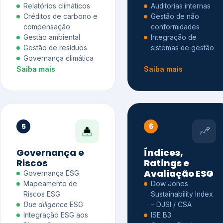
Relatórios climáticos
Auditorias internas
Créditos de carbono e
Gestão de não
compensação
conformidades
Gestão ambiental
Integração de
Gestão de resíduos
sistemas de gestão
Governança climática
Saiba mais
Saiba mais
5
6
Governança e
Índices,
Riscos
Ratings e
Avaliação ESG
Governança ESG
Mapeamento de
Dow Jones
Riscos ESG
Sustainability Index
Due diligence
ESG
– DJSI / CSA
Integração ESG aos
ISE B3