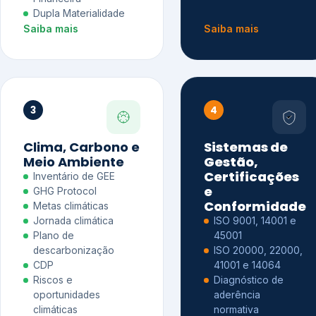
Dupla Materialidade
Saiba mais
Saiba mais
3
4
Clima, Carbono e
Sistemas de
Meio Ambiente
Gestão,
Certificações
Inventário de GEE
e
GHG Protocol
Conformidade
Metas climáticas
Jornada climática
ISO 9001, 14001 e
Plano de
45001
descarbonização
ISO 20000, 22000,
CDP
41001 e 14064
Riscos e
Diagnóstico de
oportunidades
aderência
climáticas
normativa