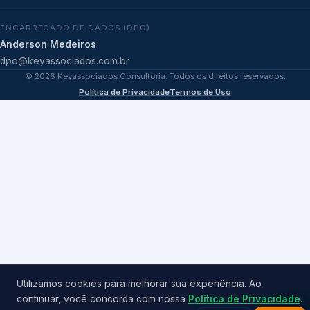
ENCARREGADO DE DADOS (DPO)
Anderson Medeiros
dpo@keyassociados.com.br
©
2026
Keyassociados Consultoria. Todos os direitos reservados.
Política de Privacidade
Termos de Uso
Utilizamos cookies para melhorar sua experiência. Ao
continuar, você concorda com nossa
Política de Privacidade
.