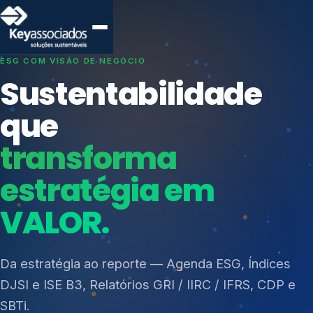
SISTEMAS DE GESTÃO OTIMIZADOS E INTEGRADOS
Conformidade que
protege seu
negócio.
Índices de Mercado
Mudanças Climáticas
Consultoria, auditoria e treinamentos em ISO 27001,
Reputação e Cadeia
ISO 27701, ISO 42001, ISO 37001, ISO 9001, ISO
Reporte Regulatório
14001, ISO 45001, ONA e PNQ — Gestão de
resíduos sólidos (PGRS/PMGRS).