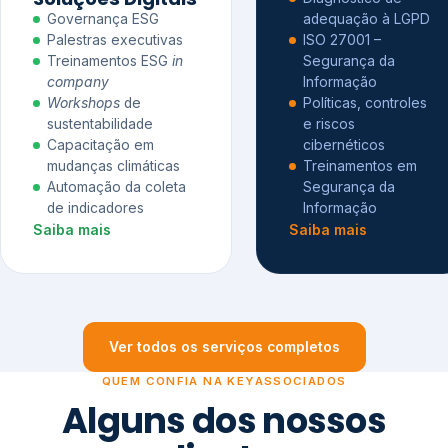
Governança ESG
adequação à LGPD
Palestras executivas
ISO 27001 –
Treinamentos ESG
in
Segurança da
company
Informação
Workshops
de
Políticas, controles
sustentabilidade
e riscos
Capacitação em
cibernéticos
mudanças climáticas
Treinamentos em
Automação da coleta
Segurança da
de indicadores
Informação
Saiba mais
Saiba mais
Ver todos os serviços completos
QUEM CONFIA NA KEYASSOCIADOS
Alguns dos nossos