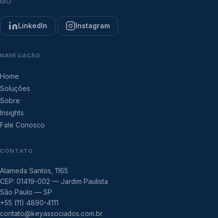
ISO.
LinkedIn
Instagram
NAVEGAÇÃO
Home
Soluções
Sobre
Insights
Fale Conosco
CONTATO
Alameda Santos, 1165
CEP: 01419-002 — Jardim Paulista
São Paulo — SP
+55 (11) 4890-4111
contato@keyassociados.com.br