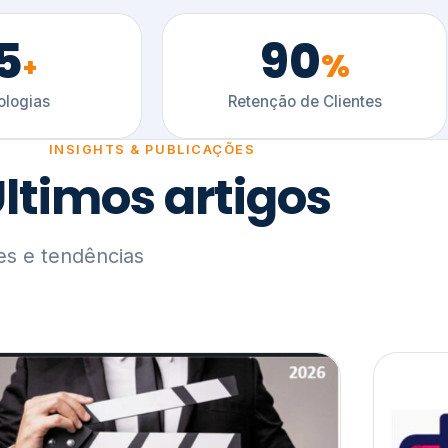
5
90
%
+
logias
Retenção de Clientes
INSIGHTS & PUBLICAÇÕES
ltimos artigos
es e tendências