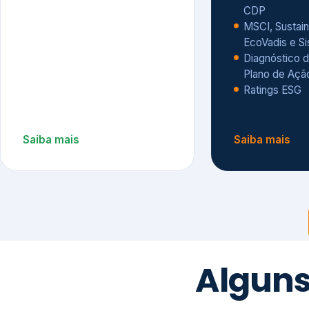
CDP
MSCI, Sustain
EcoVadis e S
Diagnóstico d
Plano de Açã
Ratings ESG
Saiba mais
Saiba mais
Alguns