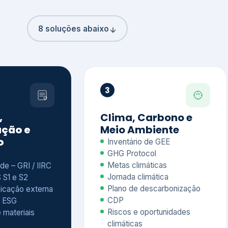
8 soluções abaixo
3
,
Clima, Carbono e
ção e
Meio Ambiente
o
Inventário de GEE
GHG Protocol
Metas climáticas
de – GRI / IIRC
Jornada climática
S S1 e S2
Plano de descarbonização
ficação externa
CDP
 ESG
Riscos e oportunidades
e materiais
climáticas