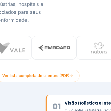
trias, hospitais e
ociados para seus
onformidade.
Ver lista completa de clientes (PDF)
Visão Holística e In
01
O Elo entre Estratégia, Go