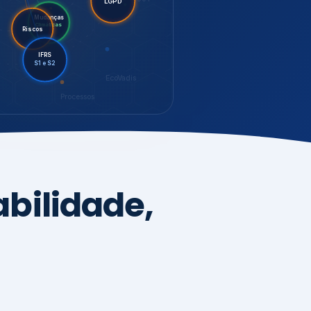
LGPD
Riscos
Mudanças
Climáticas
IFRS
S1 e S2
EcoVadis
Processos
bilidade,