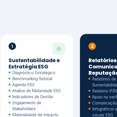
1
2
Sustentabilidade e
Relatórios
Estratégia ESG
Comunica
Reputaçã
Diagnóstico Estratégico
Benchmarking Setorial
Relatórios de
Agenda ESG
Sustentabilida
Análise de Maturidade ESG
Relatório IFR
Indicadores de Gestão
Apoio na veri
Engajamento de
Comunicação
Stakeholders
Infográficos 
Materialidade de Impacto
visuais ESG