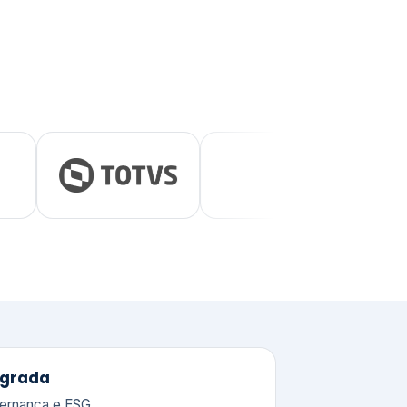
tegrada
vernança e ESG.