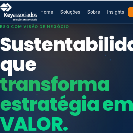
Home
Soluções
Sobre
Insights
SISTEMAS DE GESTÃO OTIMIZADOS E INTEGRADOS
Conformidad
que
protege seu
Índices de Mercado
negócio.
Mudanças Climáticas
Reputação e Cadeia
Reporte Regulatório
Consultoria, auditoria e treinamentos em ISO 2