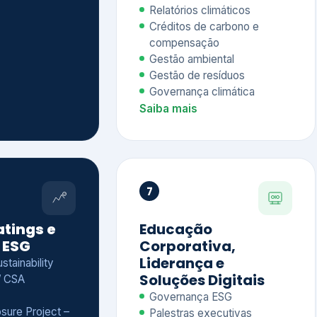
Relatórios climáticos
Créditos de carbono e
compensação
Gestão ambiental
Gestão de resíduos
Governança climática
Saiba mais
7
atings e
Educação
 ESG
Corporativa,
Liderança e
tainability
Soluções Digitais
/ CSA
Governança ESG
sure Project –
Palestras executivas