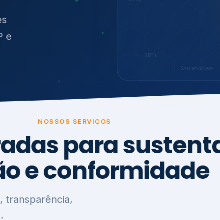
O
síduos
SBTi
Stakeholders
NOSSOS SERVIÇOS
radas para sustenta
ão e conformidade
, transparência,
.