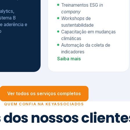
Treinamentos ESG
in
alytics,
company
istema B
Workshops
de
e aderência e
sustentabilidade
o
Capacitação em mudanças
climáticas
Automação da coleta de
indicadores
Saiba mais
Ver todos os serviços completos
QUEM CONFIA NA KEYASSOCIADOS
 dos nossos cliente