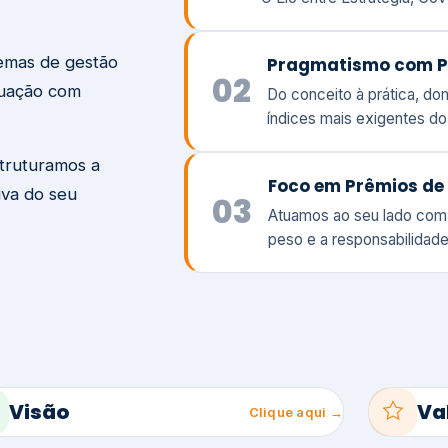
temas de gestão
Pragmatismo com P
02
tuação com
Do conceito à prática, d
índices mais exigentes d
struturamos a
Foco em Prêmios de 
iva do seu
03
Atuamos ao seu lado com
peso e a responsabilidade
Visão
Va
Clique aqui →