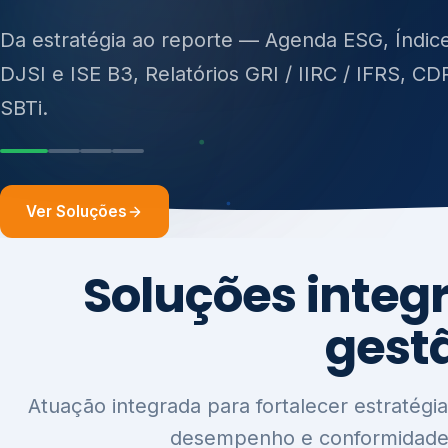
ISO 27701, ISO 42001, ISO 37001, ISO 9001, IS
14001, ISO 45001, ONA e PNQ — Gestão de re
sólidos (PGRS/PMGRS).
Ver Soluções
Soluções integ
gest
Atuação integrada para fortalecer estratégia
desempenho e conformidade