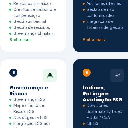
Relatórios climáticos
Auditorias internas
Créditos de carbono e
Gestão de não
compensação
conformidades
Gestão ambiental
Integração de
Gestão de resíduos
sistemas de gestão
Governança climática
Saiba mais
Saiba mais
5
6
Governança e
Índices,
Riscos
Ratings e
Avaliação ESG
Governança ESG
Mapeamento de
Dow Jones
Riscos ESG
Sustainability Index
Due diligence
ESG
– DJSI / CSA
Integração ESG aos
ISE B3