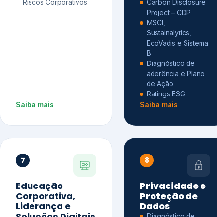
Riscos Corporativos
Carbon Disclosure
Project – CDP
MSCI,
Sustainalytics,
EcoVadis e Sistema
B
Diagnóstico de
aderência e Plano
de Ação
Ratings ESG
Saiba mais
Saiba mais
7
8
Educação
Privacidade e
Corporativa,
Proteção de
Liderança e
Dados
Soluções Digitais
Diagnóstico de