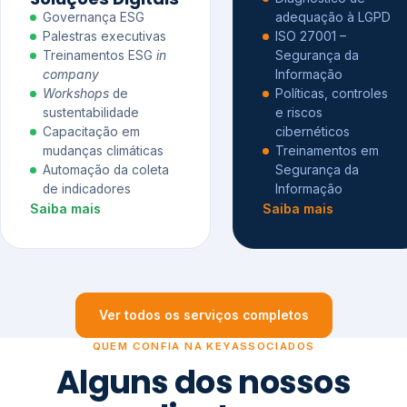
Governança ESG
adequação à LGPD
Palestras executivas
ISO 27001 –
Treinamentos ESG
in
Segurança da
company
Informação
Workshops
de
Políticas, controles
sustentabilidade
e riscos
Capacitação em
cibernéticos
mudanças climáticas
Treinamentos em
Automação da coleta
Segurança da
de indicadores
Informação
Saiba mais
Saiba mais
Ver todos os serviços completos
QUEM CONFIA NA KEYASSOCIADOS
Alguns dos nossos