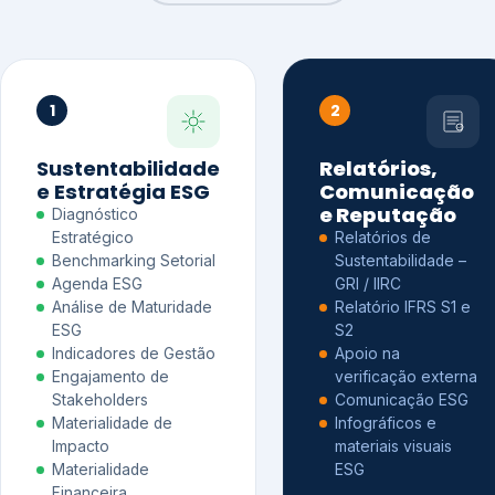
1
2
Sustentabilidade
Relatórios,
e Estratégia ESG
Comunicação
e Reputação
Diagnóstico
Estratégico
Relatórios de
Benchmarking Setorial
Sustentabilidade –
Agenda ESG
GRI / IIRC
Análise de Maturidade
Relatório IFRS S1 e
ESG
S2
Indicadores de Gestão
Apoio na
Engajamento de
verificação externa
Stakeholders
Comunicação ESG
Materialidade de
Infográficos e
Impacto
materiais visuais
Materialidade
ESG
Financeira