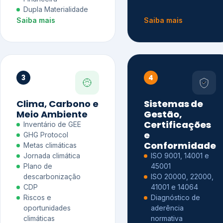
Dupla Materialidade
Saiba mais
Saiba mais
3
4
Clima, Carbono e
Sistemas de
Meio Ambiente
Gestão,
Certificações
Inventário de GEE
e
GHG Protocol
Conformidade
Metas climáticas
Jornada climática
ISO 9001, 14001 e
Plano de
45001
descarbonização
ISO 20000, 22000,
CDP
41001 e 14064
Riscos e
Diagnóstico de
oportunidades
aderência
climáticas
normativa