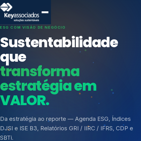
SISTEMAS DE GESTÃO OTIMIZADOS E INTEGRADOS
Conformidade que
protege seu
negócio.
Índices de Mercado
Mudanças Climáticas
Consultoria, auditoria e treinamentos em ISO 27001,
Reputação e Cadeia
ISO 27701, ISO 42001, ISO 37001, ISO 9001, ISO
Reporte Regulatório
14001, ISO 45001, ONA e PNQ — Gestão de
resíduos sólidos (PGRS/PMGRS).