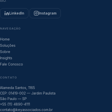
ISO.
LinkedIn
Instagram
NAVEGAÇÃO
Home
Soluções
Sobre
Insights
Fale Conosco
CONTATO
Alameda Santos, 1165
CEP: 01419-002 — Jardim Paulista
São Paulo — SP
+55 (11) 4890-4111
contato@keyassociados.com.br