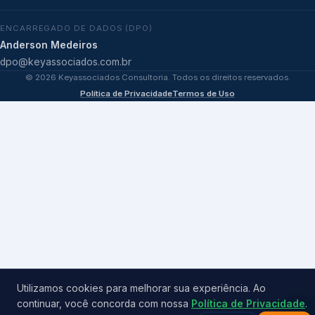
ENCARREGADO DE DADOS (DPO)
Anderson Medeiros
dpo@keyassociados.com.br
©
2026
Keyassociados Consultoria. Todos os direitos reservados.
Política de Privacidade
Termos de Uso
Utilizamos cookies para melhorar sua experiência. Ao
continuar, você concorda com nossa
Política de Privacidade
.