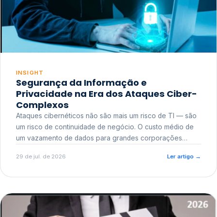
INSIGHT
Segurança da Informação e
Privacidade na Era dos Ataques Ciber-
Complexos
Ataques cibernéticos não são mais um risco de TI — são
um risco de continuidade de negócio. O custo médio de
um vazamento de dados para grandes corporações
ultrapassa a casa dos milhões, sem contar o dano
29 de jul. de 2026
Ler artigo
→
reputacional e o risco regulatório junto a órgãos como a
ANPD.