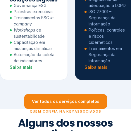
Governança ESG
adequação à LGPD
Palestras executivas
ISO 27001 –
Treinamentos ESG
in
Segurança da
company
Informação
Workshops
de
Políticas, controles
sustentabilidade
e riscos
Capacitação em
cibernéticos
mudanças climáticas
Treinamentos em
Automação da coleta
Segurança da
de indicadores
Informação
Saiba mais
Saiba mais
Ver todos os serviços completos
QUEM CONFIA NA KEYASSOCIADOS
Alguns dos nossos