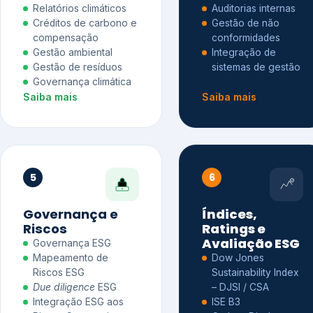
Relatórios climáticos
Auditorias internas
Créditos de carbono e
Gestão de não
compensação
conformidades
Gestão ambiental
Integração de
Gestão de resíduos
sistemas de gestão
Governança climática
Saiba mais
Saiba mais
5
6
Governança e
Índices,
Riscos
Ratings e
Avaliação ESG
Governança ESG
Mapeamento de
Dow Jones
Riscos ESG
Sustainability Index
Due diligence
ESG
– DJSI / CSA
Integração ESG aos
ISE B3