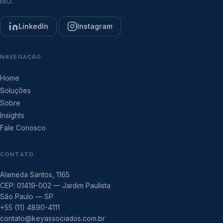
ISO.
LinkedIn
Instagram
NAVEGAÇÃO
Home
Soluções
Sobre
Insights
Fale Conosco
CONTATO
Alameda Santos, 1165
CEP: 01419-002 — Jardim Paulista
São Paulo — SP
+55 (11) 4890-4111
contato@keyassociados.com.br