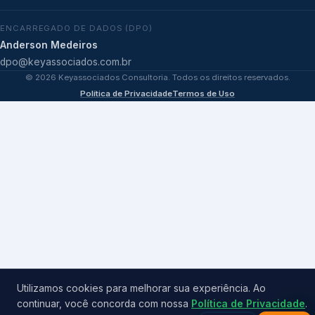
ENCARREGADO DE DADOS (DPO)
Anderson Medeiros
dpo@keyassociados.com.br
©
2026
Keyassociados Consultoria. Todos os direitos reservados.
Política de Privacidade
Termos de Uso
Utilizamos cookies para melhorar sua experiência. Ao
continuar, você concorda com nossa
Política de Privacidade
.