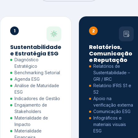
1
2
Sustentabilidade
Relatórios,
e Estratégia ESG
Comunicação
e Reputação
Diagnóstico
Estratégico
Relatórios de
Benchmarking Setorial
Sustentabilidade –
Agenda ESG
GRI / IIRC
Análise de Maturidade
Relatório IFRS S1 e
ESG
S2
Indicadores de Gestão
Apoio na
Engajamento de
verificação externa
Stakeholders
Comunicação ESG
Materialidade de
Infográficos e
Impacto
materiais visuais
Materialidade
ESG
Financeira