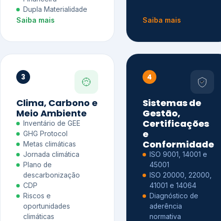
Dupla Materialidade
Saiba mais
Saiba mais
3
4
Clima, Carbono e
Sistemas de
Meio Ambiente
Gestão,
Certificações
Inventário de GEE
e
GHG Protocol
Conformidade
Metas climáticas
Jornada climática
ISO 9001, 14001 e
Plano de
45001
descarbonização
ISO 20000, 22000,
CDP
41001 e 14064
Riscos e
Diagnóstico de
oportunidades
aderência
climáticas
normativa