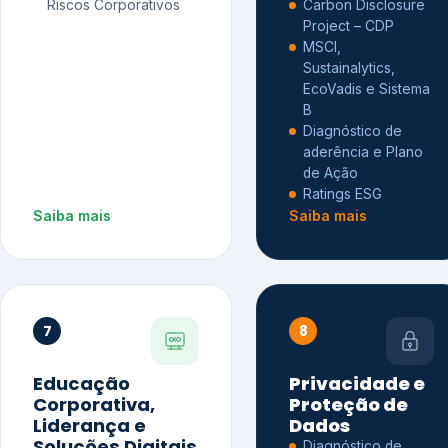
Riscos Corporativos
Carbon Disclosure
Project – CDP
MSCI,
Sustainalytics,
EcoVadis e Sistema
B
Diagnóstico de
aderência e Plano
de Ação
Ratings ESG
Saiba mais
Saiba mais
7
8
Educação
Privacidade e
Corporativa,
Proteção de
Liderança e
Dados
Soluções Digitais
Diagnóstico de