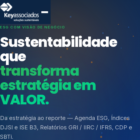
SISTEMAS DE GESTÃO OTIMIZADOS E INTEGRADOS
Conformidade que
protege seu
negócio.
Índices de Mercado
Mudanças Climáticas
Consultoria, auditoria e treinamentos em ISO 27001,
Reputação e Cadeia
ISO 27701, ISO 42001, ISO 37001, ISO 9001, ISO
Reporte Regulatório
14001, ISO 45001, ONA e PNQ — Gestão de
resíduos sólidos (PGRS/PMGRS).