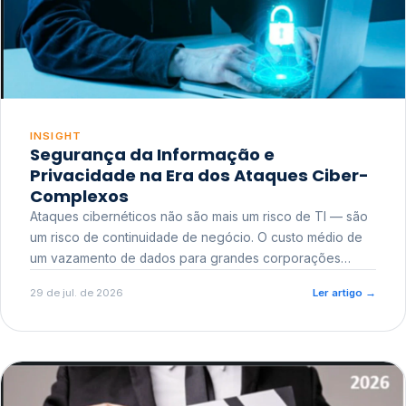
INSIGHT
Segurança da Informação e
Privacidade na Era dos Ataques Ciber-
Complexos
Ataques cibernéticos não são mais um risco de TI — são
um risco de continuidade de negócio. O custo médio de
um vazamento de dados para grandes corporações
ultrapassa a casa dos milhões, sem contar o dano
29 de jul. de 2026
Ler artigo
→
reputacional e o risco regulatório junto a órgãos como a
ANPD.