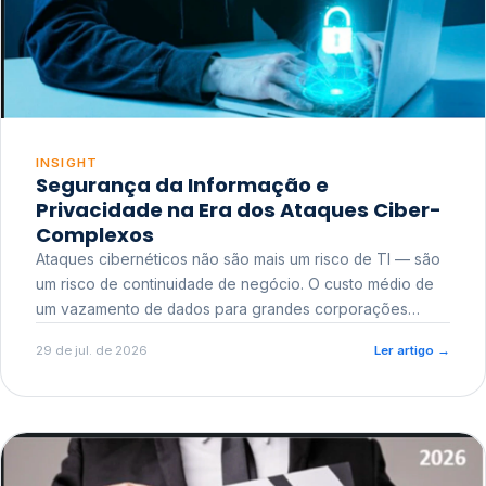
INSIGHT
Segurança da Informação e
Privacidade na Era dos Ataques Ciber-
Complexos
Ataques cibernéticos não são mais um risco de TI — são
um risco de continuidade de negócio. O custo médio de
um vazamento de dados para grandes corporações
ultrapassa a casa dos milhões, sem contar o dano
29 de jul. de 2026
Ler artigo
→
reputacional e o risco regulatório junto a órgãos como a
ANPD.