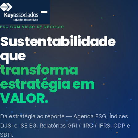
SISTEMAS DE GESTÃO OTIMIZADOS E INTEGRADOS
Conformidade que
protege seu
negócio.
Índices de Mercado
Mudanças Climáticas
Consultoria, auditoria e treinamentos em ISO 27001,
Reputação e Cadeia
ISO 27701, ISO 42001, ISO 37001, ISO 9001, ISO
Reporte Regulatório
14001, ISO 45001, ONA e PNQ — Gestão de
resíduos sólidos (PGRS/PMGRS).