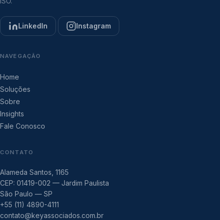
ISO.
LinkedIn
Instagram
NAVEGAÇÃO
Home
Soluções
Sobre
Insights
Fale Conosco
CONTATO
Alameda Santos, 1165
CEP: 01419-002 — Jardim Paulista
São Paulo — SP
+55 (11) 4890-4111
contato@keyassociados.com.br