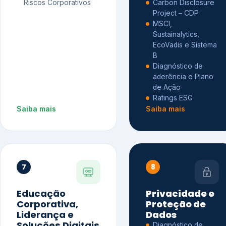
Riscos Corporativos
Carbon Disclosure
Project – CDP
MSCI,
Sustainalytics,
EcoVadis e Sistema
B
Diagnóstico de
aderência e Plano
de Ação
Ratings ESG
Saiba mais
Saiba mais
7
8
Educação
Privacidade e
Corporativa,
Proteção de
Liderança e
Dados
Soluções Digitais
Diagnóstico de