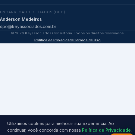
ENCARREGADO DE DADOS (DPO)
Anderson Medeiros
dpo@keyassociados.com.br
©
2026
Keyassociados Consultoria. Todos os direitos reservados.
Política de Privacidade
Termos de Uso
Utilizamos cookies para melhorar sua experiência. Ao
continuar, você concorda com nossa
Política de Privacidade
.