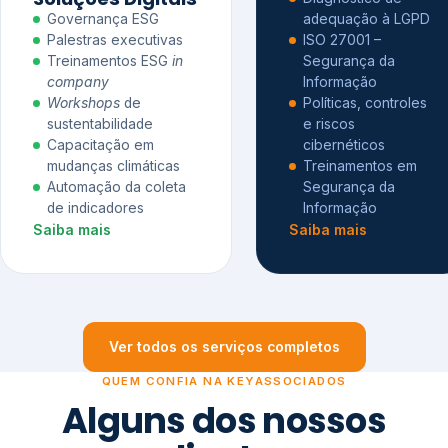
Governança ESG
adequação à LGPD
Palestras executivas
ISO 27001 –
Treinamentos ESG
in
Segurança da
company
Informação
Workshops
de
Políticas, controles
sustentabilidade
e riscos
Capacitação em
cibernéticos
mudanças climáticas
Treinamentos em
Automação da coleta
Segurança da
de indicadores
Informação
Saiba mais
Saiba mais
Ver todos os serviços completos
QUEM CONFIA NA KEYASSOCIADOS
Alguns dos nossos