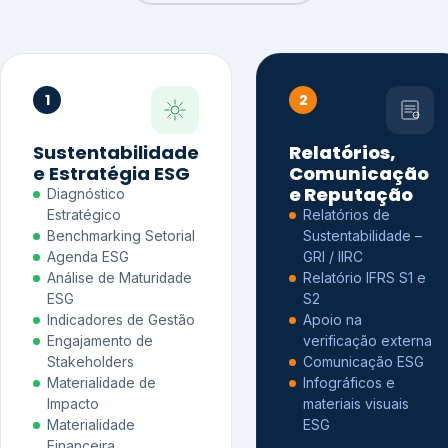
1
2
Sustentabilidade
Relatórios,
e Estratégia ESG
Comunicação
e Reputação
Diagnóstico
Estratégico
Relatórios de
Benchmarking Setorial
Sustentabilidade –
Agenda ESG
GRI / IIRC
Análise de Maturidade
Relatório IFRS S1 e
ESG
S2
Indicadores de Gestão
Apoio na
Engajamento de
verificação externa
Stakeholders
Comunicação ESG
Materialidade de
Infográficos e
Impacto
materiais visuais
Materialidade
ESG
Financeira