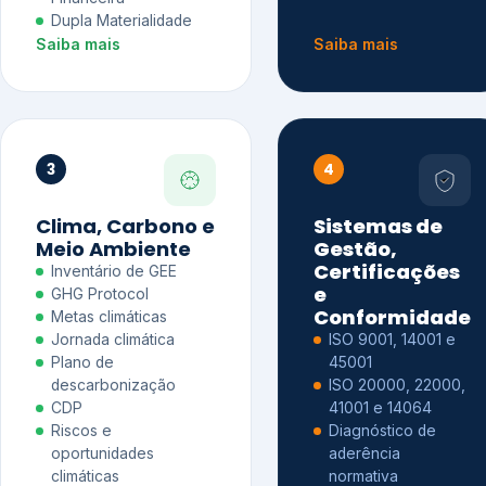
Dupla Materialidade
Saiba mais
Saiba mais
3
4
Clima, Carbono e
Sistemas de
Meio Ambiente
Gestão,
Certificações
Inventário de GEE
e
GHG Protocol
Conformidade
Metas climáticas
Jornada climática
ISO 9001, 14001 e
Plano de
45001
descarbonização
ISO 20000, 22000,
CDP
41001 e 14064
Riscos e
Diagnóstico de
oportunidades
aderência
climáticas
normativa