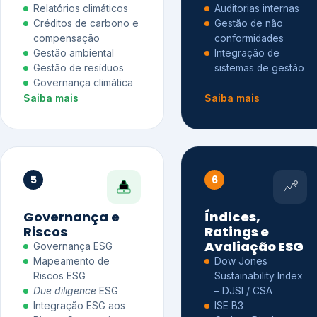
Relatórios climáticos
Auditorias internas
Créditos de carbono e
Gestão de não
compensação
conformidades
Gestão ambiental
Integração de
Gestão de resíduos
sistemas de gestão
Governança climática
Saiba mais
Saiba mais
5
6
Governança e
Índices,
Riscos
Ratings e
Avaliação ESG
Governança ESG
Mapeamento de
Dow Jones
Riscos ESG
Sustainability Index
Due diligence
ESG
– DJSI / CSA
Integração ESG aos
ISE B3