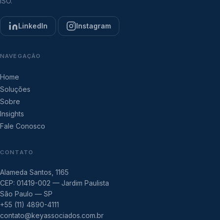
ISO.
LinkedIn
Instagram
NAVEGAÇÃO
Home
Soluções
Sobre
Insights
Fale Conosco
CONTATO
Alameda Santos, 1165
CEP: 01419-002 — Jardim Paulista
São Paulo — SP
+55 (11) 4890-4111
contato@keyassociados.com.br