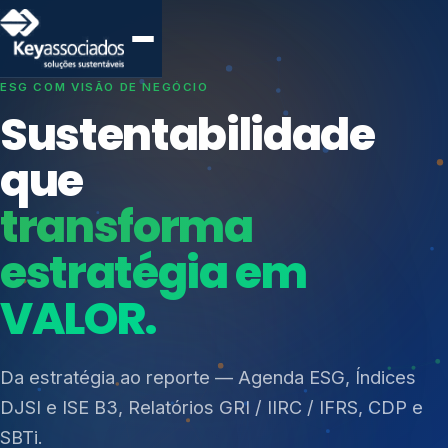
SISTEMAS DE GESTÃO OTIMIZADOS E INTEGRADOS
Conformidade que
protege seu
negócio.
Índices de Mercado
Mudanças Climáticas
Consultoria, auditoria e treinamentos em ISO 27001,
Reputação e Cadeia
ISO 27701, ISO 42001, ISO 37001, ISO 9001, ISO
Reporte Regulatório
14001, ISO 45001, ONA e PNQ — Gestão de
resíduos sólidos (PGRS/PMGRS).