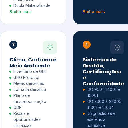
Dupla Materialidade
Saiba mais
Saiba mais
3
4
Clima, Carbono e
Sistemas de
Meio Ambiente
Gestão,
Certificações
Inventário de GEE
e
GHG Protocol
Conformidade
Metas climáticas
Jornada climática
ISO 9001, 14001 e
Plano de
45001
descarbonização
ISO 20000, 22000,
CDP
41001 e 14064
Riscos e
Diagnóstico de
oportunidades
aderência
climáticas
normativa