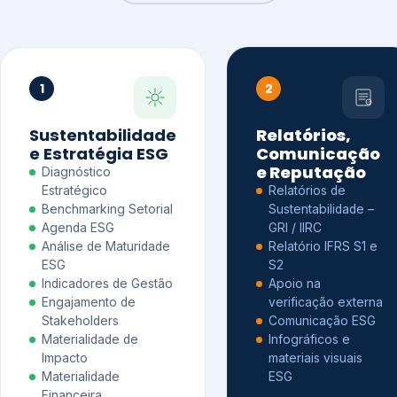
1
2
Sustentabilidade
Relatórios,
e Estratégia ESG
Comunicação
e Reputação
Diagnóstico
Estratégico
Relatórios de
Benchmarking Setorial
Sustentabilidade –
Agenda ESG
GRI / IIRC
Análise de Maturidade
Relatório IFRS S1 e
ESG
S2
Indicadores de Gestão
Apoio na
Engajamento de
verificação externa
Stakeholders
Comunicação ESG
Materialidade de
Infográficos e
Impacto
materiais visuais
Materialidade
ESG
Financeira