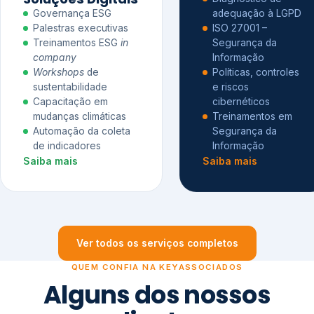
Governança ESG
adequação à LGPD
Palestras executivas
ISO 27001 –
Treinamentos ESG
in
Segurança da
company
Informação
Workshops
de
Políticas, controles
sustentabilidade
e riscos
Capacitação em
cibernéticos
mudanças climáticas
Treinamentos em
Automação da coleta
Segurança da
de indicadores
Informação
Saiba mais
Saiba mais
Ver todos os serviços completos
QUEM CONFIA NA KEYASSOCIADOS
Alguns dos nossos