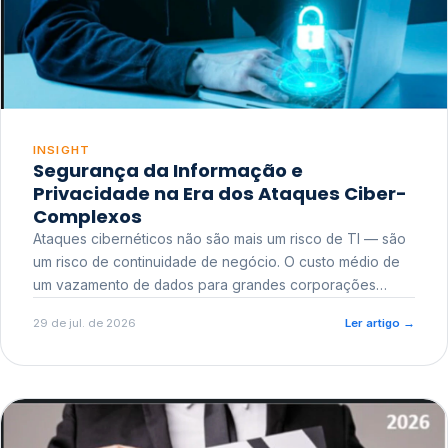
INSIGHT
Segurança da Informação e
Privacidade na Era dos Ataques Ciber-
Complexos
Ataques cibernéticos não são mais um risco de TI — são
um risco de continuidade de negócio. O custo médio de
um vazamento de dados para grandes corporações
ultrapassa a casa dos milhões, sem contar o dano
29 de jul. de 2026
Ler artigo
→
reputacional e o risco regulatório junto a órgãos como a
ANPD.