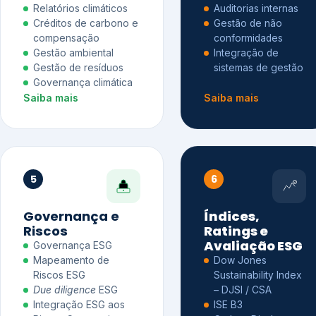
Relatórios climáticos
Auditorias internas
Créditos de carbono e
Gestão de não
compensação
conformidades
Gestão ambiental
Integração de
Gestão de resíduos
sistemas de gestão
Governança climática
Saiba mais
Saiba mais
5
6
Governança e
Índices,
Riscos
Ratings e
Avaliação ESG
Governança ESG
Mapeamento de
Dow Jones
Riscos ESG
Sustainability Index
Due diligence
ESG
– DJSI / CSA
Integração ESG aos
ISE B3