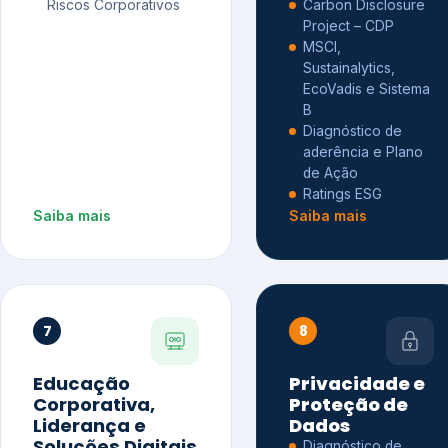
Riscos Corporativos
Carbon Disclosure
Project – CDP
MSCI,
Sustainalytics,
EcoVadis e Sistema
B
Diagnóstico de
aderência e Plano
de Ação
Ratings ESG
Saiba mais
Saiba mais
7
8
Educação
Privacidade e
Corporativa,
Proteção de
Liderança e
Dados
Soluções Digitais
Diagnóstico de