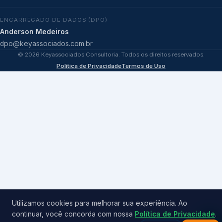
ENCARREGADO DE DADOS (DPO)
Anderson Medeiros
dpo@keyassociados.com.br
©
2026
Keyassociados Consultoria. Todos os direitos reservados.
Política de Privacidade
Termos de Uso
Utilizamos cookies para melhorar sua experiência. Ao
continuar, você concorda com nossa
Política de Privacidade
.