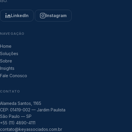
ISO.
LinkedIn
Instagram
NAVEGAÇÃO
Home
Soluções
Sobre
Insights
Fale Conosco
CONTATO
Alameda Santos, 1165
CEP: 01419-002 — Jardim Paulista
São Paulo — SP
+55 (11) 4890-4111
contato@keyassociados.com.br