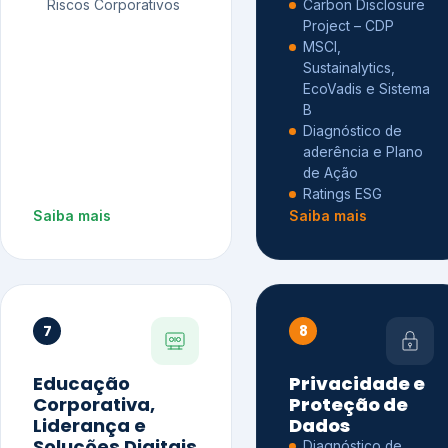
Riscos Corporativos
Carbon Disclosure
Project – CDP
MSCI,
Sustainalytics,
EcoVadis e Sistema
B
Diagnóstico de
aderência e Plano
de Ação
Ratings ESG
Saiba mais
Saiba mais
7
8
Educação
Privacidade e
Corporativa,
Proteção de
Liderança e
Dados
Soluções Digitais
Diagnóstico de