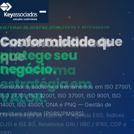
SISTEMAS DE GESTÃO OTIMIZADOS E INTEGRADOS
Conformidade que
protege seu
negócio.
Índices de Mercado
Mudanças Climáticas
Consultoria, auditoria e treinamentos em ISO 27001,
Reputação e Cadeia
ISO 27701, ISO 42001, ISO 37001, ISO 9001, ISO
Reporte Regulatório
14001, ISO 45001, ONA e PNQ — Gestão de
resíduos sólidos (PGRS/PMGRS).