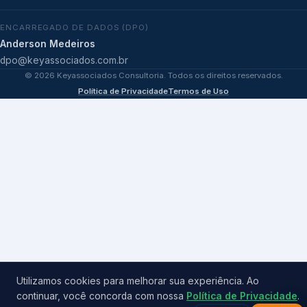
ENCARREGADO DE DADOS (DPO)
Anderson Medeiros
dpo@keyassociados.com.br
©
2026
Keyassociados Consultoria. Todos os direitos reservados.
Política de Privacidade
Termos de Uso
Utilizamos cookies para melhorar sua experiência. Ao
continuar, você concorda com nossa
Política de Privacidade
.