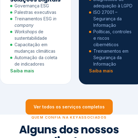
Governança ESG
adequação à LGPD
Palestras executivas
ISO 27001 –
Treinamentos ESG
in
Segurança da
company
Informação
Workshops
de
Políticas, controles
sustentabilidade
e riscos
Capacitação em
cibernéticos
mudanças climáticas
Treinamentos em
Automação da coleta
Segurança da
de indicadores
Informação
Saiba mais
Saiba mais
Ver todos os serviços completos
QUEM CONFIA NA KEYASSOCIADOS
Alguns dos nossos