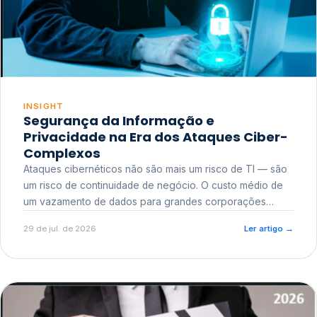
INSIGHT
Segurança da Informação e
Privacidade na Era dos Ataques Ciber-
Complexos
Ataques cibernéticos não são mais um risco de TI — são
um risco de continuidade de negócio. O custo médio de
um vazamento de dados para grandes corporações
ultrapassa a casa dos milhões, sem contar o dano
29 de jul. de 2026
Ler artigo
→
reputacional e o risco regulatório junto a órgãos como a
ANPD.