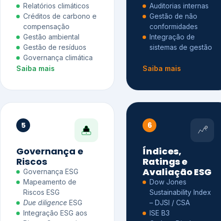
Relatórios climáticos
Auditorias internas
Créditos de carbono e
Gestão de não
compensação
conformidades
Gestão ambiental
Integração de
Gestão de resíduos
sistemas de gestão
Governança climática
Saiba mais
Saiba mais
5
6
Governança e
Índices,
Riscos
Ratings e
Avaliação ESG
Governança ESG
Mapeamento de
Dow Jones
Riscos ESG
Sustainability Index
Due diligence
ESG
– DJSI / CSA
Integração ESG aos
ISE B3