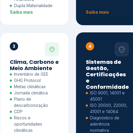
Dupla Materialidade
Saiba mais
Saiba mais
3
4
Clima, Carbono e
Sistemas de
Meio Ambiente
Gestão,
Certificações
Inventário de GEE
e
GHG Protocol
Conformidade
Metas climáticas
Jornada climática
ISO 9001, 14001 e
Plano de
45001
descarbonização
ISO 20000, 22000,
CDP
41001 e 14064
Riscos e
Diagnóstico de
oportunidades
aderência
climáticas
normativa