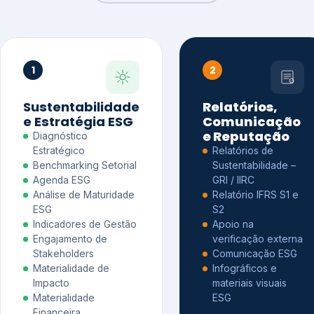
1
2
Sustentabilidade
Relatórios,
e Estratégia ESG
Comunicação
e Reputação
Diagnóstico
Estratégico
Relatórios de
Benchmarking Setorial
Sustentabilidade –
Agenda ESG
GRI / IIRC
Análise de Maturidade
Relatório IFRS S1 e
ESG
S2
Indicadores de Gestão
Apoio na
Engajamento de
verificação externa
Stakeholders
Comunicação ESG
Materialidade de
Infográficos e
Impacto
materiais visuais
Materialidade
ESG
Financeira