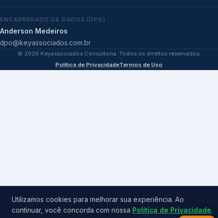
ENCARREGADO DE DADOS (DPO)
Anderson Medeiros
dpo@keyassociados.com.br
©
2026
Keyassociados Consultoria. Todos os direitos reservados.
Política de Privacidade
Termos de Uso
Utilizamos cookies para melhorar sua experiência. Ao
continuar, você concorda com nossa
Política de Privacidade
.