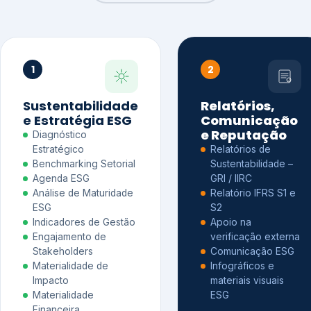
1
2
Sustentabilidade
Relatórios,
e Estratégia ESG
Comunicação
e Reputação
Diagnóstico
Estratégico
Relatórios de
Benchmarking Setorial
Sustentabilidade –
Agenda ESG
GRI / IIRC
Análise de Maturidade
Relatório IFRS S1 e
ESG
S2
Indicadores de Gestão
Apoio na
Engajamento de
verificação externa
Stakeholders
Comunicação ESG
Materialidade de
Infográficos e
Impacto
materiais visuais
Materialidade
ESG
Financeira