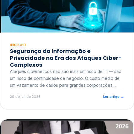
INSIGHT
Segurança da Informação e
Privacidade na Era dos Ataques Ciber-
Complexos
Ataques cibernéticos não são mais um risco de TI — são
um risco de continuidade de negócio. O custo médio de
um vazamento de dados para grandes corporações
ultrapassa a casa dos milhões, sem contar o dano
29 de jul. de 2026
Ler artigo
→
reputacional e o risco regulatório junto a órgãos como a
ANPD.