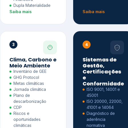
Dupla Materialidade
Saiba mais
Saiba mais
3
4
Clima, Carbono e
Sistemas de
Meio Ambiente
Gestão,
Certificações
Inventário de GEE
e
GHG Protocol
Conformidade
Metas climáticas
Jornada climática
ISO 9001, 14001 e
Plano de
45001
descarbonização
ISO 20000, 22000,
CDP
41001 e 14064
Riscos e
Diagnóstico de
oportunidades
aderência
climáticas
normativa