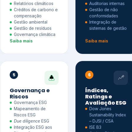
Relatórios climáticos
Auditorias internas
Créditos de carbono e
Gestão de não
compensação
conformidades
Gestão ambiental
Integração de
Gestão de resíduos
sistemas de gestão
Governança climática
Saiba mais
Saiba mais
5
6
Governança e
Índices,
Riscos
Ratings e
Avaliação ESG
Governança ESG
Mapeamento de
Dow Jones
Riscos ESG
Sustainability Index
Due diligence
ESG
– DJSI / CSA
Integração ESG aos
ISE B3