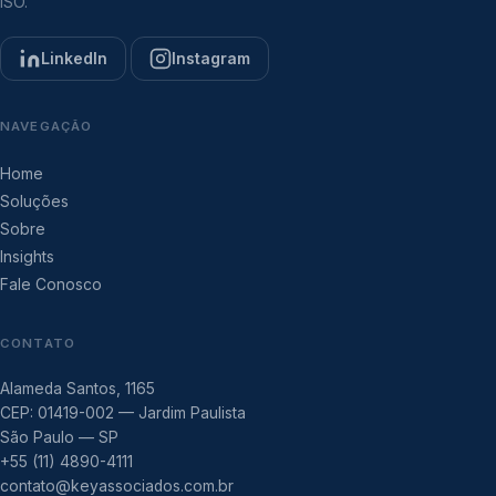
ISO.
LinkedIn
Instagram
NAVEGAÇÃO
Home
Soluções
Sobre
Insights
Fale Conosco
CONTATO
Alameda Santos, 1165
CEP: 01419-002 — Jardim Paulista
São Paulo — SP
+55 (11) 4890-4111
contato@keyassociados.com.br