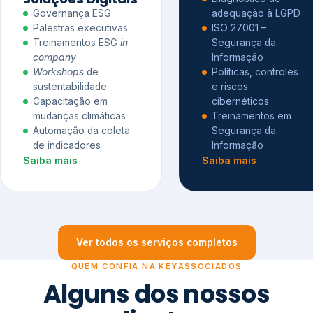
Governança ESG
adequação à LGPD
Palestras executivas
ISO 27001 –
Treinamentos ESG
in
Segurança da
company
Informação
Workshops
de
Políticas, controles
sustentabilidade
e riscos
Capacitação em
cibernéticos
mudanças climáticas
Treinamentos em
Automação da coleta
Segurança da
de indicadores
Informação
Saiba mais
Saiba mais
Ver todos os serviços completos
QUEM CONFIA NA KEYASSOCIADOS
Alguns dos nossos