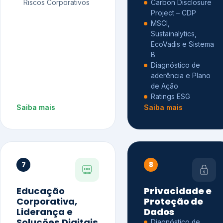
Riscos Corporativos
Carbon Disclosure
Project – CDP
MSCI,
Sustainalytics,
EcoVadis e Sistema
B
Diagnóstico de
aderência e Plano
de Ação
Ratings ESG
Saiba mais
Saiba mais
7
8
Educação
Privacidade e
Corporativa,
Proteção de
Liderança e
Dados
Soluções Digitais
Diagnóstico de