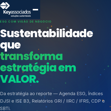
SISTEMAS DE GESTÃO OTIMIZADOS E INTEGRADOS
Conformidade que
protege seu
negócio.
Índices de Mercado
Mudanças Climáticas
Consultoria, auditoria e treinamentos em ISO 27001,
Reputação e Cadeia
ISO 27701, ISO 42001, ISO 37001, ISO 9001, ISO
Reporte Regulatório
14001, ISO 45001, ONA e PNQ — Gestão de
resíduos sólidos (PGRS/PMGRS).