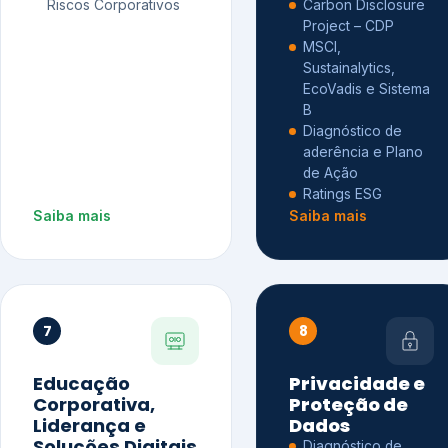
Riscos Corporativos
Carbon Disclosure
Project – CDP
MSCI,
Sustainalytics,
EcoVadis e Sistema
B
Diagnóstico de
aderência e Plano
de Ação
Ratings ESG
Saiba mais
Saiba mais
7
8
Educação
Privacidade e
Corporativa,
Proteção de
Liderança e
Dados
Soluções Digitais
Diagnóstico de