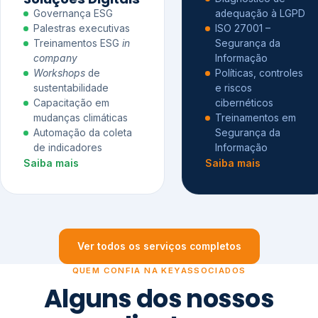
Governança ESG
adequação à LGPD
Palestras executivas
ISO 27001 –
Treinamentos ESG
in
Segurança da
company
Informação
Workshops
de
Políticas, controles
sustentabilidade
e riscos
Capacitação em
cibernéticos
mudanças climáticas
Treinamentos em
Automação da coleta
Segurança da
de indicadores
Informação
Saiba mais
Saiba mais
Ver todos os serviços completos
QUEM CONFIA NA KEYASSOCIADOS
Alguns dos nossos