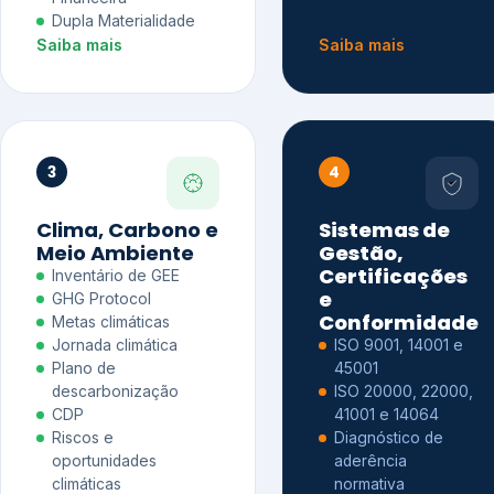
Dupla Materialidade
Saiba mais
Saiba mais
3
4
Clima, Carbono e
Sistemas de
Meio Ambiente
Gestão,
Certificações
Inventário de GEE
e
GHG Protocol
Conformidade
Metas climáticas
Jornada climática
ISO 9001, 14001 e
Plano de
45001
descarbonização
ISO 20000, 22000,
CDP
41001 e 14064
Riscos e
Diagnóstico de
oportunidades
aderência
climáticas
normativa