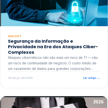
INSIGHT
Segurança da Informação e
Privacidade na Era dos Ataques Ciber-
Complexos
Ataques cibernéticos não são mais um risco de TI — são
um risco de continuidade de negócio. O custo médio de
um vazamento de dados para grandes corporações
ultrapassa a casa dos milhões, sem contar o dano
29 de jul. de 2026
Ler artigo
→
reputacional e o risco regulatório junto a órgãos como a
ANPD.