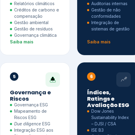
Relatórios climáticos
Auditorias internas
Créditos de carbono e
Gestão de não
compensação
conformidades
Gestão ambiental
Integração de
Gestão de resíduos
sistemas de gestão
Governança climática
Saiba mais
Saiba mais
5
6
Governança e
Índices,
Riscos
Ratings e
Avaliação ESG
Governança ESG
Mapeamento de
Dow Jones
Riscos ESG
Sustainability Index
Due diligence
ESG
– DJSI / CSA
Integração ESG aos
ISE B3