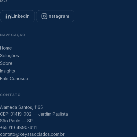
ISO.
LinkedIn
Instagram
NAVEGAÇÃO
Home
Soluções
Sobre
Insights
Fale Conosco
CONTATO
Alameda Santos, 1165
CEP: 01419-002 — Jardim Paulista
São Paulo — SP
+55 (11) 4890-4111
contato@keyassociados.com.br