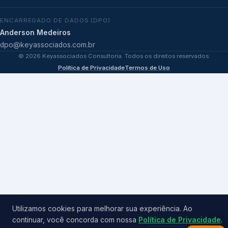
ENCARREGADO DE DADOS (DPO)
Anderson Medeiros
dpo@keyassociados.com.br
©
2026
Keyassociados Consultoria. Todos os direitos reservados.
Política de Privacidade
Termos de Uso
Utilizamos cookies para melhorar sua experiência. Ao
continuar, você concorda com nossa
Política de Privacidade
.