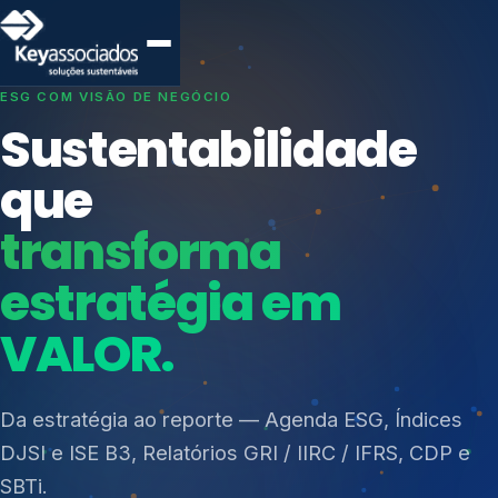
SISTEMAS DE GESTÃO OTIMIZADOS E INTEGRADOS
Conformidade que
protege seu
negócio.
Índices de Mercado
Mudanças Climáticas
Consultoria, auditoria e treinamentos em ISO 27001,
Reputação e Cadeia
ISO 27701, ISO 42001, ISO 37001, ISO 9001, ISO
Reporte Regulatório
14001, ISO 45001, ONA e PNQ — Gestão de
resíduos sólidos (PGRS/PMGRS).