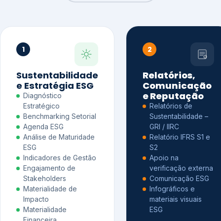
1
2
Sustentabilidade
Relatórios,
e Estratégia ESG
Comunicação
e Reputação
Diagnóstico
Estratégico
Relatórios de
Benchmarking Setorial
Sustentabilidade –
Agenda ESG
GRI / IIRC
Análise de Maturidade
Relatório IFRS S1 e
ESG
S2
Indicadores de Gestão
Apoio na
Engajamento de
verificação externa
Stakeholders
Comunicação ESG
Materialidade de
Infográficos e
Impacto
materiais visuais
Materialidade
ESG
Financeira