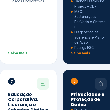
Riscos Corporativos
Carbon Disclosure
Project – CDP
MSCI,
Sustainalytics,
EcoVadis e Sistema
B
Diagnóstico de
aderência e Plano
de Ação
Ratings ESG
Saiba mais
Saiba mais
7
8
Educação
Privacidade e
Corporativa,
Proteção de
Liderança e
Dados
Soluções Digitais
Diagnóstico de