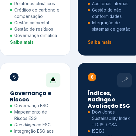
Relatórios climáticos
Auditorias internas
Créditos de carbono e
Gestão de não
compensação
conformidades
Gestão ambiental
Integração de
Gestão de resíduos
sistemas de gestão
Governança climática
Saiba mais
Saiba mais
5
6
Governança e
Índices,
Riscos
Ratings e
Avaliação ESG
Governança ESG
Mapeamento de
Dow Jones
Riscos ESG
Sustainability Index
Due diligence
ESG
– DJSI / CSA
Integração ESG aos
ISE B3