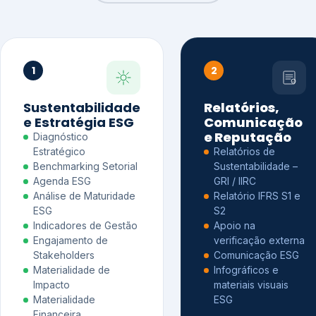
1
2
Sustentabilidade
Relatórios,
e Estratégia ESG
Comunicação
e Reputação
Diagnóstico
Estratégico
Relatórios de
Benchmarking Setorial
Sustentabilidade –
Agenda ESG
GRI / IIRC
Análise de Maturidade
Relatório IFRS S1 e
ESG
S2
Indicadores de Gestão
Apoio na
Engajamento de
verificação externa
Stakeholders
Comunicação ESG
Materialidade de
Infográficos e
Impacto
materiais visuais
Materialidade
ESG
Financeira