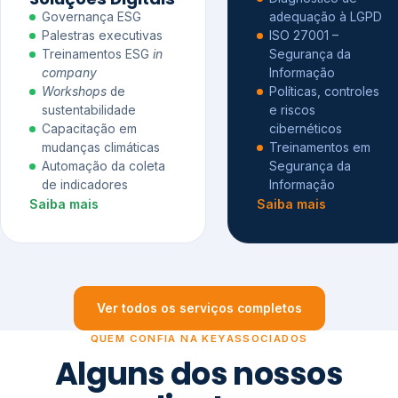
Governança ESG
adequação à LGPD
Palestras executivas
ISO 27001 –
Treinamentos ESG
in
Segurança da
company
Informação
Workshops
de
Políticas, controles
sustentabilidade
e riscos
Capacitação em
cibernéticos
mudanças climáticas
Treinamentos em
Automação da coleta
Segurança da
de indicadores
Informação
Saiba mais
Saiba mais
Ver todos os serviços completos
QUEM CONFIA NA KEYASSOCIADOS
Alguns dos nossos