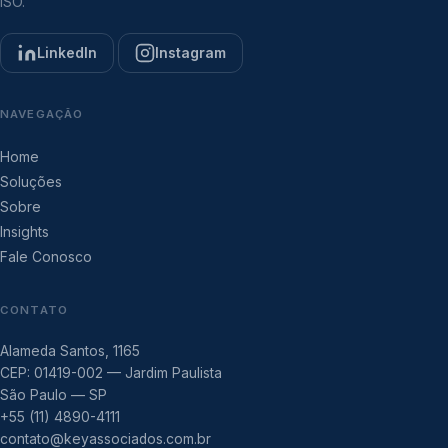
ISO.
LinkedIn
Instagram
NAVEGAÇÃO
Home
Soluções
Sobre
Insights
Fale Conosco
CONTATO
Alameda Santos, 1165
CEP: 01419-002 — Jardim Paulista
São Paulo — SP
+55 (11) 4890-4111
contato@keyassociados.com.br