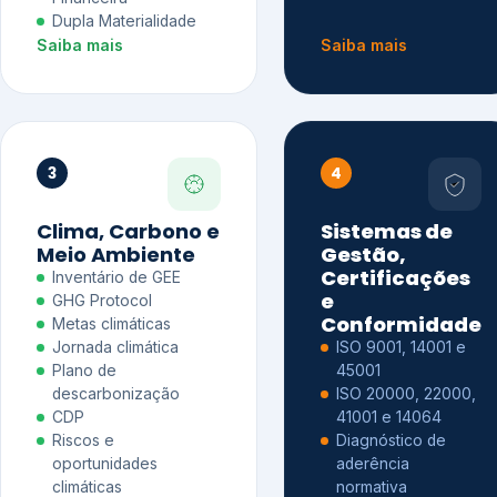
Dupla Materialidade
Saiba mais
Saiba mais
3
4
Clima, Carbono e
Sistemas de
Meio Ambiente
Gestão,
Certificações
Inventário de GEE
e
GHG Protocol
Conformidade
Metas climáticas
Jornada climática
ISO 9001, 14001 e
Plano de
45001
descarbonização
ISO 20000, 22000,
CDP
41001 e 14064
Riscos e
Diagnóstico de
oportunidades
aderência
climáticas
normativa