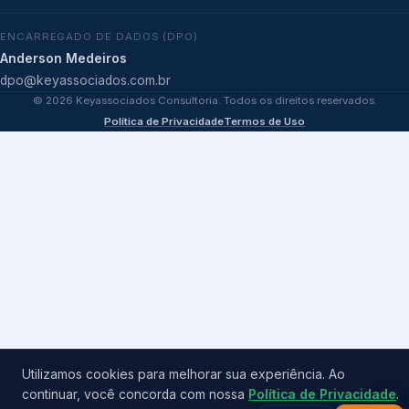
ENCARREGADO DE DADOS (DPO)
Anderson Medeiros
dpo@keyassociados.com.br
©
2026
Keyassociados Consultoria. Todos os direitos reservados.
Política de Privacidade
Termos de Uso
Utilizamos cookies para melhorar sua experiência. Ao
continuar, você concorda com nossa
Política de Privacidade
.