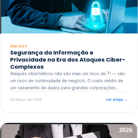
INSIGHT
Segurança da Informação e
Privacidade na Era dos Ataques Ciber-
Complexos
Ataques cibernéticos não são mais um risco de TI — são
um risco de continuidade de negócio. O custo médio de
um vazamento de dados para grandes corporações
ultrapassa a casa dos milhões, sem contar o dano
29 de jul. de 2026
Ler artigo
→
reputacional e o risco regulatório junto a órgãos como a
ANPD.