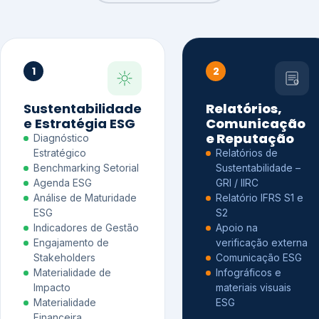
1
2
Sustentabilidade
Relatórios,
e Estratégia ESG
Comunicação
e Reputação
Diagnóstico
Estratégico
Relatórios de
Benchmarking Setorial
Sustentabilidade –
Agenda ESG
GRI / IIRC
Análise de Maturidade
Relatório IFRS S1 e
ESG
S2
Indicadores de Gestão
Apoio na
Engajamento de
verificação externa
Stakeholders
Comunicação ESG
Materialidade de
Infográficos e
Impacto
materiais visuais
Materialidade
ESG
Financeira