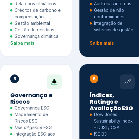
Relatórios climáticos
Auditorias internas
Créditos de carbono e
Gestão de não
compensação
conformidades
Gestão ambiental
Integração de
Gestão de resíduos
sistemas de gestão
Governança climática
Saiba mais
Saiba mais
5
6
Governança e
Índices,
Riscos
Ratings e
Avaliação ESG
Governança ESG
Mapeamento de
Dow Jones
Riscos ESG
Sustainability Index
Due diligence
ESG
– DJSI / CSA
Integração ESG aos
ISE B3