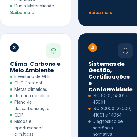
Dupla Materialidade
Saiba mais
Saiba mais
3
4
Clima, Carbono e
Sistemas de
Meio Ambiente
Gestão,
Certificações
Inventário de GEE
e
GHG Protocol
Conformidade
Metas climáticas
Jornada climática
ISO 9001, 14001 e
Plano de
45001
descarbonização
ISO 20000, 22000,
CDP
41001 e 14064
Riscos e
Diagnóstico de
oportunidades
aderência
climáticas
normativa