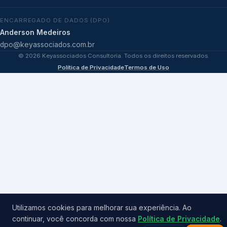
ENCARREGADO DE DADOS (DPO)
Anderson Medeiros
dpo@keyassociados.com.br
©
2026
Keyassociados Consultoria. Todos os direitos reservados.
Política de Privacidade
Termos de Uso
Utilizamos cookies para melhorar sua experiência. Ao
continuar, você concorda com nossa
Política de Privacidade
.