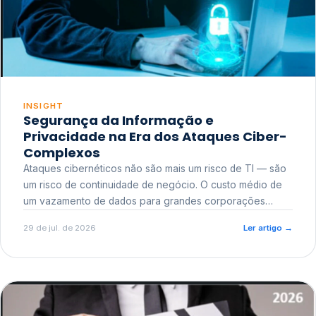
INSIGHT
Segurança da Informação e
Privacidade na Era dos Ataques Ciber-
Complexos
Ataques cibernéticos não são mais um risco de TI — são
um risco de continuidade de negócio. O custo médio de
um vazamento de dados para grandes corporações
ultrapassa a casa dos milhões, sem contar o dano
29 de jul. de 2026
Ler artigo
→
reputacional e o risco regulatório junto a órgãos como a
ANPD.