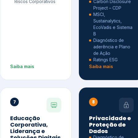
Riscos Corporativos
Carbon Disclosure
Project – CDP
MSCI,
Sustainalytics,
EcoVadis e Sistema
B
Diagnóstico de
aderência e Plano
de Ação
Ratings ESG
Saiba mais
Saiba mais
7
8
Educação
Privacidade e
Corporativa,
Proteção de
Liderança e
Dados
Soluções Digitais
Diagnóstico de