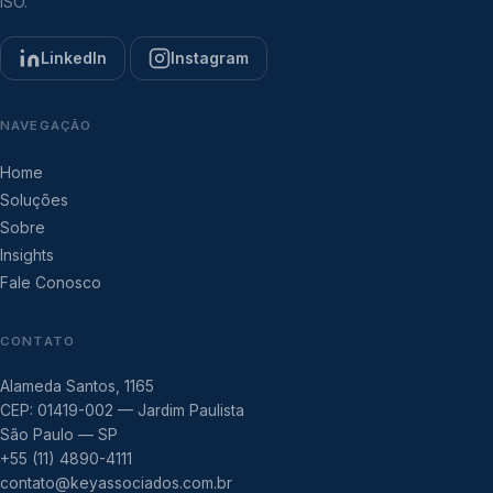
ISO.
LinkedIn
Instagram
NAVEGAÇÃO
Home
Soluções
Sobre
Insights
Fale Conosco
CONTATO
Alameda Santos, 1165
CEP: 01419-002 — Jardim Paulista
São Paulo — SP
+55 (11) 4890-4111
contato@keyassociados.com.br