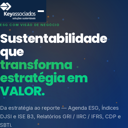
SISTEMAS DE GESTÃO OTIMIZADOS E INTEGRADOS
Conformidade que
protege seu
negócio.
Índices de Mercado
Mudanças Climáticas
Consultoria, auditoria e treinamentos em ISO 27001,
Reputação e Cadeia
ISO 27701, ISO 42001, ISO 37001, ISO 9001, ISO
Reporte Regulatório
14001, ISO 45001, ONA e PNQ — Gestão de
resíduos sólidos (PGRS/PMGRS).