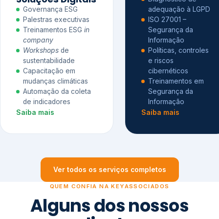
Governança ESG
adequação à LGPD
Palestras executivas
ISO 27001 –
Treinamentos ESG
in
Segurança da
company
Informação
Workshops
de
Políticas, controles
sustentabilidade
e riscos
Capacitação em
cibernéticos
mudanças climáticas
Treinamentos em
Automação da coleta
Segurança da
de indicadores
Informação
Saiba mais
Saiba mais
Ver todos os serviços completos
QUEM CONFIA NA KEYASSOCIADOS
Alguns dos nossos