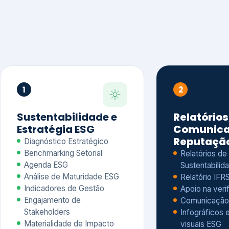
1
2
Sustentabilidade e
Relatórios
Estratégia ESG
Comunica
Reputaçã
Diagnóstico Estratégico
Benchmarking Setorial
Relatórios de
Agenda ESG
Sustentabilida
Análise de Maturidade ESG
Relatório IFR
Indicadores de Gestão
Apoio na veri
Engajamento de
Comunicação
Stakeholders
Infográficos 
Materialidade de Impacto
visuais ESG