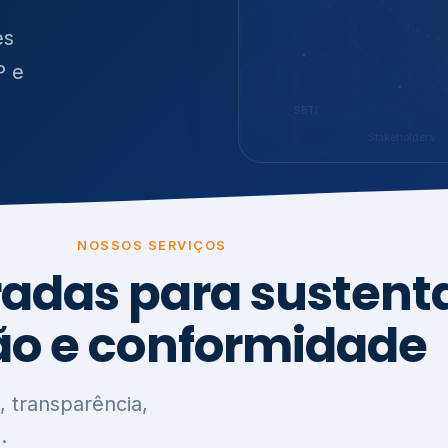
O
síduos
es
P e
SBTi
Stakeholders
NOSSOS SERVIÇOS
radas para sustenta
ão e conformidade
, transparência,
.