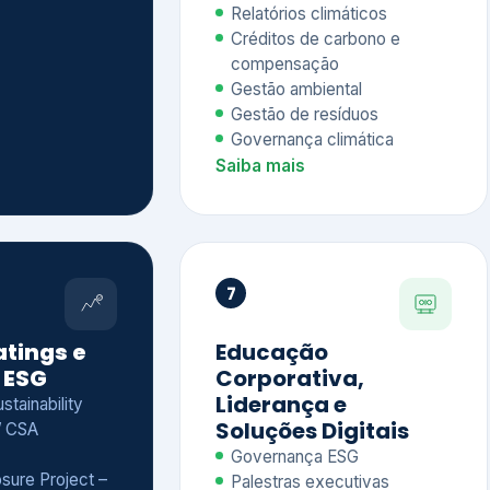
Relatórios climáticos
Créditos de carbono e
compensação
Gestão ambiental
Gestão de resíduos
Governança climática
Saiba mais
7
atings e
Educação
 ESG
Corporativa,
Liderança e
tainability
Soluções Digitais
/ CSA
Governança ESG
sure Project –
Palestras executivas