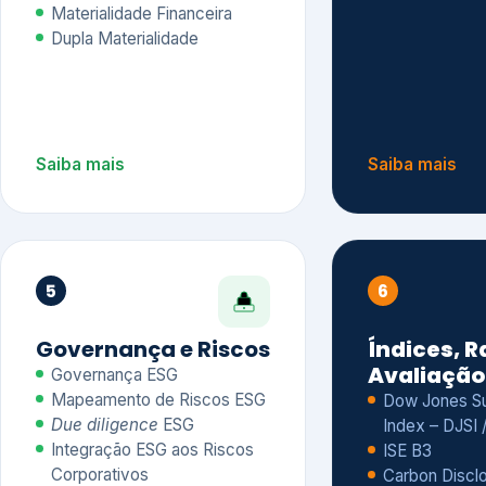
Materialidade Financeira
Dupla Materialidade
Saiba mais
Saiba mais
5
6
Governança e Riscos
Índices, R
Avaliação
Governança ESG
Mapeamento de Riscos ESG
Dow Jones Sus
Due diligence
ESG
Index – DJSI 
Integração ESG aos Riscos
ISE B3
Corporativos
Carbon Disclo