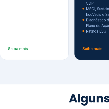
CDP
MSCI, Sustain
EcoVadis e S
Diagnóstico d
Plano de Açã
Ratings ESG
Saiba mais
Saiba mais
Alguns