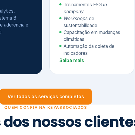
Treinamentos ESG
in
alytics,
company
istema B
Workshops
de
e aderência e
sustentabilidade
o
Capacitação em mudanças
climáticas
Automação da coleta de
indicadores
Saiba mais
Ver todos os serviços completos
QUEM CONFIA NA KEYASSOCIADOS
 dos nossos cliente