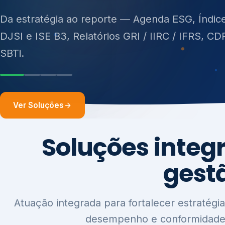
ISO 27701, ISO 42001, ISO 37001, ISO 9001, IS
14001, ISO 45001, ONA e PNQ — Gestão de re
Da estratégia ao reporte — Agenda ESG, Índic
sólidos (PGRS/PMGRS).
DJSI e ISE B3, Relatórios GRI / IIRC / IFRS, CD
SBTi.
Ver Soluções
Soluções integ
gest
Atuação integrada para fortalecer estratégia
desempenho e conformidade