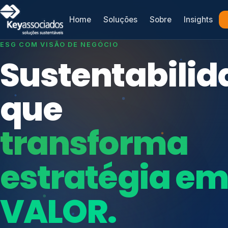
Home
Soluções
Sobre
Insights
SISTEMAS DE GESTÃO OTIMIZADOS E INTEGRADOS
ESG COM VISÃO DE NEGÓCIO
Conformidad
Sustentabilid
que
que
protege seu
transforma
Índices de Mercado
negócio.
Mudanças Climáticas
estratégia e
Reputação e Cadeia
Reporte Regulatório
VALOR.
Consultoria, auditoria e treinamentos em ISO 2