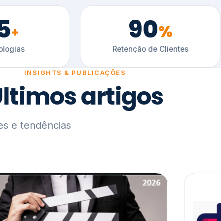
5
90
%
+
logias
Retenção de Clientes
INSIGHTS & PUBLICAÇÕES
ltimos artigos
es e tendências