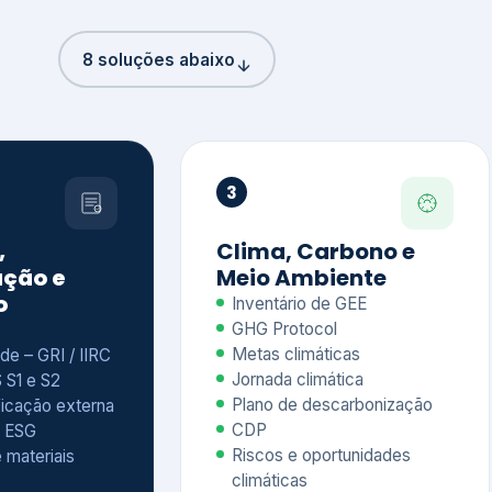
8 soluções abaixo
3
,
Clima, Carbono e
ção e
Meio Ambiente
o
Inventário de GEE
GHG Protocol
Metas climáticas
de – GRI / IIRC
Jornada climática
S S1 e S2
Plano de descarbonização
ficação externa
CDP
 ESG
Riscos e oportunidades
e materiais
climáticas