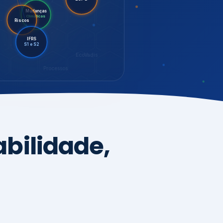
LGPD
Mudanças
Riscos
Climáticas
IFRS
S1 e S2
EcoVadis
Processos
bilidade,