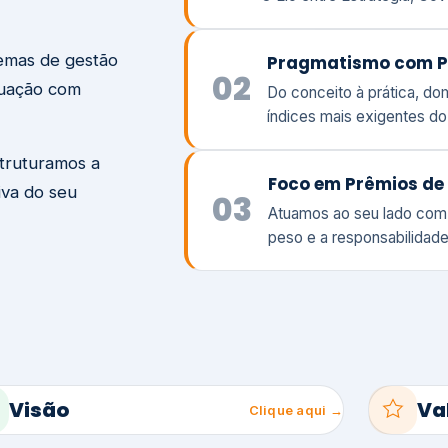
temas de gestão
Pragmatismo com P
02
tuação com
Do conceito à prática, d
índices mais exigentes d
struturamos a
Foco em Prêmios de 
iva do seu
03
Atuamos ao seu lado com
peso e a responsabilidade
Visão
Va
Clique aqui →