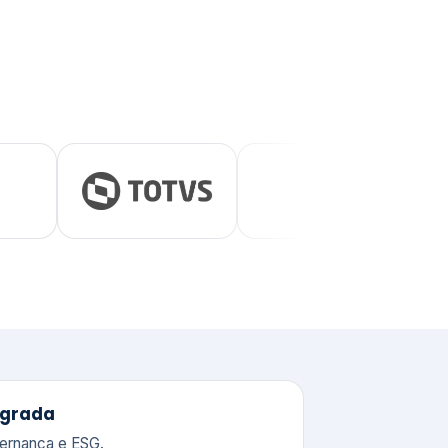
tegrada
vernança e ESG.