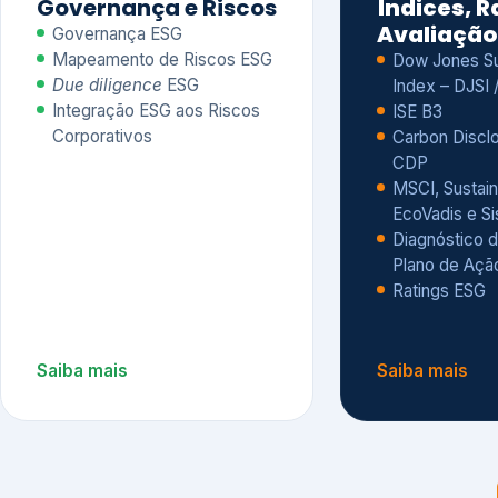
CDP
MSCI, Sustain
EcoVadis e S
Diagnóstico d
Plano de Açã
Ratings ESG
Saiba mais
Saiba mais
Alguns