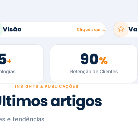
5
90
%
+
logias
Retenção de Clientes
INSIGHTS & PUBLICAÇÕES
ltimos artigos
es e tendências