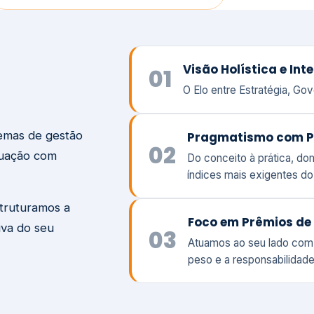
temas de gestão
Pragmatismo com P
02
tuação com
Do conceito à prática, d
índices mais exigentes d
struturamos a
Foco em Prêmios de 
iva do seu
03
Atuamos ao seu lado com
peso e a responsabilidade
Visão
Va
Clique aqui →