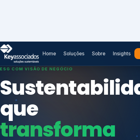
Home
Soluções
Sobre
Insights
SISTEMAS DE GESTÃO OTIMIZADOS E INTEGRADOS
Conformidad
que
protege seu
Índices de Mercado
negócio.
Mudanças Climáticas
Reputação e Cadeia
Reporte Regulatório
Consultoria, auditoria e treinamentos em ISO 2