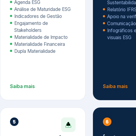
Materialidade Financeira
Dupla Materialidade
Saiba mais
Saiba mais
5
6
Governança e Riscos
Índices, R
Avaliação
Governança ESG
Mapeamento de Riscos ESG
Dow Jones Sus
Due diligence
ESG
Index – DJSI 
Integração ESG aos Riscos
ISE B3
Corporativos
Carbon Disclo