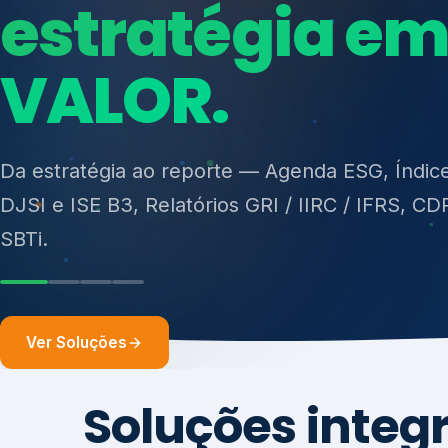
ISO 27701, ISO 42001, ISO 37001, ISO 9001, IS
14001, ISO 45001, ONA e PNQ — Gestão de re
sólidos (PGRS/PMGRS).
Ver Soluções
Soluções integ
gest
Atuação integrada para fortalecer estratégia
desempenho e conformidade