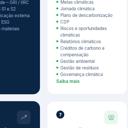
Relatórios climáticos
Créditos de carbono e
compensação
Gestão ambiental
Gestão de resíduos
Governança climática
Saiba mais
7
atings e
Educação
 ESG
Corporativa,
Liderança e
tainability
Soluções Digitais
/ CSA
Governança ESG
sure Project –
Palestras executivas