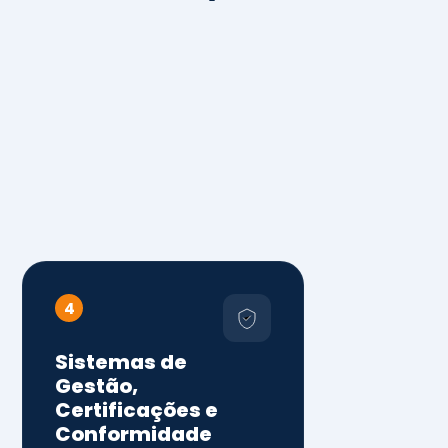
4
Sistemas de
Gestão,
Certificações e
Conformidade
ISO 9001, 14001 e 45001
ISO 20000, 22000, 41001 e
14064
Diagnóstico de aderência
normativa
Auditorias internas