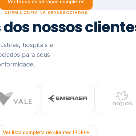
trias, hospitais e
ociados para seus
onformidade.
Ver lista completa de clientes (PDF)
Visão Holística e In
01
O Elo entre Estratégia, Go