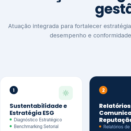
1
2
Sustentabilidade e
Relatórios
Estratégia ESG
Comunica
Reputaçã
Diagnóstico Estratégico
Benchmarking Setorial
Relatórios de
Agenda ESG
Sustentabilida
Análise de Maturidade ESG
Relatório IFR
Indicadores de Gestão
Apoio na veri
Engajamento de
Comunicação
Stakeholders
Infográficos 
Materialidade de Impacto
visuais ESG