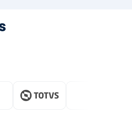
tegrada
vernança e ESG.