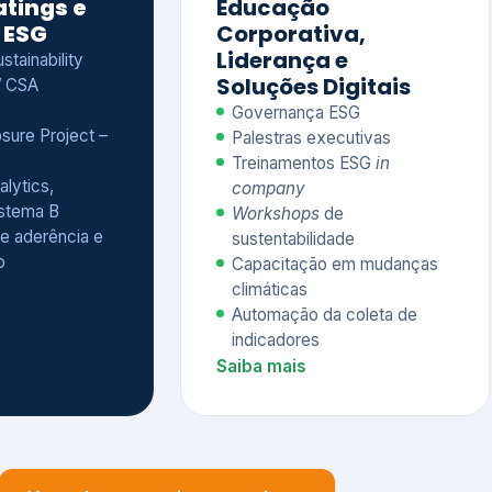
Treinamentos ESG
in
alytics,
company
istema B
Workshops
de
e aderência e
sustentabilidade
o
Capacitação em mudanças
climáticas
Automação da coleta de
indicadores
Saiba mais
Ver todos os serviços completos
QUEM CONFIA NA KEYASSOCIADOS
 dos nossos cliente