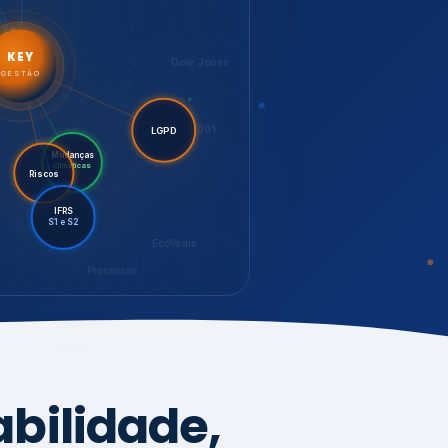
LGPD
Mudanças
Riscos
Climáticas
IFRS
S1 e S2
EcoVadis
Processos
bilidade,