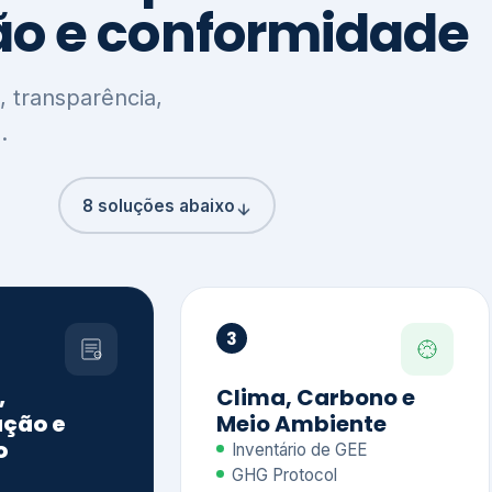
8 soluções abaixo
3
,
Clima, Carbono e
ção e
Meio Ambiente
o
Inventário de GEE
GHG Protocol
Metas climáticas
de – GRI / IIRC
Jornada climática
S S1 e S2
Plano de descarbonização
ficação externa
CDP
 ESG
Riscos e oportunidades
e materiais
climáticas