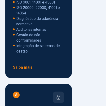
Gestão de não
conformidades
Integração de sistemas de
gestão
Saiba mais
8
Privacidade e
Proteção de Dados
Diagnóstico de adequação à
LGPD
ISO 27001 – Segurança da
Informação