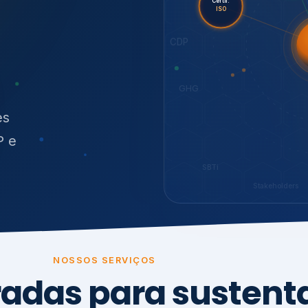
O
síduos
SBTi
Stakeholders
NOSSOS SERVIÇOS
radas para sustenta
ão e conformidade
, transparência,
.