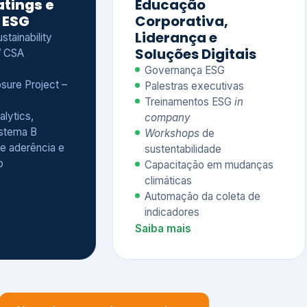
Treinamentos ESG
in
alytics,
company
istema B
Workshops
de
e aderência e
sustentabilidade
o
Capacitação em mudanças
climáticas
Automação da coleta de
indicadores
Saiba mais
Ver todos os serviços completos
QUEM CONFIA NA KEYASSOCIADOS
 dos nossos cliente