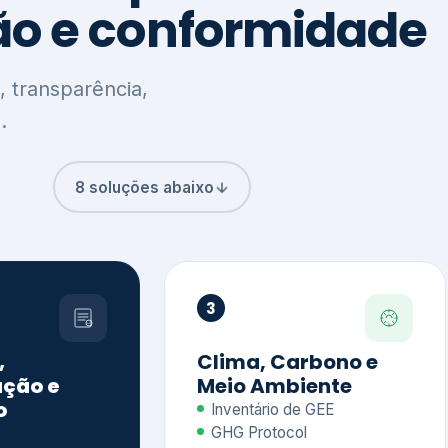
8 soluções abaixo
3
,
Clima, Carbono e
ção e
Meio Ambiente
o
Inventário de GEE
GHG Protocol
Metas climáticas
de – GRI / IIRC
Jornada climática
S S1 e S2
Plano de descarbonização
ficação externa
CDP
 ESG
Riscos e oportunidades
e materiais
climáticas