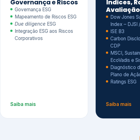
CDP
MSCI, Sustain
EcoVadis e S
Diagnóstico d
Plano de Açã
Ratings ESG
Saiba mais
Saiba mais
Alguns