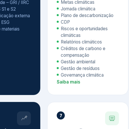
Relatórios climáticos
Créditos de carbono e
compensação
Gestão ambiental
Gestão de resíduos
Governança climática
Saiba mais
7
atings e
Educação
 ESG
Corporativa,
Liderança e
tainability
Soluções Digitais
/ CSA
Governança ESG
sure Project –
Palestras executivas