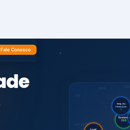
Fale Conosco
e
ESR
ONA
GRI
Seg. da
Informação
SI
Su
Audi
Certif.
ISO 27701
ISO
CDP
7001,
GHG