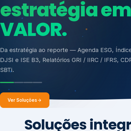
ISO 27701, ISO 42001, ISO 37001, ISO 9001, IS
14001, ISO 45001, ONA e PNQ — Gestão de re
sólidos (PGRS/PMGRS).
Ver Soluções
Soluções integ
gest
Atuação integrada para fortalecer estratégia
desempenho e conformidade