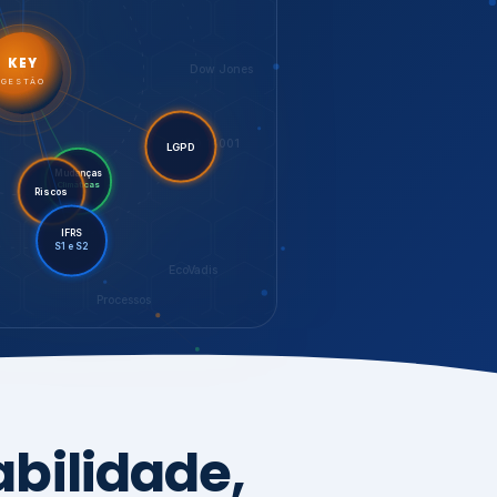
LGPD
Riscos
Mudanças
Climáticas
IFRS
S1 e S2
EcoVadis
Processos
bilidade,