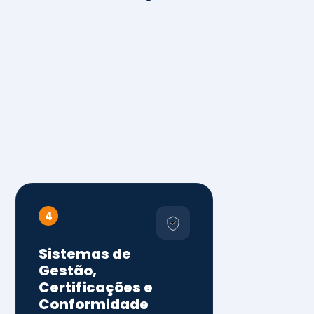
4
Sistemas de
Gestão,
Certificações e
Conformidade
ISO 9001, 14001 e 45001
ISO 20000, 22000, 41001 e
14064
Diagnóstico de aderência
normativa
Auditorias internas