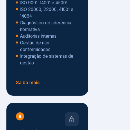
Gestão de não
conformidades
Integração de sistemas de
gestão
Saiba mais
8
Privacidade e
Proteção de Dados
Diagnóstico de adequação à
LGPD
ISO 27001 – Segurança da
Informação