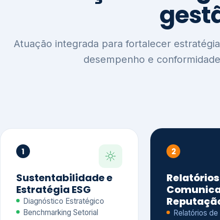
1
2
Sustentabilidade e
Relatórios
Estratégia ESG
Comunica
Reputaçã
Diagnóstico Estratégico
Benchmarking Setorial
Relatórios de
Agenda ESG
Sustentabilida
Análise de Maturidade ESG
Relatório IFR
Indicadores de Gestão
Apoio na veri
Engajamento de
Comunicação
Stakeholders
Infográficos 
Materialidade de Impacto
visuais ESG