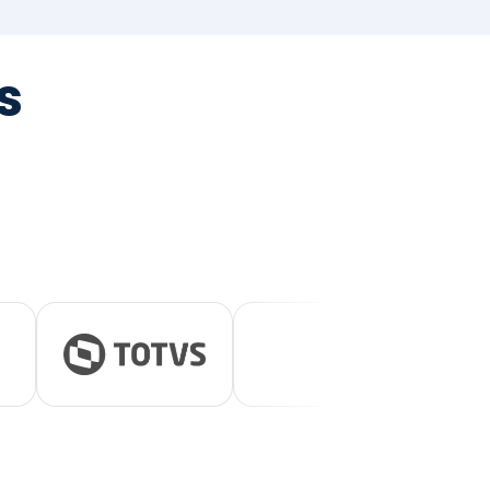
tegrada
vernança e ESG.