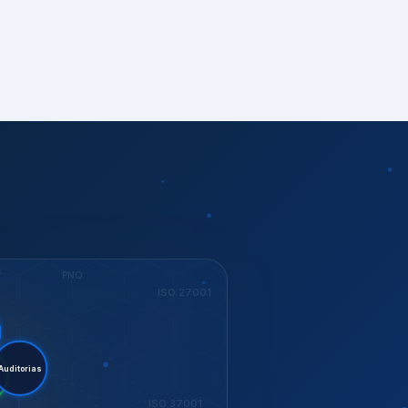
S
PNQ
ISO 27001
stent.
torias
ESG
ISO 37001
KEY
Dow Jones
GESTÃO
ISO 14001