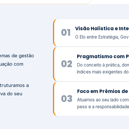
temas de gestão
Pragmatismo com P
02
tuação com
Do conceito à prática, d
índices mais exigentes d
struturamos a
Foco em Prêmios de 
iva do seu
03
Atuamos ao seu lado com
peso e a responsabilidade
Visão
Va
Clique aqui →