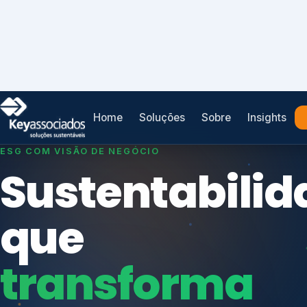
Home
Soluções
Sobre
Insights
SISTEMAS DE GESTÃO OTIMIZADOS E INTEGRADOS
Conformidad
que
protege seu
Índices de Mercado
negócio.
Mudanças Climáticas
Reputação e Cadeia
Reporte Regulatório
Consultoria, auditoria e treinamentos em ISO 2