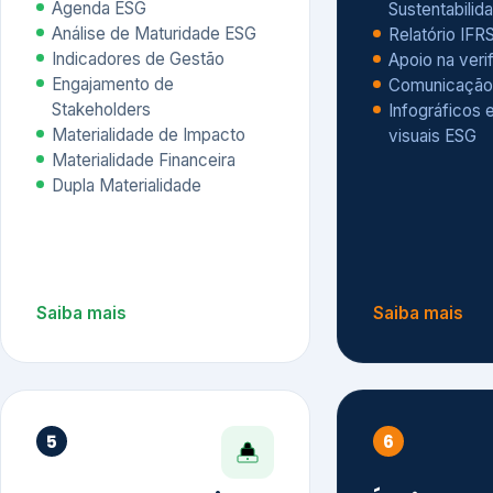
Materialidade Financeira
Dupla Materialidade
Saiba mais
Saiba mais
5
6
Governança e Riscos
Índices, R
Avaliação
Governança ESG
Mapeamento de Riscos ESG
Dow Jones Sus
Due diligence
ESG
Index – DJSI 
Integração ESG aos Riscos
ISE B3
Corporativos
Carbon Disclo