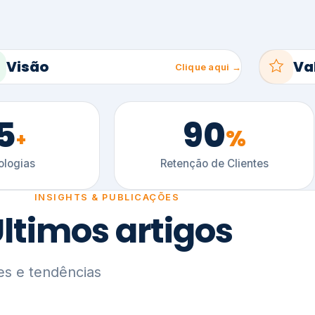
5
90
%
+
logias
Retenção de Clientes
INSIGHTS & PUBLICAÇÕES
ltimos artigos
es e tendências