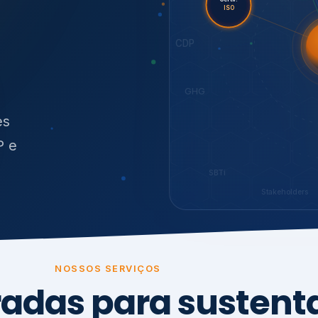
O
síduos
SBTi
Stakeholders
NOSSOS SERVIÇOS
radas para sustenta
ão e conformidade
, transparência,
.