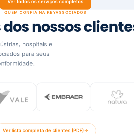
trias, hospitais e
ociados para seus
onformidade.
Ver lista completa de clientes (PDF)
Visão Holística e In
01
O Elo entre Estratégia, Go