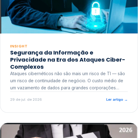
INSIGHT
Segurança da Informação e
Privacidade na Era dos Ataques Ciber-
Complexos
Ataques cibernéticos não são mais um risco de TI — são
um risco de continuidade de negócio. O custo médio de
um vazamento de dados para grandes corporações
ultrapassa a casa dos milhões, sem contar o dano
29 de jul. de 2026
Ler artigo
→
reputacional e o risco regulatório junto a órgãos como a
ANPD.