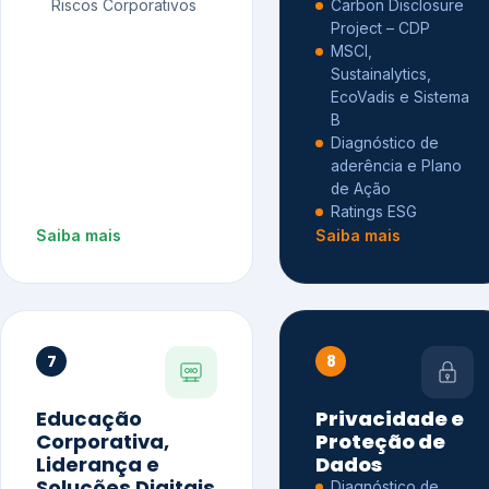
Riscos Corporativos
Carbon Disclosure
Project – CDP
MSCI,
Sustainalytics,
EcoVadis e Sistema
B
Diagnóstico de
aderência e Plano
de Ação
Ratings ESG
Saiba mais
Saiba mais
7
8
Educação
Privacidade e
Corporativa,
Proteção de
Liderança e
Dados
Soluções Digitais
Diagnóstico de