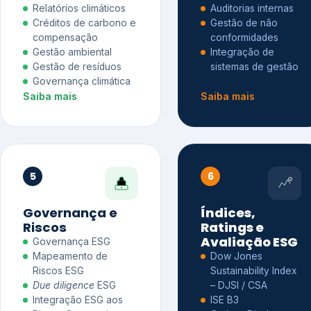
Relatórios climáticos
Auditorias internas
Créditos de carbono e
Gestão de não
compensação
conformidades
Gestão ambiental
Integração de
Gestão de resíduos
sistemas de gestão
Governança climática
Saiba mais
Saiba mais
5
6
Governança e
Índices,
Riscos
Ratings e
Avaliação ESG
Governança ESG
Mapeamento de
Dow Jones
Riscos ESG
Sustainability Index
Due diligence
ESG
– DJSI / CSA
Integração ESG aos
ISE B3