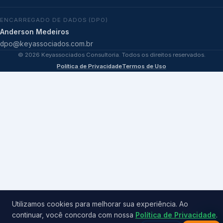
ENCARREGADO DE DADOS (DPO)
Anderson Medeiros
dpo@keyassociados.com.br
©
2026
Keyassociados Consultoria. Todos os direitos reservados.
Política de Privacidade
Termos de Uso
Utilizamos cookies para melhorar sua experiência. Ao
continuar, você concorda com nossa
Política de Privacidade
.