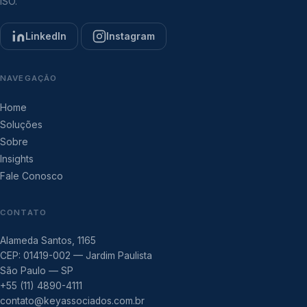
ISO.
LinkedIn
Instagram
NAVEGAÇÃO
Home
Soluções
Sobre
Insights
Fale Conosco
CONTATO
Alameda Santos, 1165
CEP: 01419-002 — Jardim Paulista
São Paulo — SP
+55 (11) 4890-4111
contato@keyassociados.com.br