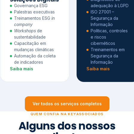
Governança ESG
adequação à LGPD
Palestras executivas
ISO 27001 –
Treinamentos ESG
in
Segurança da
company
Informação
Workshops
de
Políticas, controles
sustentabilidade
e riscos
Capacitação em
cibernéticos
mudanças climáticas
Treinamentos em
Automação da coleta
Segurança da
de indicadores
Informação
Saiba mais
Saiba mais
Ver todos os serviços completos
QUEM CONFIA NA KEYASSOCIADOS
Alguns dos nossos