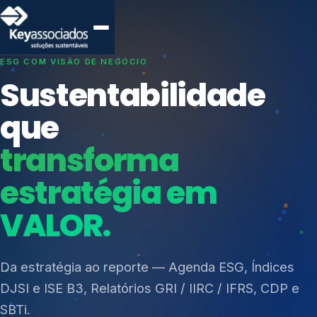
SISTEMAS DE GESTÃO OTIMIZADOS E INTEGRADOS
Conformidade que
protege seu
negócio.
Índices de Mercado
Mudanças Climáticas
Consultoria, auditoria e treinamentos em ISO 27001,
Reputação e Cadeia
ISO 27701, ISO 42001, ISO 37001, ISO 9001, ISO
Reporte Regulatório
14001, ISO 45001, ONA e PNQ — Gestão de
resíduos sólidos (PGRS/PMGRS).