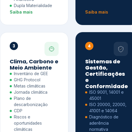
Dupla Materialidade
Saiba mais
Saiba mais
3
4
Clima, Carbono e
Sistemas de
Meio Ambiente
Gestão,
Certificações
Inventário de GEE
e
GHG Protocol
Conformidade
Metas climáticas
Jornada climática
ISO 9001, 14001 e
Plano de
45001
descarbonização
ISO 20000, 22000,
CDP
41001 e 14064
Riscos e
Diagnóstico de
oportunidades
aderência
climáticas
normativa