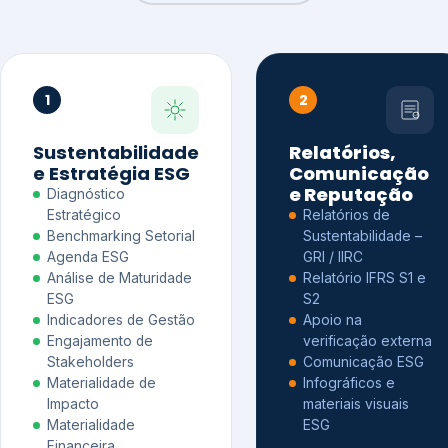
1
2
Sustentabilidade
Relatórios,
e Estratégia ESG
Comunicação
e Reputação
Diagnóstico
Estratégico
Relatórios de
Benchmarking Setorial
Sustentabilidade –
Agenda ESG
GRI / IIRC
Análise de Maturidade
Relatório IFRS S1 e
ESG
S2
Indicadores de Gestão
Apoio na
Engajamento de
verificação externa
Stakeholders
Comunicação ESG
Materialidade de
Infográficos e
Impacto
materiais visuais
Materialidade
ESG
Financeira