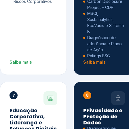
Riscos Corporativos
Carbon Disclosure
Project – CDP
MSCI,
Sustainalytics,
EcoVadis e Sistema
B
Diagnóstico de
aderência e Plano
de Ação
Ratings ESG
Saiba mais
Saiba mais
7
8
Educação
Privacidade e
Corporativa,
Proteção de
Liderança e
Dados
Soluções Digitais
Diagnóstico de