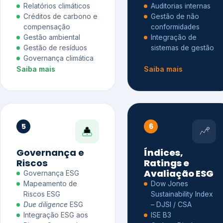
Relatórios climáticos
Auditorias internas
Créditos de carbono e
Gestão de não
compensação
conformidades
Gestão ambiental
Integração de
Gestão de resíduos
sistemas de gestão
Governança climática
Saiba mais
Saiba mais
5
6
Governança e
Índices,
Riscos
Ratings e
Avaliação ESG
Governança ESG
Mapeamento de
Dow Jones
Riscos ESG
Sustainability Index
Due diligence
ESG
– DJSI / CSA
Integração ESG aos
ISE B3