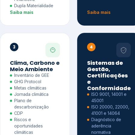
Dupla Materialidade
Saiba mais
Saiba mais
3
4
Clima, Carbono e
Sistemas de
Meio Ambiente
Gestão,
Certificações
Inventário de GEE
e
GHG Protocol
Conformidade
Metas climáticas
Jornada climática
ISO 9001, 14001 e
Plano de
45001
descarbonização
ISO 20000, 22000,
CDP
41001 e 14064
Riscos e
Diagnóstico de
oportunidades
aderência
climáticas
normativa