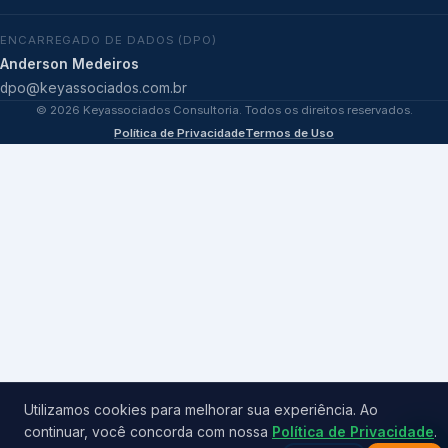
ENCARREGADO DE DADOS (DPO)
Anderson Medeiros
dpo@keyassociados.com.br
©
2026
Keyassociados Consultoria. Todos os direitos reservados.
Política de Privacidade
Termos de Uso
Utilizamos cookies para melhorar sua experiência. Ao
continuar, você concorda com nossa
Política de Privacidade
.