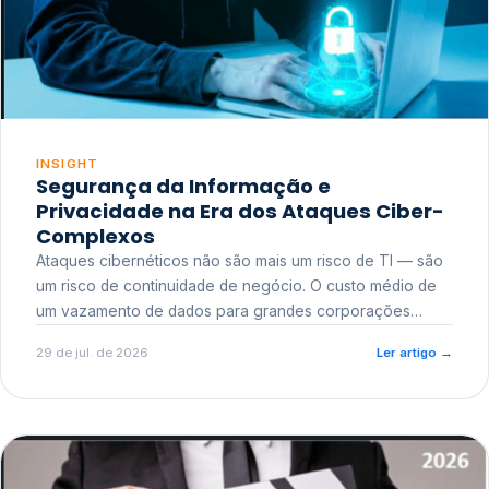
INSIGHT
Segurança da Informação e
Privacidade na Era dos Ataques Ciber-
Complexos
Ataques cibernéticos não são mais um risco de TI — são
um risco de continuidade de negócio. O custo médio de
um vazamento de dados para grandes corporações
ultrapassa a casa dos milhões, sem contar o dano
29 de jul. de 2026
Ler artigo
→
reputacional e o risco regulatório junto a órgãos como a
ANPD.