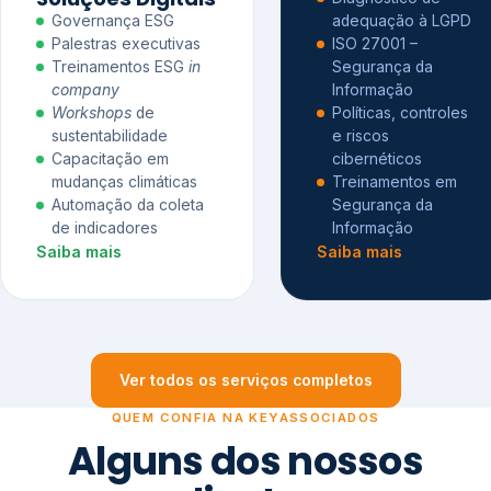
Governança ESG
adequação à LGPD
Palestras executivas
ISO 27001 –
Treinamentos ESG
in
Segurança da
company
Informação
Workshops
de
Políticas, controles
sustentabilidade
e riscos
Capacitação em
cibernéticos
mudanças climáticas
Treinamentos em
Automação da coleta
Segurança da
de indicadores
Informação
Saiba mais
Saiba mais
Ver todos os serviços completos
QUEM CONFIA NA KEYASSOCIADOS
Alguns dos nossos