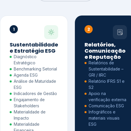
1
2
Sustentabilidade
Relatórios,
e Estratégia ESG
Comunicação
e Reputação
Diagnóstico
Estratégico
Relatórios de
Benchmarking Setorial
Sustentabilidade –
Agenda ESG
GRI / IIRC
Análise de Maturidade
Relatório IFRS S1 e
ESG
S2
Indicadores de Gestão
Apoio na
Engajamento de
verificação externa
Stakeholders
Comunicação ESG
Materialidade de
Infográficos e
Impacto
materiais visuais
Materialidade
ESG
Financeira