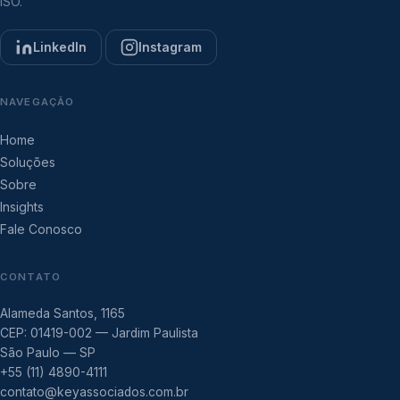
ISO.
LinkedIn
Instagram
NAVEGAÇÃO
Home
Soluções
Sobre
Insights
Fale Conosco
CONTATO
Alameda Santos, 1165
CEP: 01419-002 — Jardim Paulista
São Paulo — SP
+55 (11) 4890-4111
contato@keyassociados.com.br