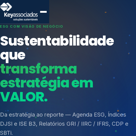
SISTEMAS DE GESTÃO OTIMIZADOS E INTEGRADOS
Conformidade que
protege seu
negócio.
Índices de Mercado
Mudanças Climáticas
Consultoria, auditoria e treinamentos em ISO 27001,
Reputação e Cadeia
ISO 27701, ISO 42001, ISO 37001, ISO 9001, ISO
Reporte Regulatório
14001, ISO 45001, ONA e PNQ — Gestão de
resíduos sólidos (PGRS/PMGRS).