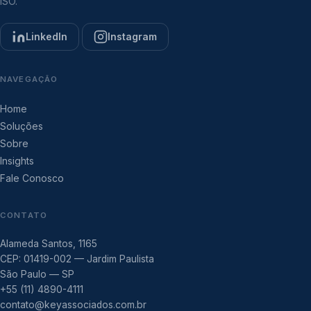
ISO.
LinkedIn
Instagram
NAVEGAÇÃO
Home
Soluções
Sobre
Insights
Fale Conosco
CONTATO
Alameda Santos, 1165
CEP: 01419-002 — Jardim Paulista
São Paulo — SP
+55 (11) 4890-4111
contato@keyassociados.com.br