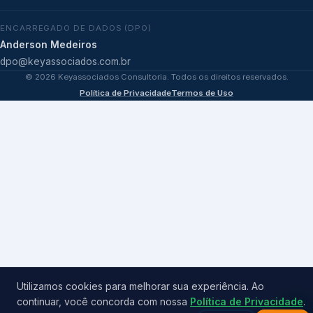
ENCARREGADO DE DADOS (DPO)
Anderson Medeiros
dpo@keyassociados.com.br
©
2026
Keyassociados Consultoria. Todos os direitos reservados.
Política de Privacidade
Termos de Uso
Utilizamos cookies para melhorar sua experiência. Ao
continuar, você concorda com nossa
Política de Privacidade
.