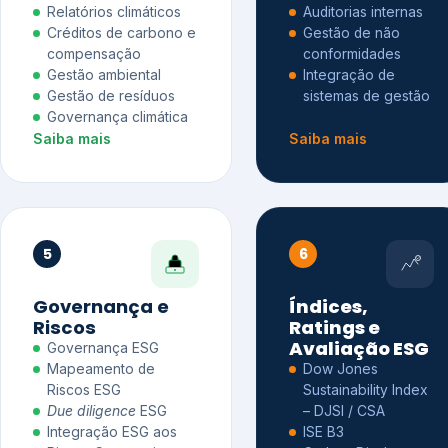
Relatórios climáticos
Auditorias internas
Créditos de carbono e
Gestão de não
compensação
conformidades
Gestão ambiental
Integração de
Gestão de resíduos
sistemas de gestão
Governança climática
Saiba mais
Saiba mais
5
6
Governança e
Índices,
Riscos
Ratings e
Avaliação ESG
Governança ESG
Mapeamento de
Dow Jones
Riscos ESG
Sustainability Index
Due diligence
ESG
– DJSI / CSA
Integração ESG aos
ISE B3