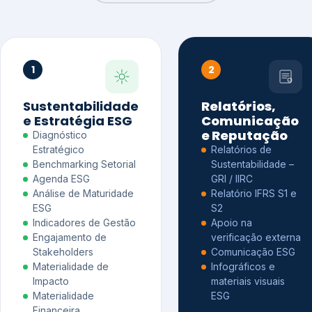
1
2
Sustentabilidade
Relatórios,
e Estratégia ESG
Comunicação
e Reputação
Diagnóstico
Estratégico
Relatórios de
Benchmarking Setorial
Sustentabilidade –
Agenda ESG
GRI / IIRC
Análise de Maturidade
Relatório IFRS S1 e
ESG
S2
Indicadores de Gestão
Apoio na
Engajamento de
verificação externa
Stakeholders
Comunicação ESG
Materialidade de
Infográficos e
Impacto
materiais visuais
Materialidade
ESG
Financeira