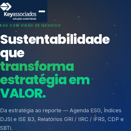
SISTEMAS DE GESTÃO OTIMIZADOS E INTEGRADOS
Conformidade que
protege seu
negócio.
Índices de Mercado
Mudanças Climáticas
Consultoria, auditoria e treinamentos em ISO 27001,
Reputação e Cadeia
ISO 27701, ISO 42001, ISO 37001, ISO 9001, ISO
Reporte Regulatório
14001, ISO 45001, ONA e PNQ — Gestão de
resíduos sólidos (PGRS/PMGRS).