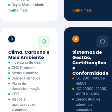
Dupla Materialidade
Saiba mais
Saiba mais
3
4
Clima, Carbono e
Sistemas de
Meio Ambiente
Gestão,
Certificações
Inventário de GEE
e
GHG Protocol
Conformidade
Metas climáticas
Jornada climática
ISO 9001, 14001 e
Plano de
45001
descarbonização
ISO 20000, 22000,
CDP
41001 e 14064
Riscos e
Diagnóstico de
oportunidades
aderência
climáticas
normativa