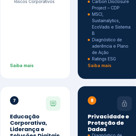
Riscos Corporativos
Carbon Disclosure
Project – CDP
MSCI,
Sustainalytics,
EcoVadis e Sistema
B
Diagnóstico de
aderência e Plano
de Ação
Ratings ESG
Saiba mais
Saiba mais
7
8
Educação
Privacidade e
Corporativa,
Proteção de
Liderança e
Dados
Soluções Digitais
Diagnóstico de