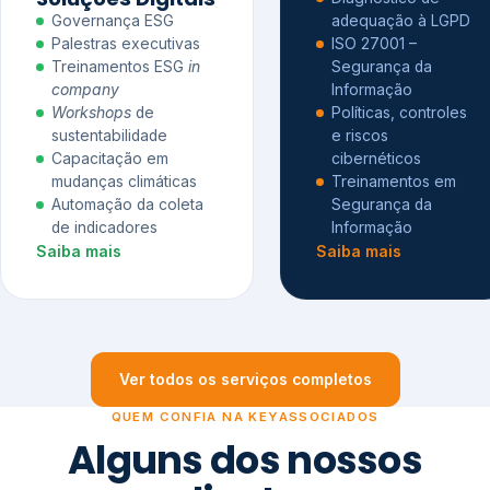
Governança ESG
adequação à LGPD
Palestras executivas
ISO 27001 –
Treinamentos ESG
in
Segurança da
company
Informação
Workshops
de
Políticas, controles
sustentabilidade
e riscos
Capacitação em
cibernéticos
mudanças climáticas
Treinamentos em
Automação da coleta
Segurança da
de indicadores
Informação
Saiba mais
Saiba mais
Ver todos os serviços completos
QUEM CONFIA NA KEYASSOCIADOS
Alguns dos nossos