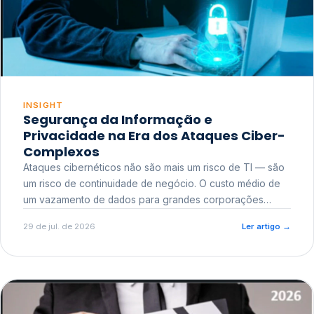
INSIGHT
Segurança da Informação e
Privacidade na Era dos Ataques Ciber-
Complexos
Ataques cibernéticos não são mais um risco de TI — são
um risco de continuidade de negócio. O custo médio de
um vazamento de dados para grandes corporações
ultrapassa a casa dos milhões, sem contar o dano
29 de jul. de 2026
Ler artigo
→
reputacional e o risco regulatório junto a órgãos como a
ANPD.