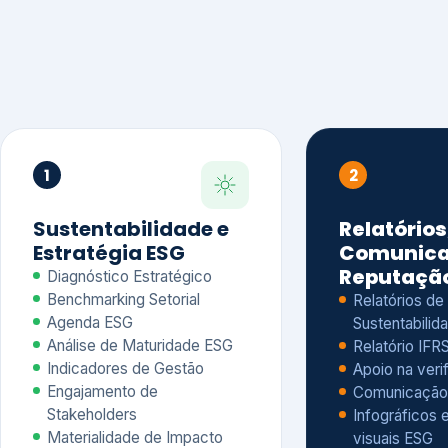
1
2
Sustentabilidade e
Relatórios
Estratégia ESG
Comunica
Reputaçã
Diagnóstico Estratégico
Benchmarking Setorial
Relatórios de
Agenda ESG
Sustentabilida
Análise de Maturidade ESG
Relatório IFR
Indicadores de Gestão
Apoio na veri
Engajamento de
Comunicação
Stakeholders
Infográficos 
Materialidade de Impacto
visuais ESG