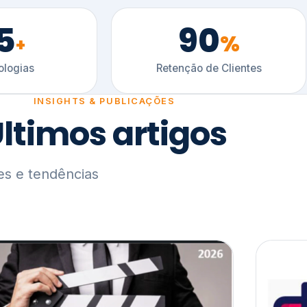
5
90
%
+
logias
Retenção de Clientes
INSIGHTS & PUBLICAÇÕES
ltimos artigos
es e tendências