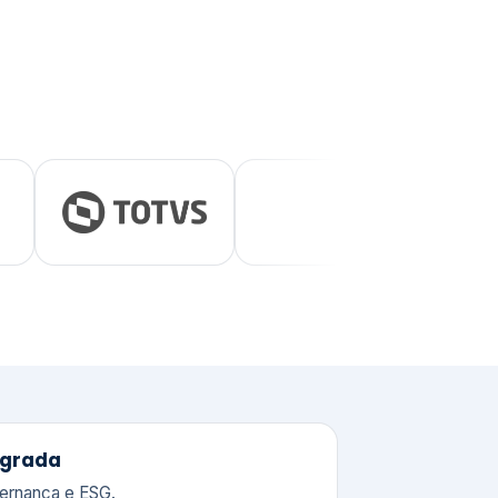
tegrada
vernança e ESG.