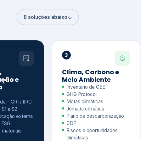
8 soluções abaixo
3
,
Clima, Carbono e
ção e
Meio Ambiente
o
Inventário de GEE
GHG Protocol
Metas climáticas
de – GRI / IIRC
Jornada climática
S S1 e S2
Plano de descarbonização
ficação externa
CDP
 ESG
Riscos e oportunidades
e materiais
climáticas