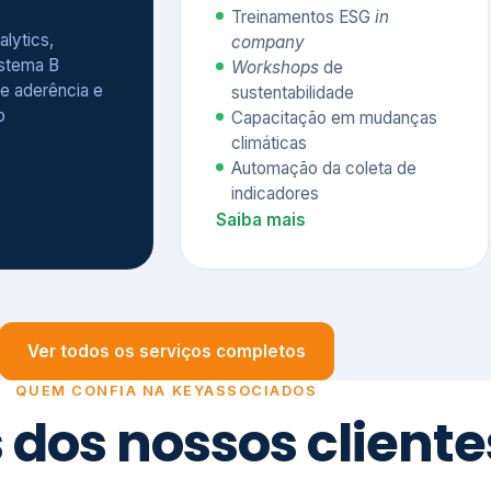
Treinamentos ESG
in
alytics,
company
istema B
Workshops
de
e aderência e
sustentabilidade
o
Capacitação em mudanças
climáticas
Automação da coleta de
indicadores
Saiba mais
Ver todos os serviços completos
QUEM CONFIA NA KEYASSOCIADOS
 dos nossos cliente