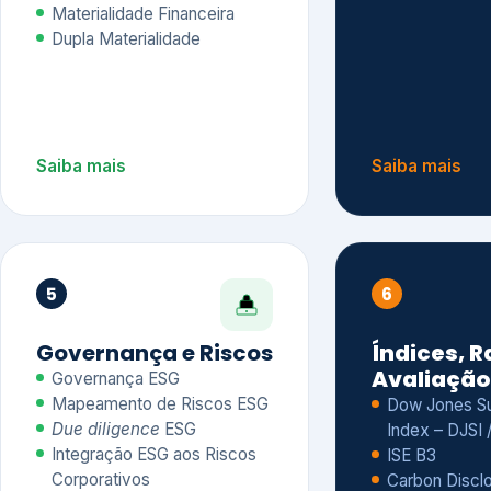
Materialidade Financeira
Dupla Materialidade
Saiba mais
Saiba mais
5
6
Governança e Riscos
Índices, R
Avaliação
Governança ESG
Mapeamento de Riscos ESG
Dow Jones Sus
Due diligence
ESG
Index – DJSI 
Integração ESG aos Riscos
ISE B3
Corporativos
Carbon Disclo