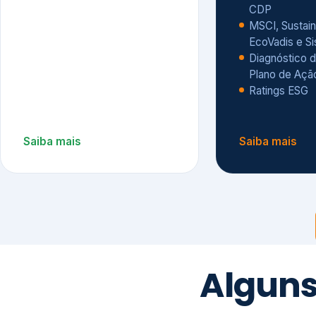
CDP
MSCI, Sustain
EcoVadis e S
Diagnóstico d
Plano de Açã
Ratings ESG
Saiba mais
Saiba mais
Alguns