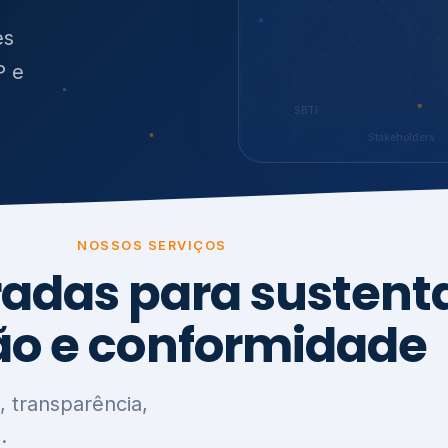
O
síduos
SBTi
Stakeholders
NOSSOS SERVIÇOS
radas para sustenta
ão e conformidade
, transparência,
.