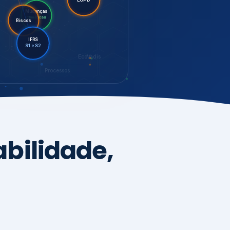
LGPD
Riscos
Mudanças
Climáticas
IFRS
S1 e S2
EcoVadis
Processos
bilidade,