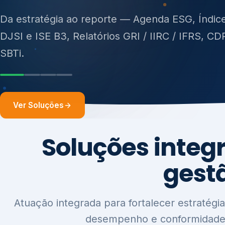
ISO 27701, ISO 42001, ISO 37001, ISO 9001, IS
14001, ISO 45001, ONA e PNQ — Gestão de re
sólidos (PGRS/PMGRS).
Ver Soluções
Soluções integ
gest
Atuação integrada para fortalecer estratégia
desempenho e conformidade