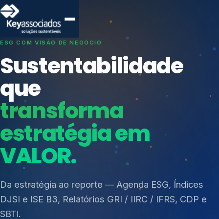
SISTEMAS DE GESTÃO OTIMIZADOS E INTEGRADOS
Conformidade que
protege seu
negócio.
Índices de Mercado
Mudanças Climáticas
Consultoria, auditoria e treinamentos em ISO 27001,
Reputação e Cadeia
ISO 27701, ISO 42001, ISO 37001, ISO 9001, ISO
Reporte Regulatório
14001, ISO 45001, ONA e PNQ — Gestão de
resíduos sólidos (PGRS/PMGRS).