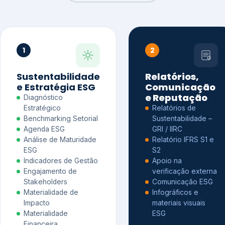
1
2
Sustentabilidade
Relatórios,
e Estratégia ESG
Comunicação
e Reputação
Diagnóstico
Estratégico
Relatórios de
Benchmarking Setorial
Sustentabilidade –
Agenda ESG
GRI / IIRC
Análise de Maturidade
Relatório IFRS S1 e
ESG
S2
Indicadores de Gestão
Apoio na
Engajamento de
verificação externa
Stakeholders
Comunicação ESG
Materialidade de
Infográficos e
Impacto
materiais visuais
Materialidade
ESG
Financeira