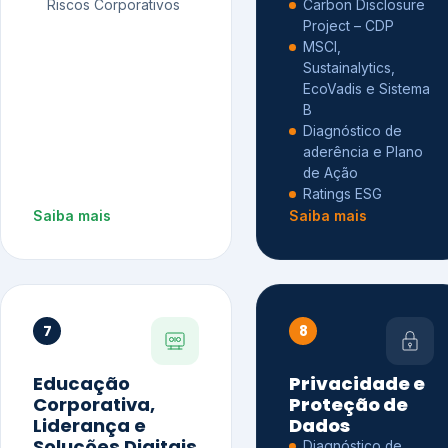
Riscos Corporativos
Carbon Disclosure
Project – CDP
MSCI,
Sustainalytics,
EcoVadis e Sistema
B
Diagnóstico de
aderência e Plano
de Ação
Ratings ESG
Saiba mais
Saiba mais
7
8
Educação
Privacidade e
Corporativa,
Proteção de
Liderança e
Dados
Soluções Digitais
Diagnóstico de