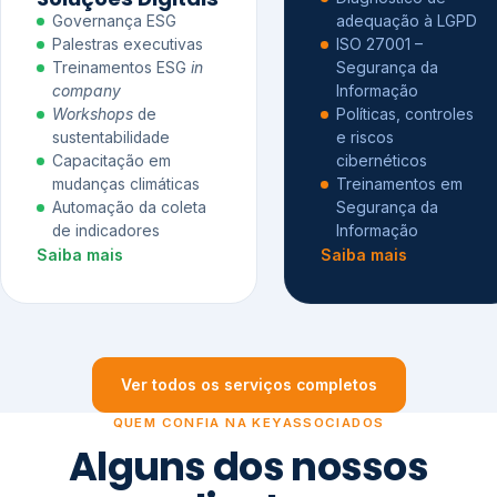
Governança ESG
adequação à LGPD
Palestras executivas
ISO 27001 –
Treinamentos ESG
in
Segurança da
company
Informação
Workshops
de
Políticas, controles
sustentabilidade
e riscos
Capacitação em
cibernéticos
mudanças climáticas
Treinamentos em
Automação da coleta
Segurança da
de indicadores
Informação
Saiba mais
Saiba mais
Ver todos os serviços completos
QUEM CONFIA NA KEYASSOCIADOS
Alguns dos nossos