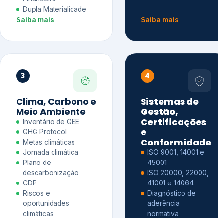
Dupla Materialidade
Saiba mais
Saiba mais
3
4
Clima, Carbono e
Sistemas de
Meio Ambiente
Gestão,
Certificações
Inventário de GEE
e
GHG Protocol
Conformidade
Metas climáticas
Jornada climática
ISO 9001, 14001 e
Plano de
45001
descarbonização
ISO 20000, 22000,
CDP
41001 e 14064
Riscos e
Diagnóstico de
oportunidades
aderência
climáticas
normativa