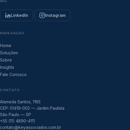
ISO.
LinkedIn
Instagram
NAVEGAÇÃO
Home
Soluções
Sobre
Insights
Fale Conosco
CONTATO
Alameda Santos, 1165
CEP: 01419-002 — Jardim Paulista
São Paulo — SP
+55 (11) 4890-4111
contato@keyassociados.com.br