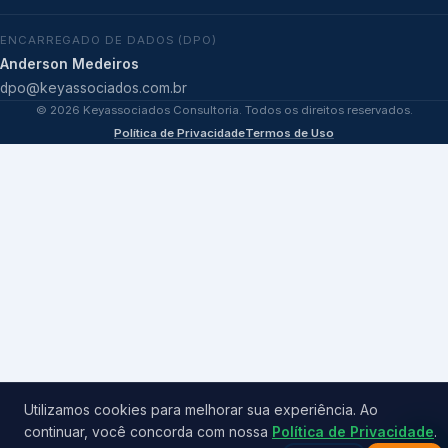
ENCARREGADO DE DADOS (DPO)
Anderson Medeiros
dpo@keyassociados.com.br
©
2026
Keyassociados Consultoria. Todos os direitos reservados.
Política de Privacidade
Termos de Uso
Utilizamos cookies para melhorar sua experiência. Ao
continuar, você concorda com nossa
Política de Privacidade
.