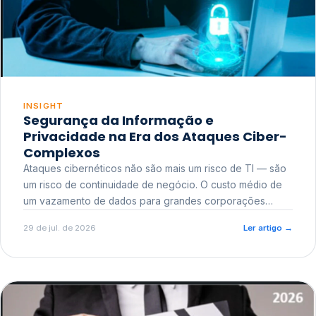
INSIGHT
Segurança da Informação e
Privacidade na Era dos Ataques Ciber-
Complexos
Ataques cibernéticos não são mais um risco de TI — são
um risco de continuidade de negócio. O custo médio de
um vazamento de dados para grandes corporações
ultrapassa a casa dos milhões, sem contar o dano
29 de jul. de 2026
Ler artigo
→
reputacional e o risco regulatório junto a órgãos como a
ANPD.