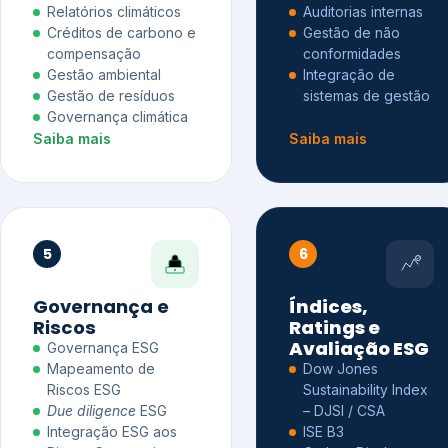
Relatórios climáticos
Auditorias internas
Créditos de carbono e
Gestão de não
compensação
conformidades
Gestão ambiental
Integração de
Gestão de resíduos
sistemas de gestão
Governança climática
Saiba mais
Saiba mais
5
6
Governança e
Índices,
Riscos
Ratings e
Avaliação ESG
Governança ESG
Mapeamento de
Dow Jones
Riscos ESG
Sustainability Index
Due diligence
ESG
– DJSI / CSA
Integração ESG aos
ISE B3