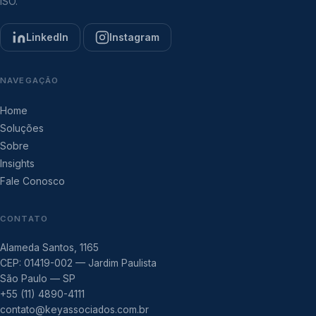
ISO.
LinkedIn
Instagram
NAVEGAÇÃO
Home
Soluções
Sobre
Insights
Fale Conosco
CONTATO
Alameda Santos, 1165
CEP: 01419-002 — Jardim Paulista
São Paulo — SP
+55 (11) 4890-4111
contato@keyassociados.com.br