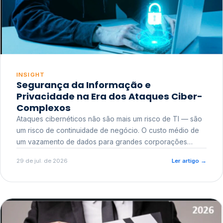
INSIGHT
Segurança da Informação e
Privacidade na Era dos Ataques Ciber-
Complexos
Ataques cibernéticos não são mais um risco de TI — são
um risco de continuidade de negócio. O custo médio de
um vazamento de dados para grandes corporações
ultrapassa a casa dos milhões, sem contar o dano
29 de jul. de 2026
Ler artigo
→
reputacional e o risco regulatório junto a órgãos como a
ANPD.