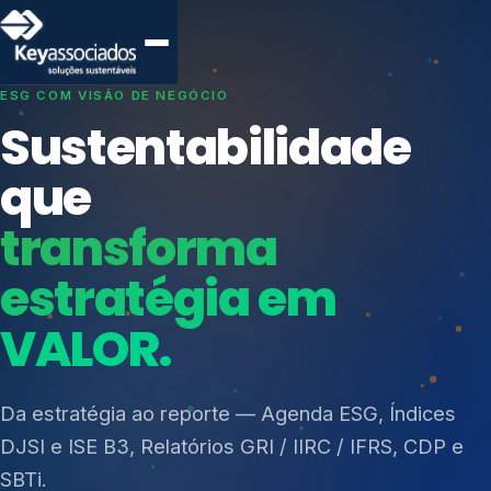
SISTEMAS DE GESTÃO OTIMIZADOS E INTEGRADOS
Conformidade que
protege seu
negócio.
Índices de Mercado
Mudanças Climáticas
Consultoria, auditoria e treinamentos em ISO 27001,
Reputação e Cadeia
ISO 27701, ISO 42001, ISO 37001, ISO 9001, ISO
Reporte Regulatório
14001, ISO 45001, ONA e PNQ — Gestão de
resíduos sólidos (PGRS/PMGRS).