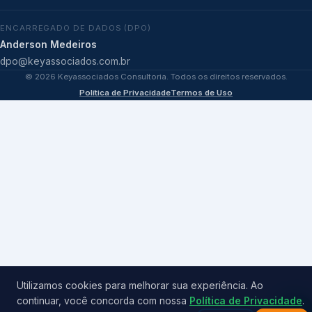
ENCARREGADO DE DADOS (DPO)
Anderson Medeiros
dpo@keyassociados.com.br
©
2026
Keyassociados Consultoria. Todos os direitos reservados.
Política de Privacidade
Termos de Uso
Utilizamos cookies para melhorar sua experiência. Ao
continuar, você concorda com nossa
Política de Privacidade
.