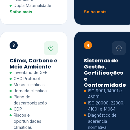
Dupla Materialidade
Saiba mais
Saiba mais
3
4
Clima, Carbono e
Sistemas de
Meio Ambiente
Gestão,
Certificações
Inventário de GEE
e
GHG Protocol
Conformidade
Metas climáticas
Jornada climática
ISO 9001, 14001 e
Plano de
45001
descarbonização
ISO 20000, 22000,
CDP
41001 e 14064
Riscos e
Diagnóstico de
oportunidades
aderência
climáticas
normativa