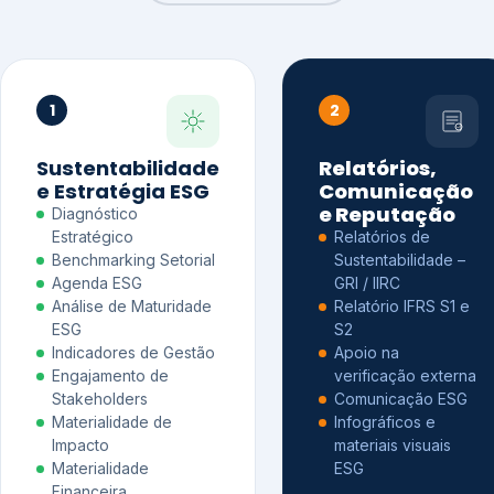
1
2
Sustentabilidade
Relatórios,
e Estratégia ESG
Comunicação
e Reputação
Diagnóstico
Estratégico
Relatórios de
Benchmarking Setorial
Sustentabilidade –
Agenda ESG
GRI / IIRC
Análise de Maturidade
Relatório IFRS S1 e
ESG
S2
Indicadores de Gestão
Apoio na
Engajamento de
verificação externa
Stakeholders
Comunicação ESG
Materialidade de
Infográficos e
Impacto
materiais visuais
Materialidade
ESG
Financeira