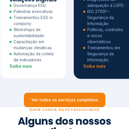
Governança ESG
adequação à LGPD
Palestras executivas
ISO 27001 –
Treinamentos ESG
in
Segurança da
company
Informação
Workshops
de
Políticas, controles
sustentabilidade
e riscos
Capacitação em
cibernéticos
mudanças climáticas
Treinamentos em
Automação da coleta
Segurança da
de indicadores
Informação
Saiba mais
Saiba mais
Ver todos os serviços completos
QUEM CONFIA NA KEYASSOCIADOS
Alguns dos nossos