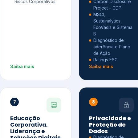
Riscos Corporativos
Carbon Disclosure
Project – CDP
MSCI,
Sustainalytics,
EcoVadis e Sistema
B
Diagnóstico de
aderência e Plano
de Ação
Ratings ESG
Saiba mais
Saiba mais
7
8
Educação
Privacidade e
Corporativa,
Proteção de
Liderança e
Dados
Soluções Digitais
Diagnóstico de