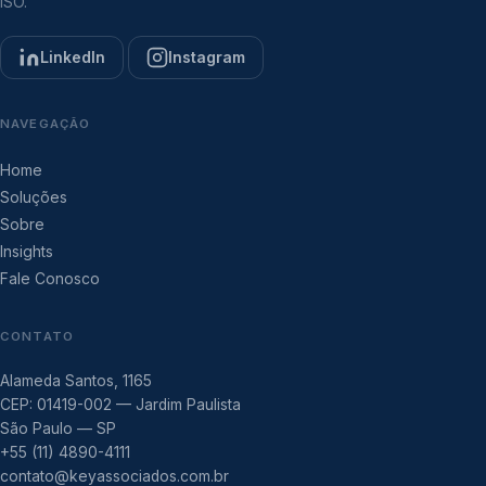
ISO.
LinkedIn
Instagram
NAVEGAÇÃO
Home
Soluções
Sobre
Insights
Fale Conosco
CONTATO
Alameda Santos, 1165
CEP: 01419-002 — Jardim Paulista
São Paulo — SP
+55 (11) 4890-4111
contato@keyassociados.com.br