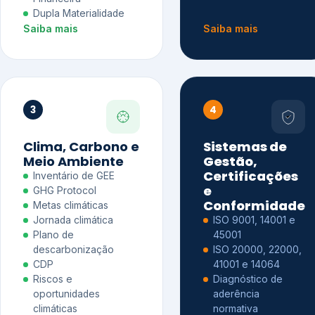
Dupla Materialidade
Saiba mais
Saiba mais
3
4
Clima, Carbono e
Sistemas de
Meio Ambiente
Gestão,
Certificações
Inventário de GEE
e
GHG Protocol
Conformidade
Metas climáticas
Jornada climática
ISO 9001, 14001 e
Plano de
45001
descarbonização
ISO 20000, 22000,
CDP
41001 e 14064
Riscos e
Diagnóstico de
oportunidades
aderência
climáticas
normativa