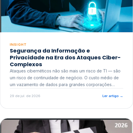
INSIGHT
Segurança da Informação e
Privacidade na Era dos Ataques Ciber-
Complexos
Ataques cibernéticos não são mais um risco de TI — são
um risco de continuidade de negócio. O custo médio de
um vazamento de dados para grandes corporações
ultrapassa a casa dos milhões, sem contar o dano
29 de jul. de 2026
Ler artigo
→
reputacional e o risco regulatório junto a órgãos como a
ANPD.