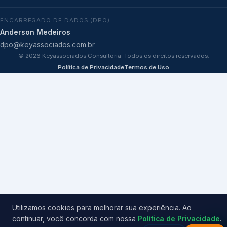
ENCARREGADO DE DADOS (DPO)
Anderson Medeiros
dpo@keyassociados.com.br
©
2026
Keyassociados Consultoria. Todos os direitos reservados.
Política de Privacidade
Termos de Uso
Utilizamos cookies para melhorar sua experiência. Ao
continuar, você concorda com nossa
Política de Privacidade
.