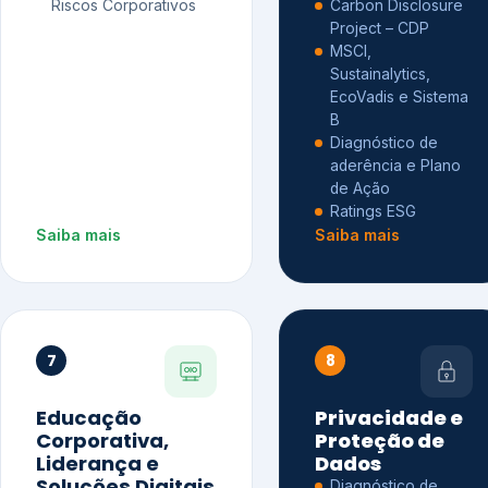
Riscos Corporativos
Carbon Disclosure
Project – CDP
MSCI,
Sustainalytics,
EcoVadis e Sistema
B
Diagnóstico de
aderência e Plano
de Ação
Ratings ESG
Saiba mais
Saiba mais
7
8
Educação
Privacidade e
Corporativa,
Proteção de
Liderança e
Dados
Soluções Digitais
Diagnóstico de