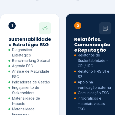
1
2
Sustentabilidade
Relatórios,
e Estratégia ESG
Comunicação
e Reputação
Diagnóstico
Estratégico
Relatórios de
Benchmarking Setorial
Sustentabilidade –
Agenda ESG
GRI / IIRC
Análise de Maturidade
Relatório IFRS S1 e
ESG
S2
Indicadores de Gestão
Apoio na
Engajamento de
verificação externa
Stakeholders
Comunicação ESG
Materialidade de
Infográficos e
Impacto
materiais visuais
Materialidade
ESG
Financeira