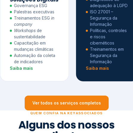
Governança ESG
adequação à LGPD
Palestras executivas
ISO 27001 –
Treinamentos ESG
in
Segurança da
company
Informação
Workshops
de
Políticas, controles
sustentabilidade
e riscos
Capacitação em
cibernéticos
mudanças climáticas
Treinamentos em
Automação da coleta
Segurança da
de indicadores
Informação
Saiba mais
Saiba mais
Ver todos os serviços completos
QUEM CONFIA NA KEYASSOCIADOS
Alguns dos nossos