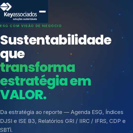
SISTEMAS DE GESTÃO OTIMIZADOS E INTEGRADOS
Conformidade que
protege seu
negócio.
Índices de Mercado
Mudanças Climáticas
Consultoria, auditoria e treinamentos em ISO 27001,
Reputação e Cadeia
ISO 27701, ISO 42001, ISO 37001, ISO 9001, ISO
Reporte Regulatório
14001, ISO 45001, ONA e PNQ — Gestão de
resíduos sólidos (PGRS/PMGRS).