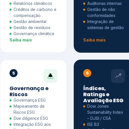
Relatórios climáticos
Auditorias internas
Créditos de carbono e
Gestão de não
compensação
conformidades
Gestão ambiental
Integração de
Gestão de resíduos
sistemas de gestão
Governança climática
Saiba mais
Saiba mais
5
6
Governança e
Índices,
Riscos
Ratings e
Avaliação ESG
Governança ESG
Mapeamento de
Dow Jones
Riscos ESG
Sustainability Index
Due diligence
ESG
– DJSI / CSA
Integração ESG aos
ISE B3